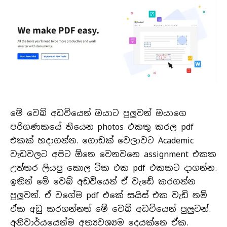
මේ වෙබ් අඩවියෙන් ඔයාට පුලුවන් ඔයාගෙ
පරිගණකයේ තියෙන photos එකතු කරල pdf
එකක් හදාගන්න. ගොඩක් වෙලාවට Academic
වැඩවලට අපිට ඕනෙ වෙනවනෙ assignment එකක
උත්තර ලියපු කොල ටික එක pdf එකකට දාගන්න.
ඉතින් මේ වෙබ් අඩවියෙන් ඒ වැඩේ කරගන්න
පුලුවන්. ඒ වගේම pdf එකේ සයිස් එක වැඩි නම්
ඒක අඩු කරගන්නත් මේ වෙබ් අඩවියෙන් පුලුවන්.
අනිවාර්යයෙන්ම අත්‍යවශ්‍යම දෙයක්නෙ ඒක.