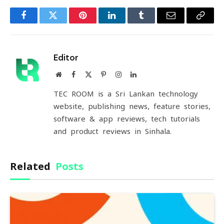
Facebook
Twitter
Pinterest
LinkedIn
Tumblr
Email
Copy
Link
Editor
Website
Facebook
X
Pinterest
Instagram
LinkedIn
(Twitter)
TEC ROOM is a Sri Lankan technology
website, publishing news, feature stories,
software & app reviews, tech tutorials
and product reviews in Sinhala.
Related
Posts