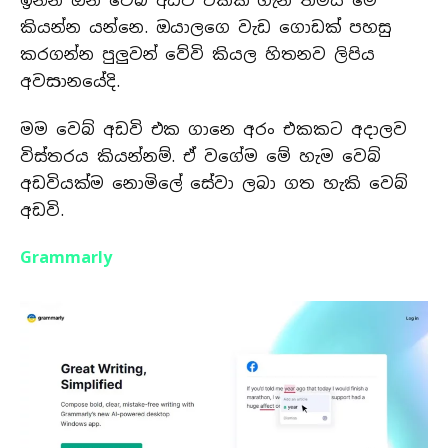
ඉන්න ඕන වෙබ් අඩවි ටිකක් ගැන තමයි මේ
කියන්න යන්නෙ. ඔයාලගෙ වැඩ ගොඩක් පහසු
කරගන්න පුලුවන් වේවි කියල හිතනව ලිපිය
අවසානයේදි.
මම වෙබ් අඩවි එක ගානෙ අරං එකකට අදාලව
විස්තරය කියන්නම්. ඒ වගේම මේ හැම වෙබ්
අඩවියක්ම නොමිලේ සේවා ලබා ගත හැකි වෙබ්
අඩවි.
Grammarly