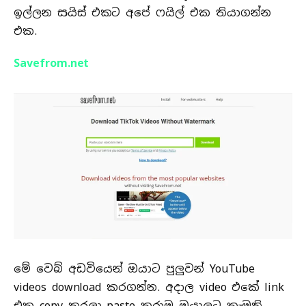
ඉල්ලන සයිස් එකට අපේ ෆයිල් එක තියාගන්න
එක.
Savefrom.net
මේ වෙබ් අඩවියෙන් ඔයාට පුලුවන් YouTube
videos download කරගන්න. අදාල video එකේ link
එක copy කරලා paste කරාම ඔයාලට කැමති