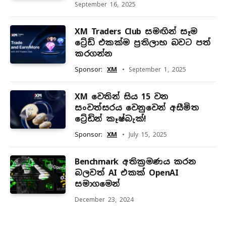
September 16, 2025
XM Traders Club සමඟින් සෑම
ට්‍රේඩ් එකක්ම ප්‍රතිලාභ බවට පත්
කරගන්න
Sponsor:
XM
September 1, 2025
XM වෙතින් සිය 15 වන
සංවත්සරය වෙනුවෙන් අසීමිත
ට්‍රේඩින් කෑෂ්බැක්!
Sponsor:
XM
July 15, 2025
Benchmark අතික්‍රමණය කරන
බලවත් AI එකක් OpenAI
සමාගමෙන්
December 23, 2024