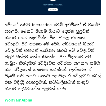
මේකත් හරිම interesting වෙබ් අඩවියක් ඒ වගේම
සරලයි. මේකට ගියාම ඔයාට දෙන්න පුලුවන්
ඔයාට හෙට නැගිටින්න ඕන කියල හිතෙන
වෙලාව. ඊට පස්සෙ මේ වෙබ් අඩවියෙන් ඔයාට
වෙලාවන් හතරක් යෝජනා කරයි මේ වෙලාවන්
වලදි නින්දට යන්න කියන්න. ජීව විද්‍යාවෙ අපි
ගැබුරු නින්දකින් අවදිවෙන අවස්තා සලකල තමයි
ඔය වේලාවන් ගනණය කරන්නේ. ඇත්තටම ඒ
වැඩේ හරි යනව. ගානට පහුවදා ඒ වේලාවට බෙල්
එක වදිද්දි අපහසුවක්, කම්මැලිකමක් නැතුව
ඔයාට නැගිටගන්න පුලුවන් වෙයි.
WolframAlpha