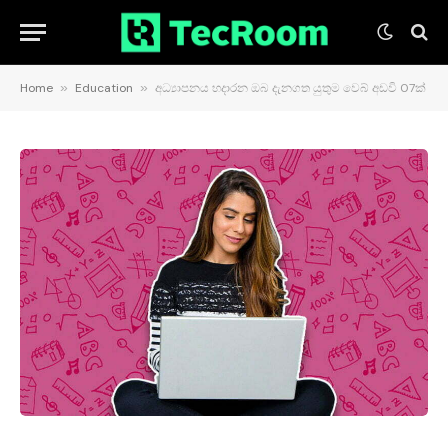
Home
»
Education
»
අධ්‍යාපනය හදාරන ඔබ දැනගත යුතුම වෙබ් අඩවි 07ක්