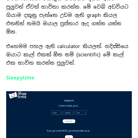
පුලුවන් ඒවත් භාවිතා කරන්න. මේ වෙබ් අඩවියට
ගියාම දකුනු පැත්තෙ උඩම ඇති graph කියල
එතනින් තමයි ඔයාල ප්‍රස්තාර ඇද ගන්න යන්න
ඕන.
එහෙමම පහල ඇති calculator කියලත්. හදිස්සියෙ
ඔයාට කැල් එකක් ඕන නම් (scientific) මේ කැල්
එක භාවිත කරන්න පුලුවන්.
Sleepytime