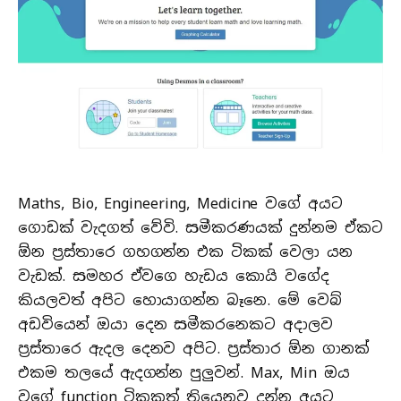
Maths, Bio, Engineering, Medicine වගේ අයට
ගොඩක් වැදගත් වේවි. සමීකරණයක් දුන්නම ඒකට
ඕන ප්‍රස්තාරෙ ගහගන්න එක ටිකක් වෙලා යන
වැඩක්. සමහර ඒවගෙ හැඩය කොයි වගේද
කියලවත් අපිට හොයාගන්න බෑනෙ. මේ වෙබ්
අඩවියෙන් ඔයා දෙන සමීකරනෙකට අදාලව
ප්‍රස්තාරෙ ඇදල දෙනව අපිට. ප්‍රස්තාර ඕන ගානක්
එකම තලයේ ඇදගන්න පුලුවන්. Max, Min ඔය
වගේ function ටිකකුත් තියෙනව දන්න අයට