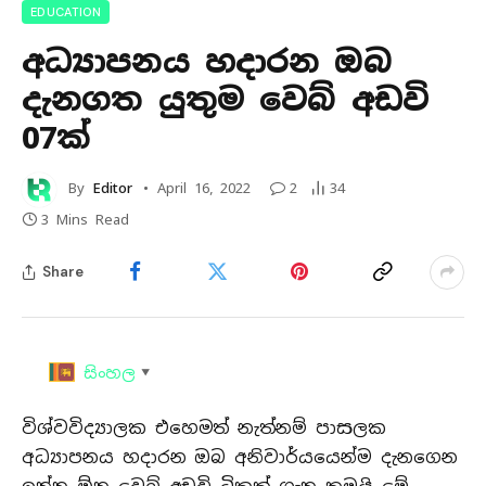
EDUCATION
අධ්‍යාපනය හදාරන ඔබ
දැනගත යුතුම වෙබ් අඩවි
07ක්
By
Editor
April 16, 2022
2
34
3 Mins Read
Share
සිංහල
▼
විශ්වවිද්‍යාලක එහෙමත් නැත්නම් පාසලක
අධ්‍යාපනය හදාරන ඔබ අනිවාර්යයෙන්ම දැනගෙන