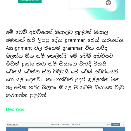
මේ වෙබ් අඩවියෙන් ඔයාලට පුලුවන් ඔයාල
මොකක් හරි ලියපු දේක grammar චෙක් කරගන්න.
Assignment වල එහෙම grammar ටික හරිද
බලන්න ඕන නම් කෙලින්ම මේ වෙබ් අඩවියට
ගිහින් paste කරා නම් ඔයාගෙ වැරදි ටිකයි,
වෙනස් වෙන්න ඕන විදිහයි මේ වෙබ් අඩවියෙන්
හොයල දෙනවා. කාගෙන්වත් උදව් ඉල්ලන්න ඕන
නෑ මේක හරිද බලපං කියල ඔයාටම ඔයාගෙ වැඩ
කරගන්න පුලුවන්.
Desmos