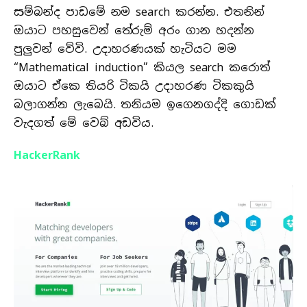
සම්බන්ද පාඩමේ නම search කරන්න. එතනින්
ඔයාට පහසුවෙන් තේරුම් අරං ගාන හදන්න
පුලුවන් වේවි. උදාහරණයක් හැටියට මම
“Mathematical induction” කියල search කරොත්
ඔයාට ඒකෙ තියරි ටිකයි උදාහරණ ටිකකුයි
බලාගන්න ලැබෙයි. තනියම ඉගෙනගද්දි ගොඩක්
වැදගත් මේ වෙබ් අඩවිය.
HackerRank