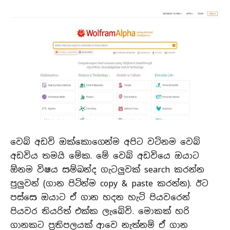
වෙබ් අඩවි ඔක්කොගෙන්ම අපිට වටිනම වෙබ්
අඩවිය තමයි මේක. මේ වෙබ් අඩවියෙ ඔයාට
ඕනම විෂය සම්බන්ද ගැටලුවක් search කරන්න
පුලුවන් (ගාන පිටින්ම copy & paste කරන්න). ඊට
පස්සෙ ඔයාට ඒ ගාන හදන හැටි පියවරෙන්
පියවර තියරිත් එක්ක ලැබේවි. මොකක් හරි
ගානකට ප්‍රතිපලයක් ආවෙ නැත්නම් ඒ ගාන