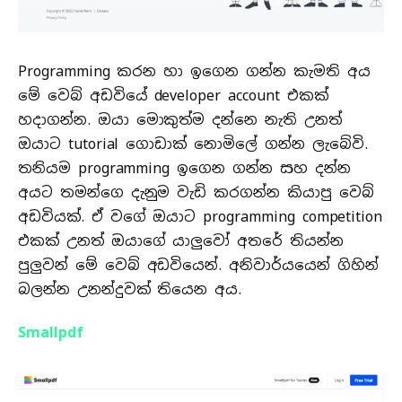
Programming කරන හා ඉගෙන ගන්න කැමති අය
මේ වෙබ් අඩවියේ developer account එකක්
හදාගන්න. ඔයා මොකුත්ම දන්නෙ නැති උනත්
ඔයාට tutorial ගොඩාක් නොමිලේ ගන්න ලැබේවි.
තනියම programming ඉගෙන ගන්න සහ දන්න
අයට තමන්ගෙ දැනුම වැඩි කරගන්න කියාපු වෙබ්
අඩවියක්. ඒ වගේ ඔයාට programming competition
එකක් උනත් ඔයාගේ යාලුවෝ අතරේ තියන්න
පුලුවන් මේ වෙබ් අඩවියෙන්. අනිවාර්යයෙන් ගිහින්
බලන්න උනන්දුවක් තියෙන අය.
Smallpdf