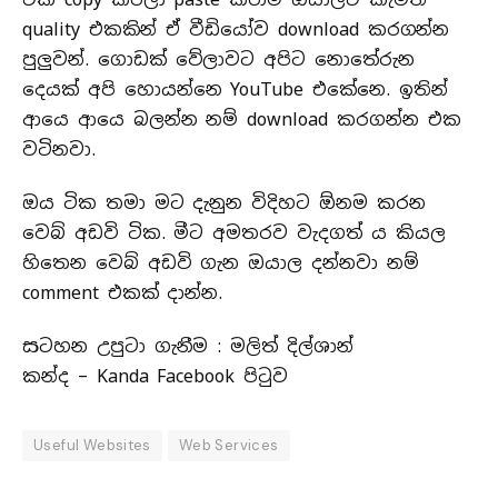
quality එකකින් ඒ වීඩියෝව download කරගන්න
පුලුවන්. ගොඩක් වේලාවට අපිට නොතේරුන
දෙයක් අපි හොයන්නෙ YouTube එකේනෙ. ඉතින්
ආයෙ ආයෙ බලන්න නම් download කරගන්න එක
වටිනවා.
ඔය ටික තමා මට දැනුන විදිහට ඕනම කරන
වෙබ් අඩවි ටික. මීට අමතරව වැදගත්‍ ය කියල
හිතෙන වෙබ් අඩවි ගැන ඔයාල දන්නවා නම්
comment එකක් දාන්න.
සටහන උපුටා ගැනීම : මලිත් දිල්ශාන්
කන්ද – Kanda Facebook පිටුව
Useful Websites
Web Services