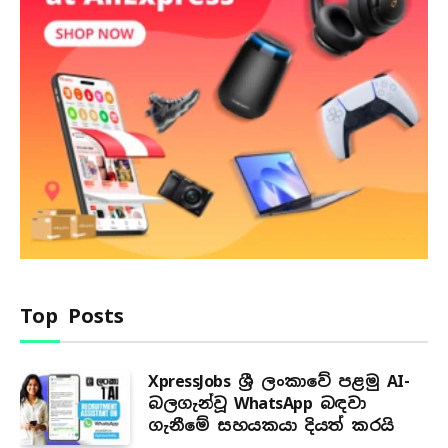
Top Posts
XpressJobs ශ්‍රී ලංකාවේ පළමු AI-
බලගැන්වූ WhatsApp බඳවා
ගැනීමේ සහයකයා දියත් කරයි