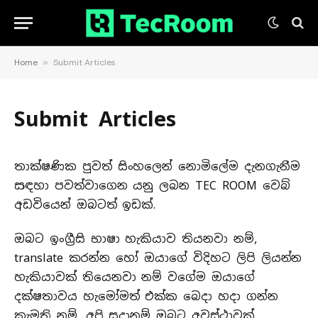
Home
»
Submit Articles
Submit Articles
තාක්ෂණික පුවත් සිංහලෙන් නොමිලේම දැනගැනීම
සඳහා පවත්වාගෙන යනු ලබන TEC ROOM වෙබ්
අඩවියෙන් ඔබටත් ඉඩක්.
ඔබට ඉංග්‍රීසි භාෂා හැකියාව තියනවා නම්,
translate කරන්න හෝ ඔයාගේ විදිහට ලිපි ලියන්න
හැකියාවක් තියෙනවා නම් වගේම ඔයාගේ
දක්ෂතාවය හැමෝමත් එක්ක බෙදා හදා ගන්න
කැමති නම්, අපි සුදානම් ඔබට අවස්ථාවක්