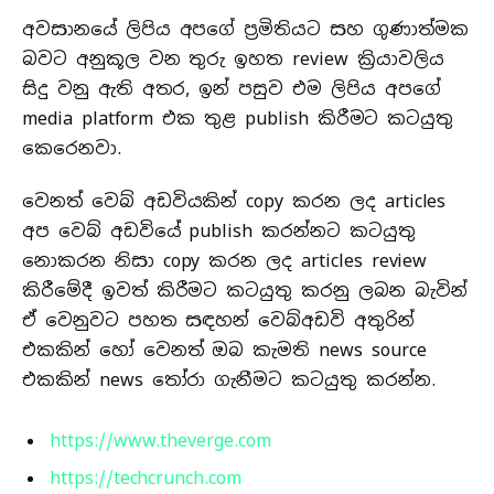
අවසානයේ ලිපිය අපගේ ප්‍රමිතියට සහ ගුණාත්මක
බවට අනුකූල වන තුරු ඉහත review ක්‍රියාවලිය
සිදු වනු ඇති අතර, ඉන් පසුව එම ලිපිය අපගේ
media platform එක තුළ publish කිරීමට කටයුතු
කෙරෙනවා.
වෙනත් වෙබ් අඩවියකින් copy කරන ලද articles
අප වෙබ් අඩවියේ publish කරන්නට කටයුතු
නොකරන නිසා copy කරන ලද articles review
කිරීමේදී ඉවත් කිරීමට කටයුතු කරනු ලබන බැවින්
ඒ වෙනුවට පහත සඳහන් වෙබ්අඩවි අතුරින්
එකකින් හෝ වෙනත් ඔබ කැමති news source
එකකින් news තෝරා ගැනීමට කටයුතු කරන්න.
https://www.theverge.com
https://techcrunch.com