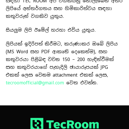
සඳහා TEC ROOM අපි වගකියනු නොලැබෙන අතර
ලිපියේ අන්තර්ගතය සහ හිමිකාරිත්වය සඳහා
කතුවරුන් වගකිව යුතුය.
සියලුම ලිපි ඊමේල් හරහා එවිය යුතුය.
ලිපියක් ඉදිරිපත් කිරීමට, කරුණාකර ඔබේ ලිපිය
(MS Word සහ PDF ආකෘති දෙකෙන්ම), සහ
කතුවරයා පිළිබඳ වචන 150 – 200 හැඳින්වීමක්
සහ කතුවරයාගේ පැහැදිලි ඡායාරූපයක් JPG
එකක් ලෙස වෙනම attachment එකක් ලෙස,
tecroomofficial@gmail.com
වෙත එවන්න.