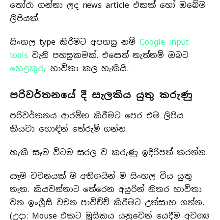
තෝරා ගන්නා ලද news article එකක් හෝ ඔබේම
ලිපියක්.
සිංහල type කිරීමට අපහසු නම්
Google input
tools
වැනි පහසුකමක්. එසෙත් නැත්නම් ඔබට
හෙළකුරු
භාවිතා කල හැකියි.
පරිවර්තනයේ දී සැලකිය යුතු කරුණු
පරිවර්තනය ආරම්භ කිරීමට පෙර එම ලිපිය
කියවා හොඳින් තේරුම් ගන්න.
හැකි සෑම විටම සරල ව කරුණු ඉදිරිපත් කරන්න.
සෑම වචනයක් ම අතිශයින් ම සිංහල විය යුතු
නැත. කියවන්නාට තේරෙන අයුරින් නිතර භාවිතා
වන ඉංග්‍රීසි වචන පාවිච්චි කිරීමට උත්සාහ ගන්න.
(උදා: Mouse එකට මූසිකය යනුවෙන් යෙදීම අවශ්‍ය