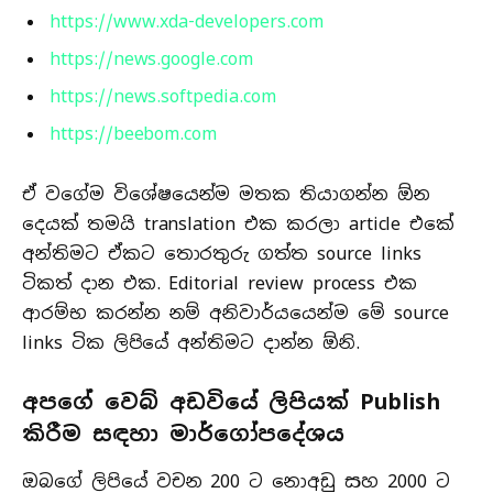
https://www.xda-developers.com
https://news.google.com
https://news.softpedia.com
https://beebom.com
ඒ වගේම විශේෂයෙන්ම මතක තියාගන්න ඕන
දෙයක් තමයි translation එක කරලා article එකේ
අන්තිමට ඒකට තොරතුරු ගත්ත source links
ටිකත් දාන එක. Editorial review process එක
ආරම්භ කරන්න නම් අනිවාර්යයෙන්ම මේ source
links ටික ලිපියේ අන්තිමට දාන්න ඕනි.
අපගේ වෙබ් අඩවියේ ලිපියක් Publish
කිරීම සඳහා මාර්ගෝපදේශය
ඔබගේ ලිපියේ වචන 200 ට නොඅඩු සහ 2000 ට