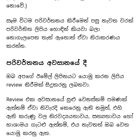
නොවේ.)
සෑම විටම පරිවර්තනය කිරීමෙන් පසු නැවත වරක්
පරිවර්තිත ලිපිය හොඳින් කියවා බලා
නොගැලපෙන තැන් ඇතොත් ඒවා නිරාකරණය
කරන්න.
පරිවර්තනය අවසානයේ දී
ඔබ⁣ අපගේ ඊමේල් ලිපිනයට යොමු කරන ලිපිය
review කිරීමක් සිදුකරනු ලබනවා.
Review එක අවසානයේ සුළු වෙනස්කම් පමණක්
ඇත්නම් ඒවා නිවැරදි කෙරෙනු ඇති නමුත්, එහි
ඇති කරුණු වල නිරවද්‍යයතාවය, සත්‍යතාවය හෝ
භාශාමය ගැටළු ඇත්නම්, එය නැවතත් ඔබ වෙත
යොමු කරනු ඇත.