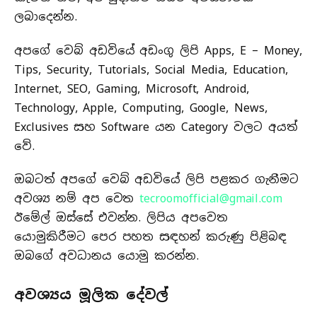
⁣ලබාදෙන්න.
අපගේ වෙබ් අඩවියේ අඩංගු ලිපි Apps, E – Money,
Tips, Security, Tutorials, Social Media, Education,
Internet, SEO, Gaming, Microsoft, Android,
Technology, Apple, Computing, Google, News,
Exclusives සහ Software යන Category වලට අයත්
වේ.
ඔබටත් අපගේ වෙබ් අඩවියේ ලිපි පළකර ගැනීමට
අවශ්‍ය නම් අප වෙත
tecroomofficial@gmail.com
ඊමේල් ඔස්සේ එවන්න. ලිපිය අපවෙත
යොමුකිරීමට පෙර පහත සඳහන් කරුණු පිළිබඳ
ඔබගේ අවධානය යොමු කරන්න.
අවශ්‍යය මූලික දේවල්