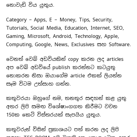
නොවැඩි විය යුතුය.
Category – Apps, E – Money, Tips, Security,
Tutorials, Social Media, Education, Internet, SEO,
Gaming, Microsoft, Android, Technology, Apple,
Computing, Google, News, Exclusives සහ Software.
වෙනත් වෙබ් අඩවියකින් copy කරන ලද articles
අප වෙබ් අඩවියේ publish කරන්නට කටයුතු
නොකරන නිසා ඔයාගේම article එකක් ලියන්න
සෑම විටම උත්සාහ ගන්න.
කතුවරයා ඔහුගේ නම, තනතුර සඳහන් කළ යුතු
අතර ලිපි සමඟ විශේෂාංගගත කිරීමට වචන
150ක කෙටි විස්තරයක් සැපයිය යුතුය.
කතුවරුන් විසින් ප්‍රකාශයට පත් කරන ලද ලිපි