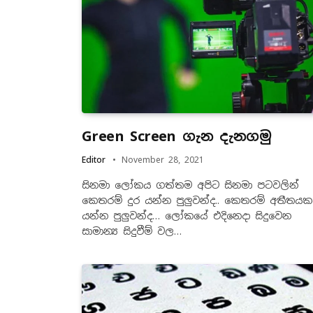
Green Screen ගැන දැනගමු
Editor
November 28, 2021
සිනමා ලෝකය ගත්තම අපිට සිනමා පටවලින්
කෙතරම් දුර යන්න පුලුවන්ද.. කෙතරම් අතීතය
යන්න පුලුවන්ද… ලෝකයේ එදිනෙදා සිදුවෙන
සාමාන්‍ය සිදුවීම් වල…