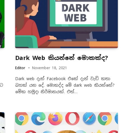
Dark Web කියන්නේ මොකක්ද?
Editor
November 18, 2021
Dark web දැන් Facebook එකේ දැන් වැඩි කතා
කට
බහක් යන දේ. මොකද්ද මේ dark web කියන්නේ?
මේක හමුදා නිර්මානයක්. එත්…