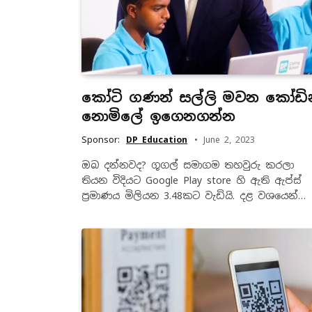
කෝටි ගණන් සල්ලි මවන කෝඩින
නොමිලේ ඉගෙනගන්න
Sponsor:
DP Education
June 2, 2023
ඔබ දන්නවද? ගූගල් සමාගම තහවුරු කරලා
තියන විදියට Google Play store හි ඇති ඇප්ස්
ප්‍රමාණය මිලියන 3.48කට වැඩියි. දළ වශයෙන්…