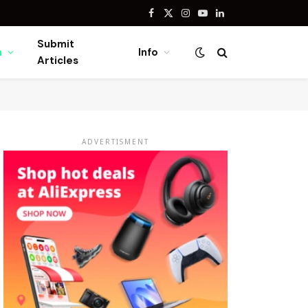
Facebook
X
Instagram
YouTube
LinkedIn
(Twitter)
Submit
n
Info
Articles
ADVERTISMENT