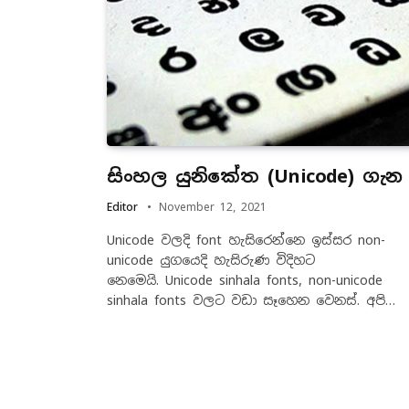
සිංහල යුනිකේත (Unicode) ගැන
Editor
November 12, 2021
Unicode වලදි font හැසිරෙන්නෙ ඉස්සර non-
unicode යුගයෙදි හැසිරුණ විදිහට
නෙමෙයි. Unicode sinhala fonts, non-unicode
sinhala fonts වලට වඩා සෑහෙන වෙනස්. අපි…