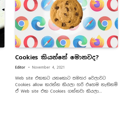
Cookies කියන්නේ මොනවද?
Editor
November 4, 2021
Web site එකකට යනකොට සමහර වෙලාවට
Cookies allow කරන්න කියලා හරි එහෙම නැතිනම්
ඒ Web site එක Cookies ගන්නවා කියලා…