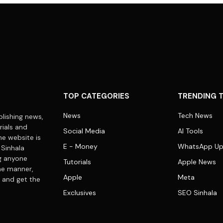
TOP CATEGORIES
TRENDING 
News
Tech News
lishing news,
rials and
Social Media
AI Tools
he website is
E - Money
WhatsApp Up
 Sinhala
ng anyone
Tutorials
Apple News
me manner,
Apple
Meta
 and get the
Exclusives
SEO Sinhala