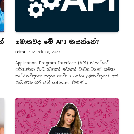
්
මොනවද මේ API කියන්නේ?
Editor
March 18, 2023
Application Program Interface (API) කියන්නේ
පරිගණක වැඩසටහන් වෙනත් වැඩසටහන් සමග
සන්නිවේදනය සදහා භාවිතා කරන ක්‍රමවේදයට. අපි
සාමාන්‍යයෙන් යම් software එකක්…