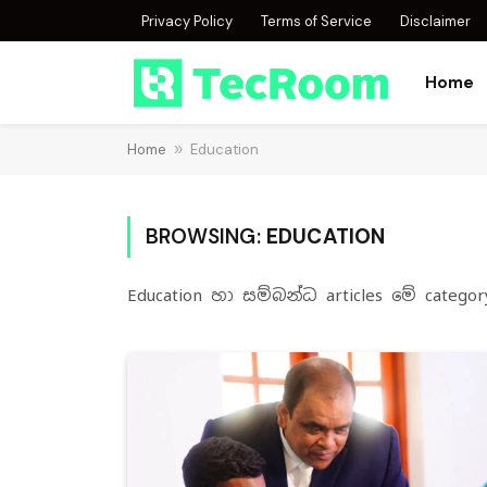
Privacy Policy
Terms of Service
Disclaimer
Home
Home
»
Education
BROWSING:
EDUCATION
Education හා සම්බන්ධ articles ‌‌මේ cat