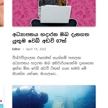
අධ්‍යාපනය හදාරන ඔබ දැනගත
යුතුම වෙබ් අඩවි 07ක්
Editor
April 16, 2022
විශ්වවිද්‍යාලක එහෙමත් නැත්නම් පාසලක
අධ්‍යාපනය හදාරන ඔබ අනිවාර්යයෙන්ම දැනගෙන
ඉන්න ඕන වෙබ් අඩවි ටිකක් ගැන තමයි මේ
කියන්න යන්නෙ. ඔයාලගෙ…