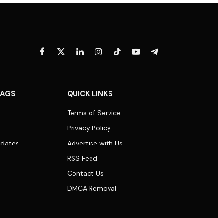
Facebook
X
LinkedIn
Instagram
TikTok
YouTube
Telegram
(Twitter)
TAGS
QUICK LINKS
Terms of Service
Privacy Policy
dates
Advertise with Us
RSS Feed
Contact Us
DMCA Removal