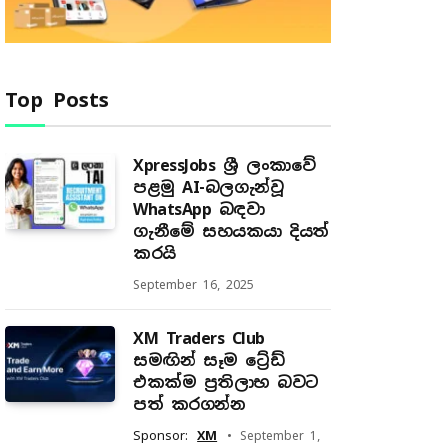
Top Posts
XpressJobs ශ්‍රී ලංකාවේ
පළමු AI-බලගැන්වූ
WhatsApp බඳවා
ගැනීමේ සහයකයා දියත්
කරයි
September 16, 2025
XM Traders Club
සමඟින් සෑම ට්‍රේඩ්
එකක්ම ප්‍රතිලාභ බවට
පත් කරගන්න
Sponsor:
XM
September 1,