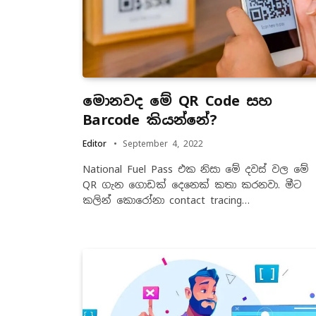
මොනවද මේ QR Code සහ
Barcode කියන්නේ?
Editor
September 4, 2022
National Fuel Pass එක නිසා මේ දවස් වල මේ
QR ගැන ගොඩක් දෙනෙක් කතා කරනවා. මීට
කලින් කොරෝනා contact tracing…