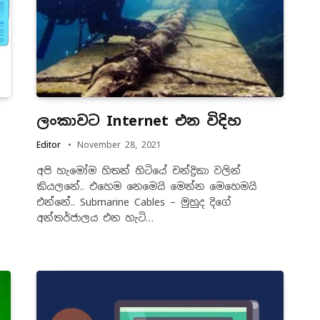
ලංකාවට Internet එන විදිහ
Editor
November 28, 2021
අපි හැමෝම හිතන් හිටියේ චන්ද්‍රිකා වලින්
කියලනේ.. එහෙම නෙමෙයි මෙන්න මෙහෙමයි
එන්නේ.. Submarine Cables – මුහුද දිගේ
අන්තර්ජාලය එන හැටි…