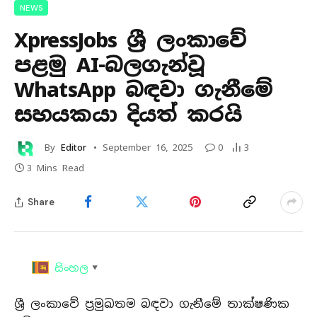
NEWS
XpressJobs ශ්‍රී ලංකාවේ
පළමු AI-බලගැන්වූ
WhatsApp බඳවා ගැනීමේ
සහයකයා දියත් කරයි
By
Editor
September 16, 2025
0
3
3 Mins Read
Share
සිංහල
▼
ශ්‍රී ලංකාවේ ප්‍රමුඛතම බඳවා ගැනීමේ තාක්ෂණික