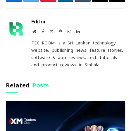
Facebook
Twitter
Pinterest
LinkedIn
Tumblr
Email
Copy
Link
Editor
Website
Facebook
X
Pinterest
Instagram
LinkedIn
(Twitter)
TEC ROOM is a Sri Lankan technology
website, publishing news, feature stories,
software & app reviews, tech tutorials
and product reviews in Sinhala.
Related
Posts