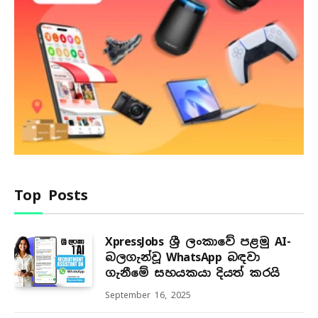
Top Posts
XpressJobs ශ්‍රී ලංකාවේ පළමු AI-
බලගැන්වූ WhatsApp බඳවා
ගැනීමේ සහයකයා දියත් කරයි
September 16, 2025