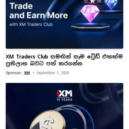
XM Traders Club සමඟින් සෑම ට්‍රේඩ් එකක්ම
ප්‍රතිලාභ බවට පත් කරගන්න
Sponsor:
XM
September 1, 2025