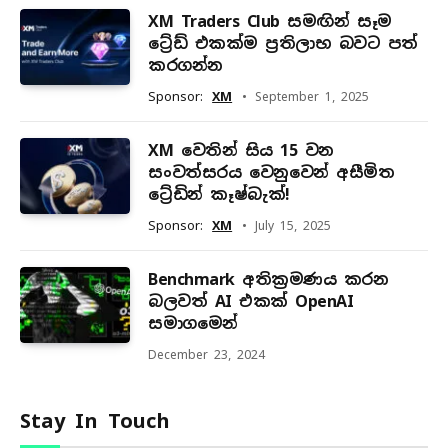
XM Traders Club සමඟින් සෑම
ට්‍රේඩ් එකක්ම ප්‍රතිලාභ බවට පත්
කරගන්න
Sponsor:
XM
September 1, 2025
XM වෙතින් සිය 15 වන
සංවත්සරය වෙනුවෙන් අසීමිත
ට්‍රේඩින් කෑෂ්බැක්!
Sponsor:
XM
July 15, 2025
Benchmark අතික්‍රමණය කරන
බලවත් AI එකක් OpenAI
සමාගමෙන්
December 23, 2024
Stay In Touch