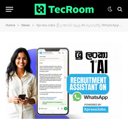
Home
»
News
»
XpressJobs ශ්‍රී ලංකාවේ පළමු AI-බලගැන්වූ WhatsApp බඳවා ගැනීමේ සහයකයා දියත් කරයි