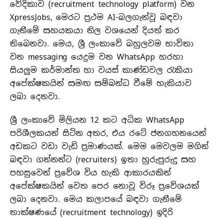
වේදිකාව (recruitment technology platform) වන
XpressJobs, මෙරට ප්‍රථම AI-බලගැන්වූ බඳවා
ගැනීමේ සහයකයා නිල වශයෙන් දියත් කර
තිබෙනවා. මෙය, ශ්‍රී ලංකාවේ බහුලවම භාවිතා
වන messaging යෙදුම වන WhatsApp හරහා
සියලුම කර්මාන්ත හා වයස් කාණ්ඩවල රැකියා
අපේක්ෂකයින් සමඟ සම්බන්ධ වීමේ හැකියාව
ලබා දෙනවා.
ශ්‍රී ලංකාවේ මිලියන 12 කට අධික WhatsApp
පරිශීලකයන් සිටින අතර, එය රටේ ජනගහනයෙන්
අඩකට වඩා වැඩි ප්‍රමාණයක්. මෙම මෙවලම මගින්
බඳවා ගන්නන්ට (recruiters) ඉතා හුරුපුරුදු සහ
පහසුවෙන් ප්‍රවේශ විය හැකි ආකාරයකින්
අපේක්ෂකයින් වෙත පෙර නොවූ විරූ ප්‍රවේශයක්
ලබා දෙනවා. මෙය කලාපයේ බඳවා ගැනීමේ
තාක්ෂණයේ (recruitment technology) ඉදිරි