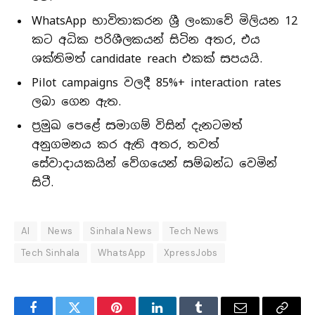
WhatsApp භාවිතාකරන ශ්‍රී ලංකාවේ මිලියන 12
කට අධික පරිශීලකයන් සිටින අතර, එය
ශක්තිමත් candidate reach එකක් සපයයි.
Pilot campaigns වලදී 85%+ interaction rates
ලබා ගෙන ඇත.
ප්‍රමුඛ පෙළේ සමාගම් විසින් දැනටමත්
අනුගමනය කර ඇති අතර, තවත්
සේවාදායකයින් වේගයෙන් සම්බන්ධ වෙමින්
සිටී.
AI
News
Sinhala News
Tech News
Tech Sinhala
WhatsApp
XpressJobs