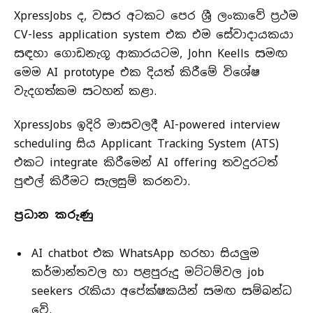
XpressJobs ද, වසර අටකට පෙර ශ්‍රී ලංකාවේ ප්‍රථම
CV-less application system එක එම සේවාදායකයා
සඳහා ගොඩනැගූ ආකාරයටම, John Keells සමඟ
මෙම AI prototype එක දියත් කිරීමේ විශේෂ
වැදගත්කම සටහන් කළා.
XpressJobs ඉදිරි මාසවලදී AI-powered interview
scheduling සිය Applicant Tracking System (ATS)
එකට integrate කිරීමෙන් AI offering තවදුරටත්
පුළුල් කිරීමට සැලසුම් කරනවා.
ප්‍රධාන කරුණු
AI chatbot එක WhatsApp හරහා සියලුම
කර්මාන්තවල හා පළපුරුදු මට්ටම්වල job
seekers රැකියා අපේක්ෂකයින් සමඟ සම්බන්ධ
වේ.