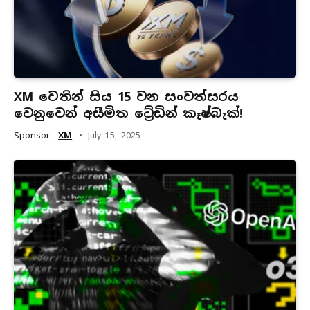
XM වෙතින් සිය 15 වන සංවත්සරය
වෙනුවෙන් අසීමිත ට්‍රේඩින් කෑෂ්බැක්!
Sponsor:
XM
July 15, 2025