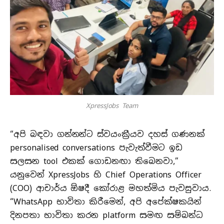
XpressJobs Team
“අපි බඳවා ගන්නන්ට ස්වයංක්‍රීයව දහස් ගණනක්
personalised conversations පැවැත්වීමට ඉඩ
සලසන tool එකක් ගොඩනඟා තිබෙනවා,”
යනුවෙන් XpressJobs හි Chief Operations Officer
(COO) ආචාර්ය ඕෂදී කෝරාළ මහත්මිය පැවසුවාය.
“WhatsApp භාවිතා කිරීමෙන්, අපි අපේක්ෂකයින්
දිනපතා භාවිතා කරන platform සමඟ සම්බන්ධ