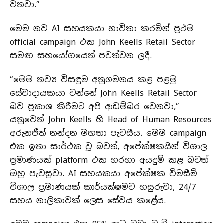
වනවා.”
මෙම නව AI සහයකයා භාවිතා කරමින් ප්‍රථම
official campaign එක John Keells Retail Sector
සමඟ සහයෝගයෙන් පවත්වන ලදී.
“මෙම නව්‍ය විසඳුම අනුගමනය කළ පළමු
සේවාදායකයා වන්නේ John Keells Retail Sector
බව ප්‍රකාශ කිරීමට අපි ආඩම්බර වෙනවා,”
යනුවෙන් John Keells හි Head of Human Resources
අරුනජීත් නන්දන මහතා පැවසීය. මෙම campaign
එක ඉතා සාර්ථක වූ බවත්, අපේක්ෂකයින් විශාල
ප්‍රමාණයක් platform එක හරහා අයදුම් කළ බවත්
ඔහු පැවසුවා. AI සහයකයා අපේක්ෂක විමසීම්
විශාල ප්‍රමාණයක් කාර්යක්ෂමව හසුරුවා, 24/7
සහය නාලිකාවක් ලෙස සේවය කළේය.