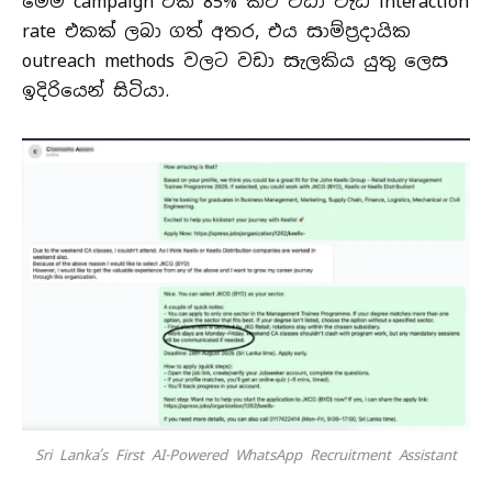
මෙම campaign එක 85% කට වඩා වැඩි interaction
rate එකක් ලබා ගත් අතර, එය සාම්ප්‍රදායික
outreach methods වලට වඩා සැලකිය යුතු ලෙස
ඉදිරියෙන් සිටියා.
Sri Lanka’s First AI-Powered WhatsApp Recruitment Assistant