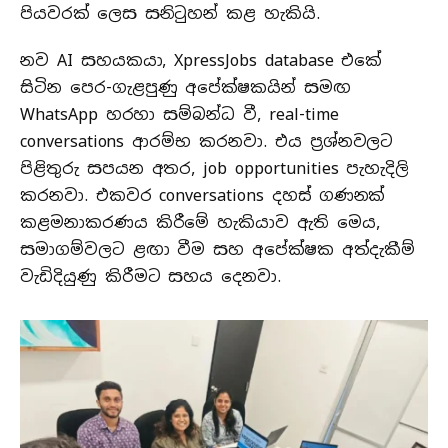
පියවරක් ලෙස සනිටුහන් කළ හැකියි.
නව AI සහයකයා, XpressJobs database එකේ
සිටින පෙර-ගැළපුණු අපේක්ෂකයින් සමඟ
WhatsApp හරහා සම්බන්ධ වී, real-time
conversations ආරම්භ කරනවා. එය ප්‍රශ්නවලට
පිළිතුරු සපයන අතර, job opportunities පැහැදිලි
කරනවා. එකවර conversations දහස් ගණනක්
කළමනාකරණය කිරීමේ හැකියාව ඇති මෙය,
සමාගම්වලට ළඟා වීම සහ අපේක්ෂක අත්දැකීම්
වැඩිදියුණු කිරීමට සහය දෙනවා.