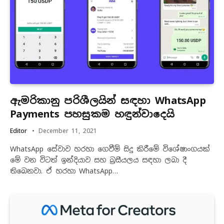
ඇමරිකානු පරිශීලයින් සඳහා WhatsApp
Payments පහසුකම හඳුන්වාදෙයි
Editor
December 11, 2021
WhatsApp සේවාව හරහා ගෙවීම් සිදු කිරීමේ විශේෂාංගයක්
මේ වන විටත් ඉන්දියාව සහ බ්‍රසීයලය සඳහා ලබා දී
තිබෙනවා. ඒ හරහා WhatsApp…