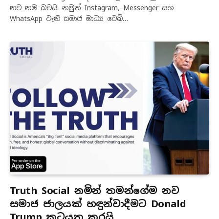
නව නම බවයි. නමුත් Instagram, Messenger සහ
WhatsApp වැනි සමාජ මාධ්‍ය වෙබ්…
Truth Social නමින් තමන්ගේම නව
සමාජ ‍ජාලයක් හඳුන්වාදීමට ‍Donald
Trump කටයුතු කරයි