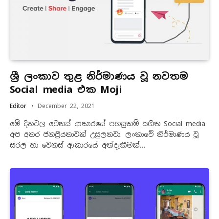
ශ්‍රී ලංකාව තුළ නිර්මාණය වූ නවතම
Social media එක Moji
Editor
December 22, 2021
මේ දිනවල වෙනස් ආකාරයේ පහසුකම් සහිත Social media
අප අතර ජනප්‍රියතාවක් උසුලනවා. ලංකාවේ නිර්මාණය වූ
සරල හා වෙනස් ආකාරයේ අත්දැකීමක්…