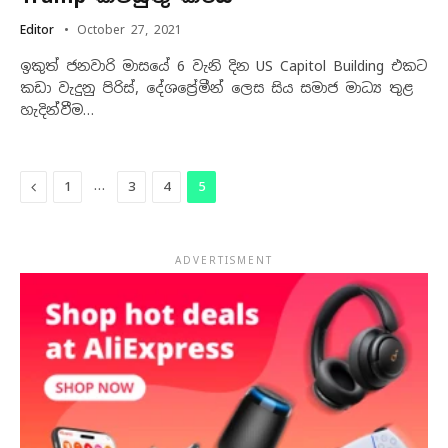
Editor
October 27, 2021
ඉකුත් ජනවාරි මාසයේ 6 වැනි දින US Capitol Building එකට
කඩා වැදුනු පිරිස්, දේශප්‍රේමීන් ලෙස සිය සමාජ මාධ්‍ය තුළ
හැදින්වීම…
Previous
…
1
3
4
5
ADVERTISMENT