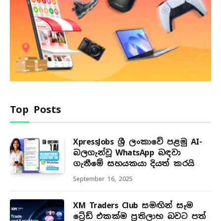
Top Posts
XpressJobs ශ්‍රී ලංකාවේ පළමු AI-
බලගැන්වූ WhatsApp බඳවා
ගැනීමේ සහයකයා දියත් කරයි
September 16, 2025
XM Traders Club සමඟින් සෑම
ට්‍රේඩ් එකක්ම ප්‍රතිලාභ බවට පත්