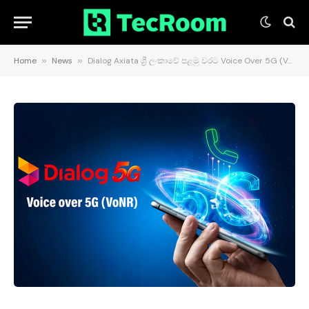
Home
»
News
»
Dialog Axiata ශ්‍රී ලංකාවේ පළමු වරට Voice Over 5G (VoNR) සේවාව සාර්ථකව අත්හදා බලයි