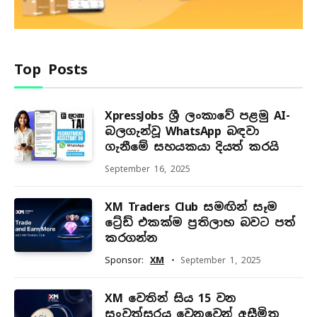
Top Posts
XpressJobs ශ්‍රී ලංකාවේ පළමු AI-
බලගැන්වූ WhatsApp බඳවා
ගැනීමේ සහයකයා දියත් කරයි
September 16, 2025
XM Traders Club සමඟින් සෑම
ට්‍රේඩ් එකක්ම ප්‍රතිලාභ බවට පත්
කරගන්න
Sponsor:
XM
September 1, 2025
XM වෙතින් සිය 15 වන
සංවත්සරය වෙනුවෙන් අසීමිත