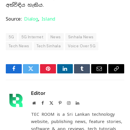
අත්විඳිය හැකිය.
Source:
Dialog
,
Island
5G
5G Internet
News
Sinhala News
Tech News
Tech Sinhala
Voice Over 5G
Facebook
Twitter
Pinterest
LinkedIn
Tumblr
Email
Copy
Link
Editor
Website
Facebook
X
Pinterest
Instagram
LinkedIn
(Twitter)
TEC ROOM is a Sri Lankan technology
website, publishing news, feature stories,
software & app reviews, tech tutorials