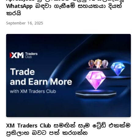
WhatsApp බඳවා ගැනීමේ සහයකයා දියත්
කරයි
September 16, 2025
XM Traders Club සමඟින් සෑම ට්‍රේඩ් එකක්ම
ප්‍රතිලාභ බවට පත් කරගන්න