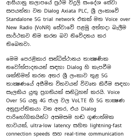
ආසියානු කලාපයේ ප්‍රථම විදුලි සංදේශ සේවා
සපයන්නා වන Dialog Axiata PLC, ශ්‍රී ලංකාවේ
Standalone 5G trial network එකක් මත Voice over
New Radio (VoNR) සේවාවේ පළමු අත්හදා බැලීම
සාර්ථකව නිම කරන බව නිවේදනය කර
තිබෙනවා.
මෙම පෙරළිකාර සන්ධිස්ථානය තාක්‍ෂණික
නවෝත්පාදනයන් සඳහා Dialog හි කැපවීම
ශක්තිමත් කරන අතර ශ්‍රී ලංකාව තුළ 5G
තාක්‍ෂණයේ අසීමිත විභවයන් විවෘත කිරීම සඳහා
සැලකිය යුතු ප්‍රගතියක් සනිටුහන් කරයි. Voice
Over 5G යනු 4G ජාල වල VoLTE හි 5G තාක්‍ෂණ
අනුප්‍රාප්තිකයා වන අතර, එය Dialog
පාරිභෝගිකයින්ට අසමසම හඬ ගුණාත්මක
භාවයක්, ultra-low latency සහිත lightning-fast
connection speeds සහ real-time communication