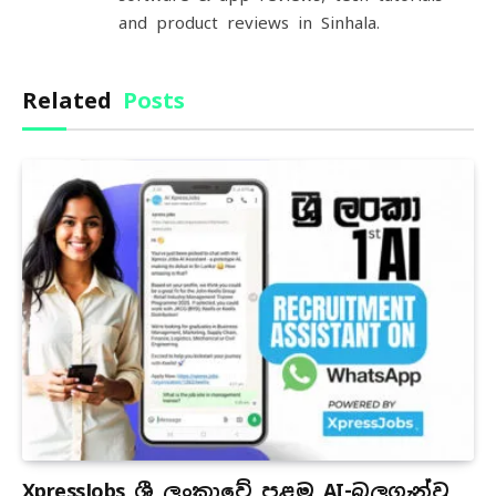
and product reviews in Sinhala.
Related
Posts
XpressJobs ශ්‍රී ලංකාවේ පළමු AI-බලගැන්වූ