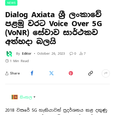
NEWS
Dialog Axiata ශ්‍රී ලංකාවේ
පළමු වරට Voice Over 5G
(VoNR) සේවාව සාර්ථකව
අත්හදා බලයි
By
Editor
October 26, 2023
0
7
1 Min Read
Share
සිංහල
▼
2018 වසරේ 5G හැකියාවන් ප්‍රදර්ශනය කළ දකුණු