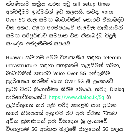
ක්ෂණිකව සක්‍රීය කරන අඩු call setup times
අත්විඳීමට ඉක්මනින් ඉඩ සලසයි. තවද, Voice
Over 5G ජාල සමඟ බාධාවකින් තොරව ඒකාබද්ධ
වන අතර, ඊළඟ පරම්පරාවේ ජාලවල හැකියාවන්
සමඟ පරිපූර්ණව සමපාත වන ඒකාබද්ධ විදුලි
සංදේශ අත්දැකීමක් සපයයි.
Huawei සමාගම මෙම ව්‍යාපෘතිය සඳහා telecom
infrastructure සඳහා පහසුකම් සැලසීමත් සමඟ,
බාධාවකින් තොරව Voice Over 5G අත්දැකීම
ප්‍රදර්ශනය කරමින් Voice Over 5G ශ්‍රී ලංකාවේ
ප්‍රථම වරට ක්‍රියාත්මක කිරීම මෙයයි. තවද, Dialog
පාරිභෝගිකයන්ට
https://www.dialog.lk/5g
හි
ලැයිස්තුගත කර ඇති පරිදි කොළඹ සහ ප්‍රධාන
නගර කිහිපයක් ඇතුළුව රට පුරා ස්ථාන 70කට
අධික ප්‍රමාණයක් පුරා විහිදෙන ශ්‍රී ලංකාවේ
විශාලතම 5G අත්හදා බැලීමේ ජාලයෙන් 5G බලය