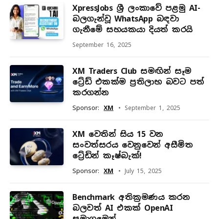
XpressJobs ශ්‍රී ලංකාවේ පළමු AI-
බලගැන්වූ WhatsApp බඳවා
ගැනීමේ සහයකයා දියත් කරයි
September 16, 2025
XM Traders Club සමඟින් සෑම
ට්‍රේඩ් එකක්ම ප්‍රතිලාභ බවට පත්
කරගන්න
Sponsor:
XM
September 1, 2025
XM වෙතින් සිය 15 වන
සංවත්සරය වෙනුවෙන් අසීමිත
ට්‍රේඩින් කෑෂ්බැක්!
Sponsor:
XM
July 15, 2025
Benchmark අතික්‍රමණය කරන
බලවත් AI එකක් OpenAI
සමාගමෙන්