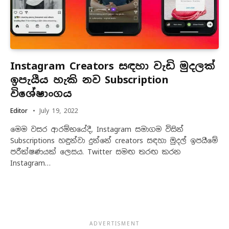
Instagram Creators සඳහා වැඩි මුදලක්
ඉපැයීය හැකි නව Subscription
විශේෂාංගය
Editor
July 19, 2022
මෙම වසර ආරම්භයේදී, Instagram සමාගම විසින්
Subscriptions හඳුන්වා දුන්නේ creators සඳහා මුදල් ඉපයීමේ
පරීක්ෂණයක් ලෙසය. Twitter සමඟ තරඟ කරන
Instagram…
ADVERTISMENT