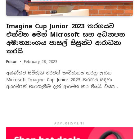
Imagine Cup Junior 2023 තරගයට
එක්වන මෙන් Microsoft සහ අධ්‍යාපන
අමාත්‍යාංශය පාසල් සිසුන්ට ආරාධනා
කරයි
Editor
February 28, 2023
අඛණ්ඩව සිව්වැනි වරටත් සංවිධානය කරනු ලබන
Microsoft Imagine Cup Junior 2023 තරඟය සඳහා
අයදුම්පත් භාරගැනීම දැන් ආරම්භ කර තිබේ. වයස…
ADVERTISMENT