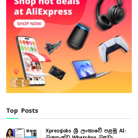
Top Posts
XpressJobs ශ්‍රී ලංකාවේ පළමු AI-
බලගැන්වූ WhatsApp බඳවා