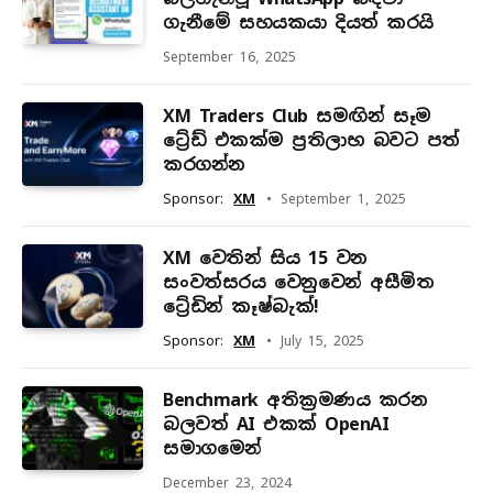
ගැනීමේ සහයකයා දියත් කරයි
September 16, 2025
XM Traders Club සමඟින් සෑම
ට්‍රේඩ් එකක්ම ප්‍රතිලාභ බවට පත්
කරගන්න
Sponsor:
XM
September 1, 2025
XM වෙතින් සිය 15 වන
සංවත්සරය වෙනුවෙන් අසීමිත
ට්‍රේඩින් කෑෂ්බැක්!
Sponsor:
XM
July 15, 2025
Benchmark අතික්‍රමණය කරන
බලවත් AI එකක් OpenAI
සමාගමෙන්
December 23, 2024