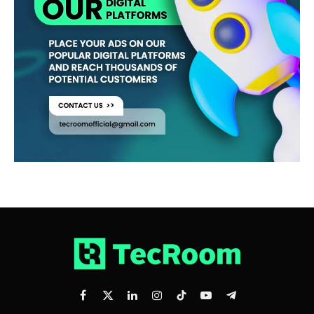
Facebook
X
LinkedIn
Instagram
TikTok
YouTube
Telegram