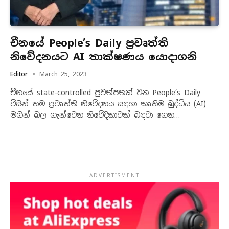
චීනයේ People’s Daily ප්‍රවෘත්ති
නිවේදනයට AI තාක්ෂණය යොදාගනි
Editor
March 25, 2023
චීනයේ state-controlled පුවත්පතක් වන People’s Daily
විසින් තම ප්‍රවෘත්ති නිවේදනය සඳහා කෘතිම බුද්ධිය (AI)
මගින් බල ගැන්වෙන නිවේදිකාවක් බඳවා ගෙන…
ADVERTISMENT