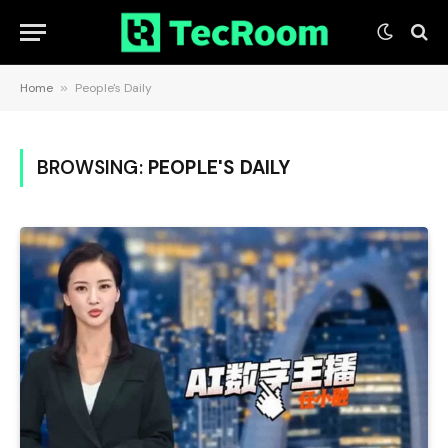
Home
»
People's Daily
BROWSING:
PEOPLE'S DAILY