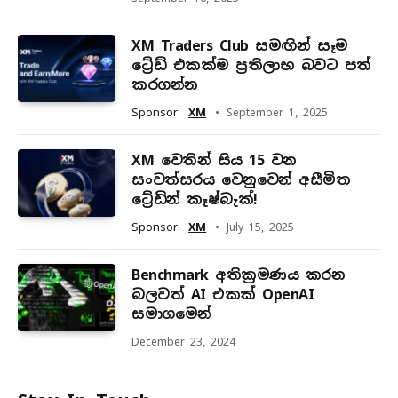
XM Traders Club සමඟින් සෑම
ට්‍රේඩ් එකක්ම ප්‍රතිලාභ බවට පත්
කරගන්න
Sponsor:
XM
September 1, 2025
XM වෙතින් සිය 15 වන
සංවත්සරය වෙනුවෙන් අසීමිත
ට්‍රේඩින් කෑෂ්බැක්!
Sponsor:
XM
July 15, 2025
Benchmark අතික්‍රමණය කරන
බලවත් AI එකක් OpenAI
සමාගමෙන්
December 23, 2024