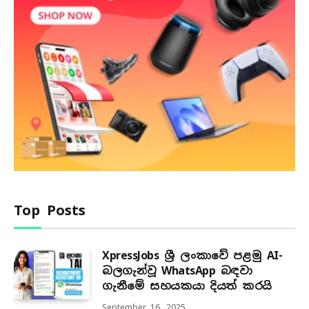
Top Posts
XpressJobs ශ්‍රී ලංකාවේ පළමු AI-
බලගැන්වූ WhatsApp බඳවා
ගැනීමේ සහයකයා දියත් කරයි
September 16, 2025