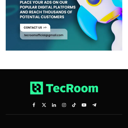
Facebook
X
LinkedIn
Instagram
TikTok
YouTube
Telegram
(Twitter)