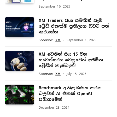
September 16, 2025
XM Traders Club සමඟින් සෑම
ට්‍රේඩ් එකක්ම ප්‍රතිලාභ බවට පත්
කරගන්න
Sponsor:
XM
September 1, 2025
XM වෙතින් සිය 15 වන
සංවත්සරය වෙනුවෙන් අසීමිත
ට්‍රේඩින් කෑෂ්බැක්!
Sponsor:
XM
July 15, 2025
Benchmark අතික්‍රමණය කරන
බලවත් AI එකක් OpenAI
සමාගමෙන්
December 23, 2024