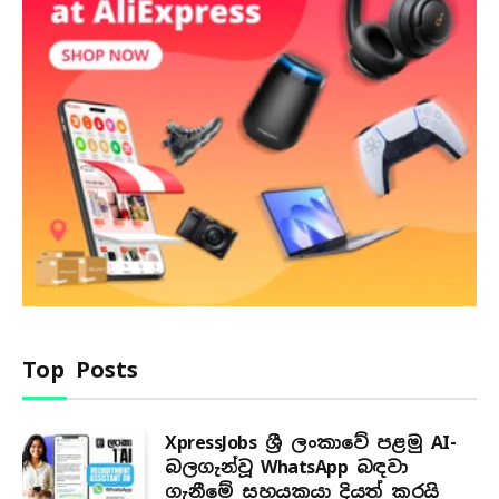
Top Posts
XpressJobs ශ්‍රී ලංකාවේ පළමු AI-
බලගැන්වූ WhatsApp බඳවා
ගැනීමේ සහයකයා දියත් කරයි