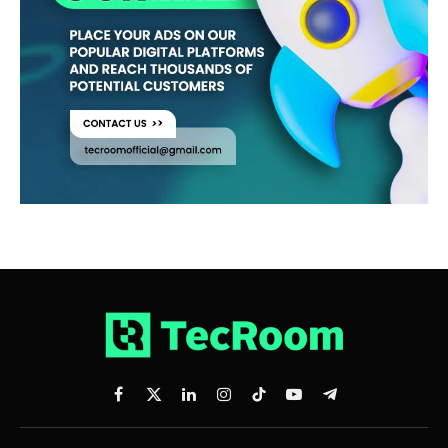
Facebook
X
LinkedIn
Instagram
TikTok
YouTube
Telegram
(Twitter)