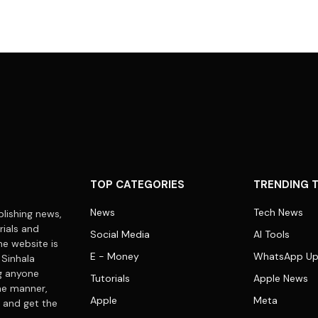
TOP CATEGORIES
TRENDING 
News
Tech News
lishing news,
rials and
Social Media
AI Tools
he website is
E - Money
WhatsApp Up
 Sinhala
ng anyone
Tutorials
Apple News
me manner,
Apple
Meta
 and get the