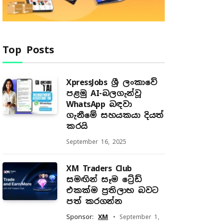
Top Posts
XpressJobs ශ්‍රී ලංකාවේ
පළමු AI-බලගැන්වූ
WhatsApp බඳවා
ගැනීමේ සහයකයා දියත්
කරයි
September 16, 2025
XM Traders Club
සමඟින් සෑම ට්‍රේඩ්
එකක්ම ප්‍රතිලාභ බවට
පත් කරගන්න
Sponsor:
XM
September 1,