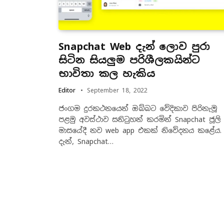
Snapchat Web දැන් ලොව පුරා
සිටින සියලුම පරිශීලකයින්ට
භාවිතා කල හැකිය
Editor
September 18, 2022
ජංගම දුරකථනයෙන් ඔබ්බට වේදිකාව පිරිනැමූ
පළමු අවස්ථාව සනිටුහන් කරමින් Snapchat ජූලි
මාසයේදී නව web app එකක් නිවේදනය කළේය.
දැන්, Snapchat…