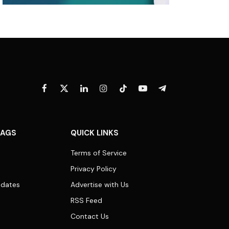
Facebook
X
LinkedIn
Instagram
TikTok
YouTube
Telegram
(Twitter)
TAGS
QUICK LINKS
Terms of Service
Privacy Policy
dates
Advertise with Us
RSS Feed
Contact Us