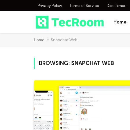
Privacy Policy
Terms of Service
Disclaimer
Home
Home
»
Snapchat Web
BROWSING:
SNAPCHAT WEB