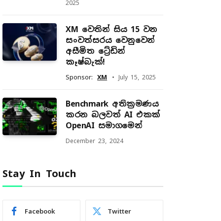
2025
XM වෙතින් සිය 15 වන
සංවත්සරය වෙනුවෙන්
අසීමිත ට්‍රේඩින්
කෑෂ්බැක්!
Sponsor:
XM
July 15, 2025
Benchmark අතික්‍රමණය
කරන බලවත් AI එකක්
OpenAI සමාගමෙන්
December 23, 2024
Stay In Touch
Facebook
Twitter