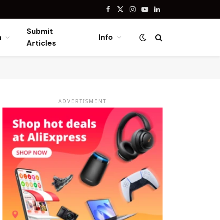
Facebook
X
Instagram
YouTube
LinkedIn
(Twitter)
Submit
n
Info
Articles
ADVERTISMENT