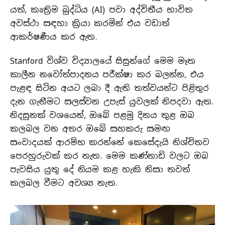
යත්, කෘත්‍රිම බුද්ධිය (AI) පවා අද්විතීය භාවිත
අවස්ථා සඳහා ක්‍රියා කරමින් එය වඩාත්
ආකර්ෂණීය කර ඇත.
Stanford විශ්ව විද්‍යාලයේ සිසුන්ගේ මෙම මෑත
කාලීන නවෝත්පාදනය පරීක්ෂා කර බලන්න, එය
පැළඳ සිටින අයට ලබා දී ඇති තත්වයන්ට පිළිතුර
දැන ගැනීමට සලස්වන උපැස් යුවලක් නිපදවා ඇත.
නිදසුනක් වශයෙන්, ඔබේ පළමු දිනය තුළ ඔබ
කලබල වන අතර ඔබේ සහකරු සමඟ
සංවාදයක් ආරම්භ කරන්නේ කෙසේදැයි නිශ්චිතව
පෙරහුරුවක් කර නැත. මෙම කණ්නාඩි වලට ඔබ
පැවසිය යුතු දේ නියම කළ හැකි නිසා තවත්
කලබල වීමට අවශ්‍ය නැත.