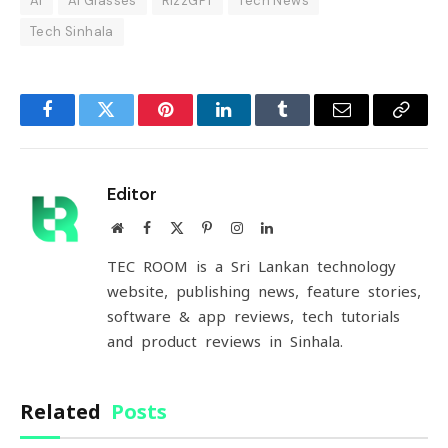
AI
AI Glasses
RizzGPT
Tech News
Tech Sinhala
Facebook
Twitter
Pinterest
LinkedIn
Tumblr
Email
Copy
Link
Editor
Website
Facebook
X
Pinterest
Instagram
LinkedIn
(Twitter)
TEC ROOM is a Sri Lankan technology
website, publishing news, feature stories,
software & app reviews, tech tutorials
and product reviews in Sinhala.
Related
Posts