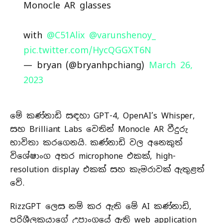
Monocle AR glasses
with
@C51Alix
@varunshenoy_
pic.twitter.com/HycQGGXT6N
— bryan (@bryanhpchiang)
March 26,
2023
මේ කණ්නාඩි සඳහා GPT-4, OpenAI’s Whisper,
සහ Brilliant Labs වෙතින් Monocle AR වීදුරු
භාවිතා කරගෙනයි. කණ්නාඩි වල අනෙකුත්
විශේෂාංග අතර microphone එකක්, high-
resolution display එකක් සහ කැමරාවක් ඇතුළත්
වේ.
RizzGPT ලෙස නම් කර ඇති මේ AI කණ්නාඩි,
පරිශීලකයාගේ උපාංගයේ ඇති web application