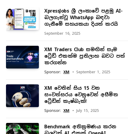
XpressJobs ශ්‍රී ලංකාවේ පළමු AI-
බලගැන්වූ WhatsApp බඳවා
ගැනීමේ සහයකයා දියත් කරයි
September 16, 2025
XM Traders Club සමඟින් සෑම
ට්‍රේඩ් එකක්ම ප්‍රතිලාභ බවට පත්
කරගන්න
Sponsor:
XM
September 1, 2025
XM වෙතින් සිය 15 වන
සංවත්සරය වෙනුවෙන් අසීමිත
ට්‍රේඩින් කෑෂ්බැක්!
Sponsor:
XM
July 15, 2025
Benchmark අතික්‍රමණය කරන
බලවත් AI එකක් OpenAI