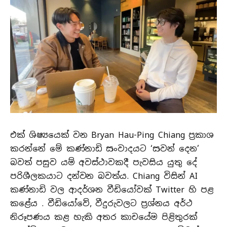
එක් ශිෂ්‍යයෙක් වන Bryan Hau-Ping Chiang ප්‍රකාශ
කරන්නේ මේ කණ්නාඩි සංවාදයට ‘සවන් දෙන’
බවත් පසුව යම් අවස්ථාවකදී පැවසිය යුතු දේ
පරිශීලකයාට දන්වන බවත්ය. Chiang විසින් AI
කණ්නාඩි වල ආදර්ශන වීඩියෝවක් Twitter හි පළ
කළේය . වීඩියෝවේ, වීදුරුවලට ප්‍රශ්නය අර්ථ
නිරූපණය කළ හැකි අතර කාචයේම පිළිතුරක්