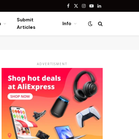
Facebook
X
Instagram
YouTube
LinkedIn
(Twitter)
Submit
n
Info
Articles
ADVERTISMENT