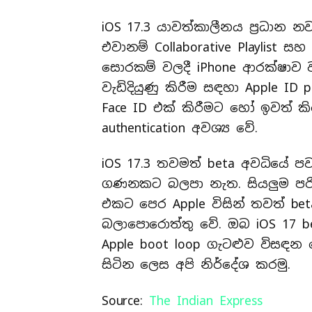
iOS 17.3 යාවත්කාලීනය ප්‍රධාන 
එවානම් Collaborative Playlist සහ
සොරකම් වලදී iPhone ආරක්ෂාව වැ
වැඩිදියුණු කිරීම සඳහා Apple I
Face ID එක් කිරීමට හෝ ඉවත් කි
authentication අවශ්‍ය වේ.
iOS 17.3 තවමත් beta අවධියේ පව
ගණනකට බලපා නැත. සියලුම පරිශ
එකට පෙර Apple විසින් තවත් beta
බලාපොරොත්තු වේ. ඔබ iOS 17 be
Apple boot loop ගැටළුව විසඳන
සිටින ලෙස අපි නිර්දේශ කරමු.
Source:
The Indian Express