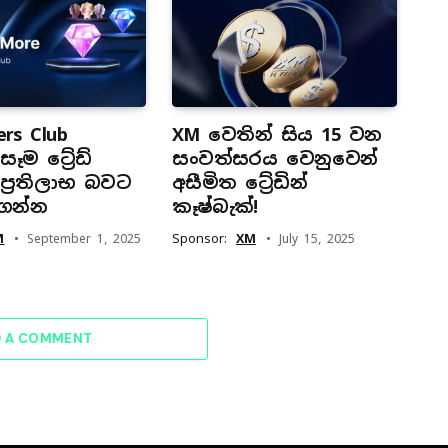
rs Club
XM වෙතින් සිය 15 වන
ෑම ට්‍රේඩ්
සංවත්සරය වෙනුවෙන්
්‍රතිලාභ බවට
අසීමිත ට්‍රේඩින්
ගන්න
කෑෂ්බැක්!
M
Sponsor:
XM
September 1, 2025
July 15, 2025
D A COMMENT