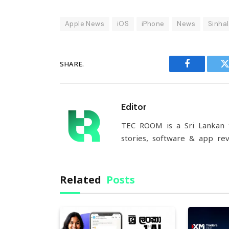
Apple News
iOS
iPhone
News
Sinha
SHARE.
Facebook
T
Editor
TEC ROOM is a Sri Lankan t
stories, software & app rev
Related
Posts