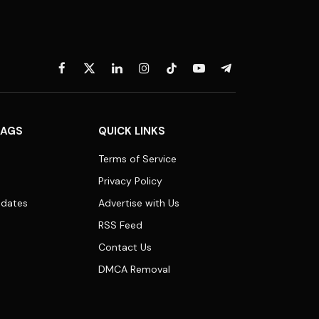
Facebook
X
LinkedIn
Instagram
TikTok
YouTube
Telegram
(Twitter)
TAGS
QUICK LINKS
Terms of Service
Privacy Policy
dates
Advertise with Us
RSS Feed
Contact Us
DMCA Removal