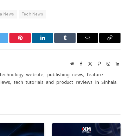
la News
Tech News
witter
Pinterest
LinkedIn
Tumblr
Email
Copy
Link
Website
Facebook
X
Pinterest
Instagram
LinkedIn
(Twitter)
echnology website, publishing news, feature
iews, tech tutorials and product reviews in Sinhala.