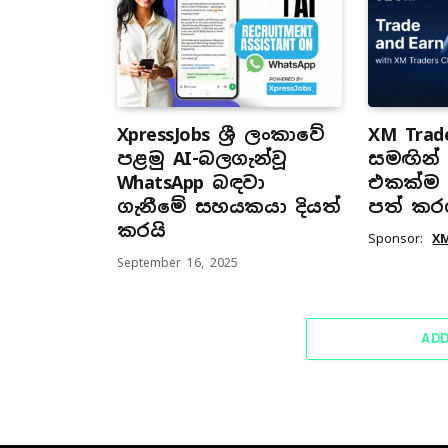
XpressJobs ශ්‍රී ලංකාවේ
XM Trade
පළමු AI-බලගැන්වූ
සමඟින් ස
WhatsApp බඳවා
එකක්ම ප
ගැනීමේ සහයකයා දියත්
පත් කර
කරයි
Sponsor:
X
September 16, 2025
AD