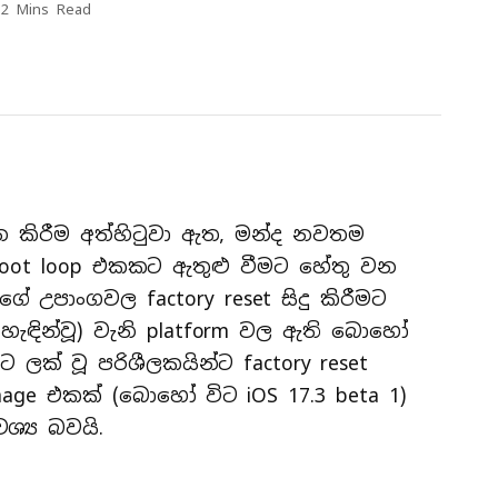
2 Mins Read
ලීන කිරීම අත්හිටුවා ඇත, මන්ද නවතම
 boot loop එකකට ඇතුළු වීමට හේතු වන
ේ උපාංගවල factory reset සිදු කිරීමට
 හැඳින්වූ) වැනි platform වල ඇති බොහෝ
ලක් වූ පරිශීලකයින්ට factory reset
mage එකක් (බොහෝ විට iOS 17.3 beta 1)
ශ්‍ය බවයි.