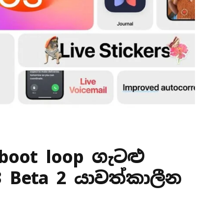
boot loop ගැටළු
3 Beta 2 යාවත්කාලීන