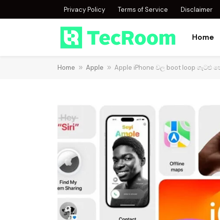
Privacy Policy
Terms of Service
Disclaimer
Home
Home
»
Apple
»
Apple iPhone වල boot loop ගැටළු හේත