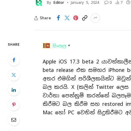
By
Editor
January 5, 2024
0
7
Share
SHARE
සිංහල
▼
Apple iOS 17.3 beta 2 යාවත්කා
beta release එක සමහර iPhone
අතර එමගින් පරිශීලකයින්ට ඔවුන්ග
බල කරයි. X (කලින් Twitter ලෙස
වාර්තා පෙන්නුම් කරන්නේ බලපෑමට 
කිරීමට බල කිරීම සහ restored i
Mac හෝ PC වෙතින් සිදුකිරීමට අව