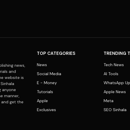
TOP CATEGORIES
TRENDING 
News
Tech News
lishing news,
rials and
Social Media
AI Tools
he website is
E - Money
WhatsApp Up
 Sinhala
ng anyone
Tutorials
Apple News
me manner,
Apple
Meta
 and get the
Exclusives
SEO Sinhala