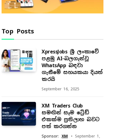
Top Posts
XpressJobs ශ්‍රී ලංකාවේ
පළමු AI-බලගැන්වූ
WhatsApp බඳවා
ගැනීමේ සහයකයා දියත්
කරයි
September 16, 2025
XM Traders Club
සමඟින් සෑම ට්‍රේඩ්
එකක්ම ප්‍රතිලාභ බවට
පත් කරගන්න
Sponsor:
XM
September 1,