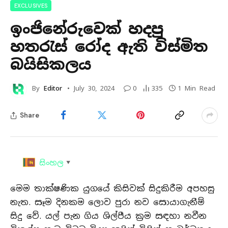
EXCLUSIVES
ඉංජිනේරුවෙක් හදපු
හතරැස් රෝද ඇති විස්මිත
බයිසිකලය
By
Editor
July 30, 2024
0
335
1 Min Read
Share
සිංහල
▼
මෙම තාක්ෂණික යුගයේ කිසිවක් සිදුකිරීම අපහසු
නැත. සෑම දිනකම ලොව පුරා නව සොයාගැනීම්
සිදු වේ. යල් පැන ගිය ශිල්පීය ක්‍රම සඳහා නවීන