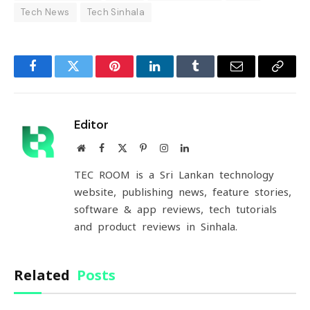
Tech News
Tech Sinhala
Facebook
Twitter
Pinterest
LinkedIn
Tumblr
Email
Copy
Link
Editor
Website
Facebook
X
Pinterest
Instagram
LinkedIn
(Twitter)
TEC ROOM is a Sri Lankan technology
website, publishing news, feature stories,
software & app reviews, tech tutorials
and product reviews in Sinhala.
Related
Posts