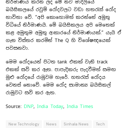
නිර්මාණය කරන ලද මේ නව මාදිලියේ
බයිසිකලයේ රවුම් රෝදවලට වඩා හතරැස් රෝද
භාවිතා වේ. “අපි කොහොමත් කරන්නේ අමුතු
විධියේ නිර්මාණයි. මේ බයිසිකලය අපි මෙතෙක්
කළ අමුතුම අමුතු ආකාරයේ නිර්මාණයක්.” යැයි ඒ
ගැන විස්තර කරමින් The Q හි විශේෂඥයෙක්
පවසනවා.
මෙම රෝදයෙන් පිටත tank එකක් වැනි track
එකක් සවි කර ඇත. පාපැදිකරු පැදවීමත් සමඟ
මුළු රෝදයේ රාමුවම හැරේ. හතරැස් රෝදය
වෙනස් නොවේ. මෙම රෝද සාමාන්‍ය බයිසිකල්
රාමුවට සවි කර ඇත.
Source:
DNP
,
India Today
,
India Times
New Technology
News
Sinhala News
Tech