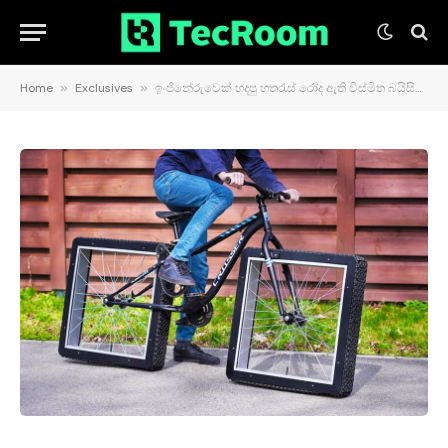
Home
»
Exclusives
»
ඉංජිනේරුවෙක් හදපු හතරැස් රෝද ඇති විස්මිත බයිසිකලය