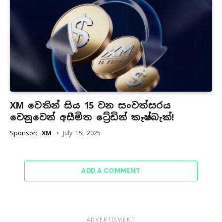
XM වෙතින් සිය 15 වන සංවත්සරය
වෙනුවෙන් අසීමිත ට්‍රේඩින් කෑෂ්බැක්!
Sponsor:
XM
July 15, 2025
ADD A COMMENT
ADVERTISMENT