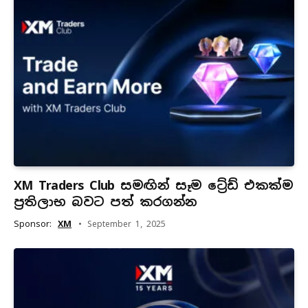
XM Traders Club සමඟින් සෑම ට්‍රේඩ් එකක්ම
ප්‍රතිලාභ බවට පත් කරගන්න
Sponsor:
XM
September 1, 2025