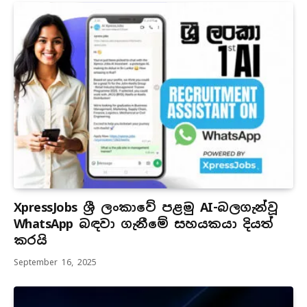
XpressJobs ශ්‍රී ලංකාවේ පළමු AI-බලගැන්වූ
WhatsApp බඳවා ගැනීමේ සහයකයා දියත්
කරයි
September 16, 2025