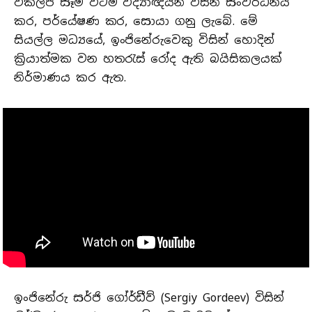
විකල්ප සෑම විටම විද්‍යාඥයින් විසින් සංවර්ධනය
කර, පර්යේෂණ කර, සොයා ගනු ලැබේ. මේ
සියල්ල මධ්‍යයේ, ඉංජිනේරුවෙකු විසින් හොදින්
ක්‍රියාත්මක වන හතරැස් රෝද ඇති බයිසිකලයක්
නිර්මාණය කර ඇත.
ඉංජිනේරු සර්ජි ගෝර්ඩීව් (Sergiy Gordeev) විසින්