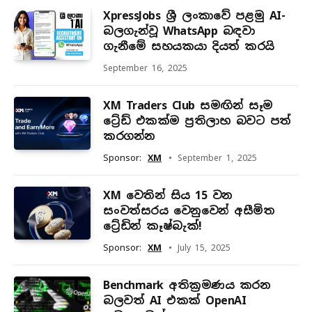
XpressJobs ශ්‍රී ලංකාවේ පළමු AI-
බලගැන්වූ WhatsApp බඳවා
ගැනීමේ සහයකයා දියත් කරයි
September 16, 2025
XM Traders Club සමඟින් සෑම
ට්‍රේඩ් එකක්ම ප්‍රතිලාභ බවට පත්
කරගන්න
Sponsor:
XM
September 1, 2025
XM වෙතින් සිය 15 වන
සංවත්සරය වෙනුවෙන් අසීමිත
ට්‍රේඩින් කෑෂ්බැක්!
Sponsor:
XM
July 15, 2025
Benchmark අතික්‍රමණය කරන
බලවත් AI එකක් OpenAI