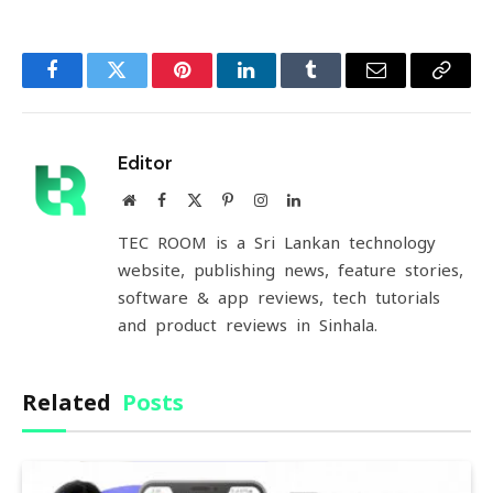
Facebook
Twitter
Pinterest
LinkedIn
Tumblr
Email
Copy
Link
Editor
Website
Facebook
X
Pinterest
Instagram
LinkedIn
(Twitter)
TEC ROOM is a Sri Lankan technology
website, publishing news, feature stories,
software & app reviews, tech tutorials
and product reviews in Sinhala.
Related
Posts