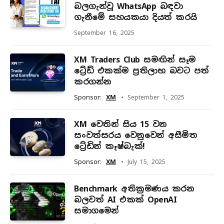
බලගැන්වූ WhatsApp බඳවා
ගැනීමේ සහයකයා දියත් කරයි
September 16, 2025
XM Traders Club සමඟින් සෑම
ට්‍රේඩ් එකක්ම ප්‍රතිලාභ බවට පත්
කරගන්න
Sponsor:
XM
September 1, 2025
XM වෙතින් සිය 15 වන
සංවත්සරය වෙනුවෙන් අසීමිත
ට්‍රේඩින් කෑෂ්බැක්!
Sponsor:
XM
July 15, 2025
Benchmark අතික්‍රමණය කරන
බලවත් AI එකක් OpenAI
සමාගමෙන්