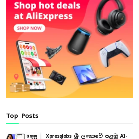
Top Posts
XpressJobs ශ්‍රී ලංකාවේ පළමු AI-