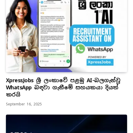
XpressJobs ශ්‍රී ලංකාවේ පළමු AI-බලගැන්වූ
WhatsApp බඳවා ගැනීමේ සහයකයා දියත්
කරයි
September 16, 2025