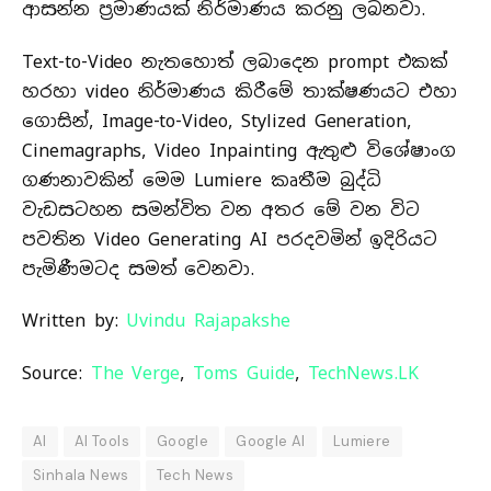
ආසන්න ප්‍රමාණයක් නිර්මාණය කරනු ලබනවා.
Text-to-Video නැතහොත් ලබාදෙන prompt එකක්
හරහා video ​නිර්මාණය කිරීමේ තාක්ෂණයට එහා
ගොසින්, Image-to-Video, Stylized Generation,
Cinemagraphs, Video Inpainting ඇතුළු විශේෂාංග
ගණනාවකින් මෙම Lumiere කෘතීම බුද්ධි
වැඩසටහන සමන්විත වන අතර මේ වන විට
පවතින Video Generating AI පරදවමින් ඉදිරියට
පැමිණීමටද සමත් වෙනවා.
Written by:
Uvindu Rajapakshe
Source:
The Verge
,
Toms Guide
,
TechNews.LK
AI
AI Tools
Google
Google AI
Lumiere
Sinhala News
Tech News