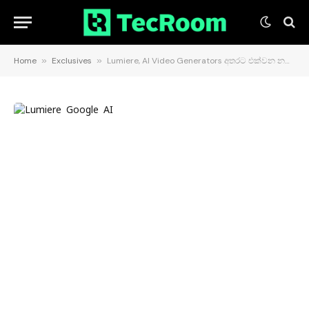
Home
»
Exclusives
»
Lumiere, AI Video Generators අතරට එක්වන නවතම Google AI නිමැවු​ම