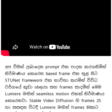
අප විසින් ලබාදෙන prompt එක පාදක කරගනිමින්
නිර්මාණය කෙරෙන based frame එක තු​ළ සිට
STUNet framework එක භාවිතා කරමි​න් විවිධ
වර්ගයේ කුඩා obejcts සහ frames සාදමි​න් මෙම
Lumiere මඟින් seamless motion එකක් නිර්මාණය
කෙරෙනවා. Stable Video Diffusion හි frames 25
හා සසඳන විටදී Lumiere මඟින් frames 80කට