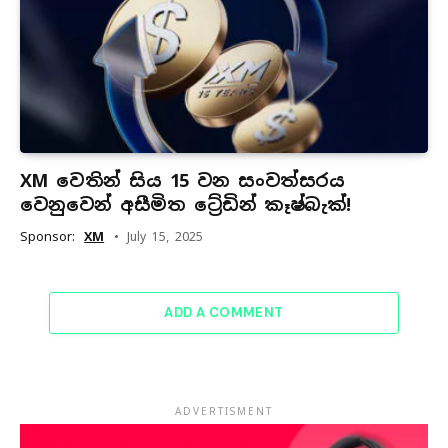
XM වෙතින් සිය 15 වන සංවත්සරය
වෙනුවෙන් අසීමිත ට්‍රේඩින් කෑෂ්බැක්!
Sponsor:
XM
July 15, 2025
ADD A COMMENT
ADVERTISMENT