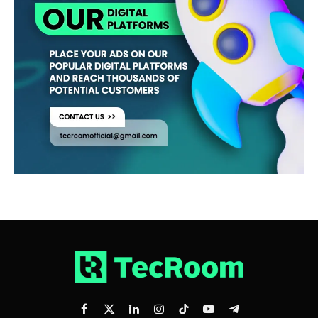
Facebook
X
LinkedIn
Instagram
TikTok
YouTube
Telegram