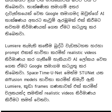
කතාබහට ළක් වන මාතෘකාවක් බවට පත් වී
තිබෙනවා. තාක්ෂණික සමාගම් අතර
දැවැන්තයෙක් වෙන Google සමාගමද ඔවුන්ගේ AI
තාක්ෂණය අතරට නැවුම් ඇරඹුමක් එක් කිරීමට
නවතම නිර්මාණය​ක් ගෙන ඒමට කටයුතු කර
තිබෙනවා.
Lumiere නැමැති කෘතීම බුද්ධි වැඩසටහන හරහා
prompt එකක් භාවිතා කරමින් realistic videos
නිර්මාණය කර ගැනීමේ හැකියාව AI ලෝකය වෙත
ගෙන ඒමට Google සමාග​ම කටයුතු කර
තිබෙනවා. Space-Time-U-Net මෙන්​ම STUNet යන
diffusion models භාවිතා කරමින් නිමැවී ඇති
Lumiere, කුඩා frames ගණනාවක් එක් කරමින්
චලනයන්ද සමඟින් realistic videos නිර්මාණය
කිරීමට සමත් වෙනවා.