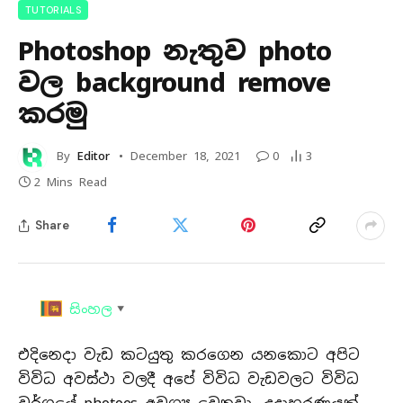
TUTORIALS
Photoshop නැතුව photo
වල background remove
කරමු
By
Editor
December 18, 2021
0
3
2 Mins Read
Share
සිංහල
▼
එදිනෙදා වැඩ කටයුතු කරගෙන යනකොට අපිට
විවිධ අවස්ථා වලදී අපේ විවිධ වැඩවලට විවිධ