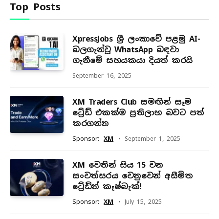
Top Posts
XpressJobs ශ්‍රී ලංකාවේ පළමු AI-
බලගැන්වූ WhatsApp බඳවා
ගැනීමේ සහයකයා දියත් කරයි
September 16, 2025
XM Traders Club සමඟින් සෑම
ට්‍රේඩ් එකක්ම ප්‍රතිලාභ බවට පත්
කරගන්න
Sponsor:
XM
September 1, 2025
XM වෙතින් සිය 15 වන
සංවත්සරය වෙනුවෙන් අසීමිත
ට්‍රේඩින් කෑෂ්බැක්!
Sponsor:
XM
July 15, 2025