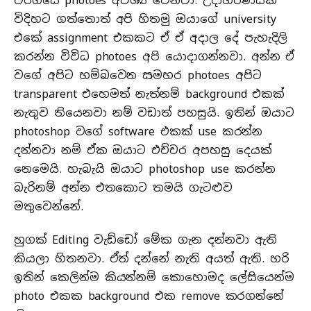
වර්ගයේ photoes අවශ්‍ය වෙනවා. උදාහරණයක්
විදිහට ගත්තොත් අපි හිතමු ඔයාගේ university
එකේ assignment එකකට ඒ ඒ අදාල දේ පැහැදිලි
කරන්න විවිධ photoes අපි යොදාගන්නවා. අන්න ඒ
වගේ අපිට හම්බවෙන සමහර photoes අපිට
transparent එහෙමත් නැත්නම් background එකක්
නැතුව තියෙනවා නම් වඩාත් පහසුයි. ඉතින් ඔයාට
photoshop වගේ software එකක් use කරන්න
දන්නවා නම් ඒක ඔයාට එච්චර අපහසු දෙයක්
නෙමෙයි. හැබැයි ඔයාට photoshop use කරන්න
බැරිනම් අන්න එතකොට තමයි ගැටළුව
මතුවෙන්නේ.
හුගක් Editing වැඩ්ඩෝ මේක ගැන දන්නවා ඇති
කියලා හිතනවා. ඒත් දන්නේ නැති අයත් ඇති. හරි
ඉතින් කෙලින්ම කියන්නම් කොහොමද ලේසියෙන්ම
photo එකක background එක remove කරගන්නේ