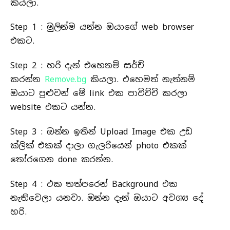
කියලා.
Step 1 : මුලින්ම යන්න ඔයාගේ web browser
එකට.
Step 2 : හරි දැන් එහෙනම් සර්ච්
කරන්න
Remove.bg
කියලා. එහෙමත් නැත්නම්
ඔයාට පුළුවන් මේ link එක පාවිච්චි කරලා
website එකට යන්න.
Step 3 : ඔන්න ඉතින් Upload Image එක උඩ
ක්ලික් එකක් දාලා ගැලරියෙන් photo එකක්
තෝරගෙන done කරන්න.
Step 4 : එක තත්පරෙන් Background එක
නැතිවෙලා යනවා. ඔන්න දැන් ඔයාට අවශ්‍ය දේ
හරි.