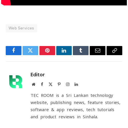
Web Services
Facebook
Twitter
Pinterest
LinkedIn
Tumblr
Email
Copy
Link
Editor
Website
Facebook
X
Pinterest
Instagram
LinkedIn
(Twitter)
TEC ROOM is a Sri Lankan technology
website, publishing news, feature stories,
software & app reviews, tech tutorials
and product reviews in Sinhala.