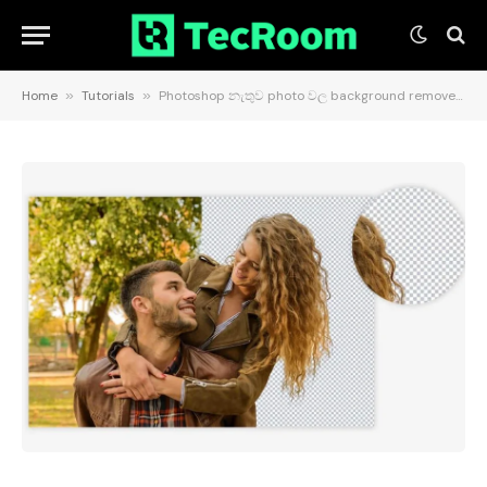
Home
»
Tutorials
»
Photoshop නැතුව photo වල background remove කරමු