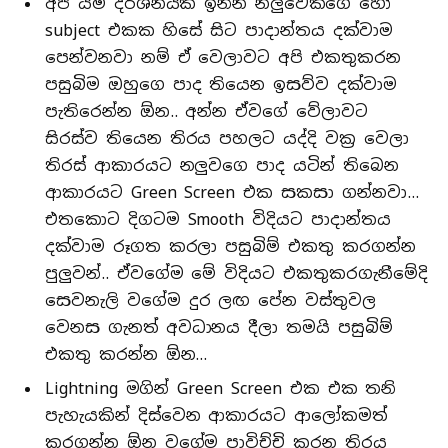
අපි යම් දර්ශනයක ඉන්න නලුවෙක්ගෙ හෝ
subject එකක හිසේ සිට පාදාන්තය දක්වාම
පෙන්වනවා නම් ඒ වෙලාවට අපි එකතුකරන
පසුබිම ඔහුගෙ පාද තියෙන ඉසව්ව දක්වාම
පැතිරෙන්න ඕන.. අන්න ඒවගේ වේලාවට
සිරස්ව තියෙන තිරය පහලට යද්දි වක්‍ර වෙලා
තිරස් ආකාරයට නලුවගෙ පාද යටින් තිබෙන
ආකාරයට Green Screen එක සකසා ගන්නවා…
එතකොට දිගටම Smooth විදියට පාදාන්තය
දක්වාම රූගත කරලා පසුබිම් එකතු කරගන්න
පුලුවන්.. ඒවගේම මේ විදියට එකතුකරගැනීමේදි
සෙවනැලි වගේම දුර ලඟ පේන වස්තුවල
වෙනස ගැනත් අවධානය දීලා තමයි පසුබිම්
එකතු කරන්න ඕන…
Lightning මගින් Green Screen එක එක තනි
පැහැයකින් දිස්වෙන ආකාරයට ආලෝකමත්
කරගන්න ඕන වගේම පාවිච්චි කරන තිරය