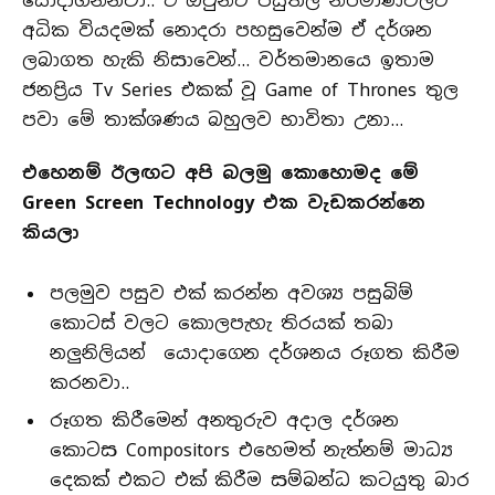
යොදාගන්නවා.. ඒ ඔවුන්ට පසුතල නිර්මාණවලට
අධික වියදමක් නොදරා පහසුවෙන්ම ඒ දර්ශන
ලබාගත හැකි නිසාවෙන්… වර්තමානයෙ ඉතාම
ජනප්‍රිය Tv Series එකක් වූ Game of Thrones තුල
පවා මේ තාක්ශණය බහුලව භාවිතා උනා…
එහෙනම් ඊලඟට අපි බලමු කොහොමද මේ
Green Screen Technology එක වැඩකරන්නෙ
කියලා
පලමුව පසුව එක් කරන්න අවශ්‍ය පසුබිම්
කොටස් වලට කොලපැහැ තිරයක් තබා
නලුනිලියන් යොදාගෙන දර්ශනය රූගත කිරීම
කරනවා..
රූගත කිරීමෙන් අනතුරුව අදාල දර්ශන
කොටස Compositors එහෙමත් නැත්නම් මාධ්‍ය
දෙකක් එකට එක් කිරීම සම්බන්ධ කටයුතු බාර