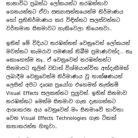
නානාවිධ ප්‍රබන්ධ ලෝකයන්ට නරඹන්නාව
ගෙනයන්නට ඒවා සත්‍යාසන්නයෙන්ම නිර්මාණය
හෝ ප්‍රතිනිර්මාණය කර විඳින්නට සලස්වන්නට
වර්තමාන සිනමාවට හැකිවෙලා තියෙනවා..
ඉතින් මේ විදියට නරඹන්නන් වෙනුවෙන් ලෝකයන්
මවන්නට කැමරාව පමණක් තිබීම ප්‍රමාණවත්ද… නෑ
කොහෙත්ම නෑ.. ඒ වෙනුවෙන් නරඹන්නන්ට
සිනමාපට තුලින් වඩාත් විශ්මයාන්විත අත්දැකීමක්
ලබාදීම වෙනුවෙන්ම නිර්මාණය වූ තාක්ෂණයන්
ලෙසින් අපිට දෘශ්‍ය ප්‍රයෝග එහෙමත් නැත්නම්
Visual Effects සලකන්නට පුලුවන්. ඉතින් සිනමාව
නරඹන්නට මෙන්ම සිනමාව ගැන දැනගන්නට
ආශාකරන අය වෙනුවෙන් මං සිනමාවේ භාවිතා
වෙන Visual Effects Technologies ගැන ටිකක්
කතාකරන්න හිතුවා..