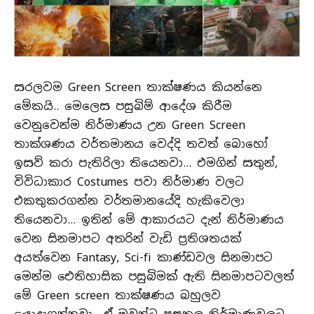
සරලවම Green Screen තාක්ෂණය කියන්නෙ
මේකයි.. මෙලෙස පසුබිම් ආදේශ කිරීම
වෙනුවෙන්ම නිර්මාණය උන Green Screen
තාක්ශණය වර්තමානය වෙද්දි තවත් බොහෝ
ඉසව් කරා පැතිරිලා තියෙනවා… එමගින් සතුන්,
විවිධාකාර Costumes පවා නිර්මාණ වලට
එකතුකරගන්න වර්තමානයේදි හැකිවෙලා
තියෙනවා… ඉතින් මේ ආකාරයට දැන් නිර්මාණය
වෙන සිනමාපට අතරින් වැඩි ප්‍රතිශතයක්
අයත්වෙන Fantasy, Sci-fi කාණ්ඩවල සිනමාපට
මෙන්ම ඓතිහාසික පසුබිමක් ඇති සිනමාපටවලත්
මේ Green screen තාක්ෂණය බහුලව