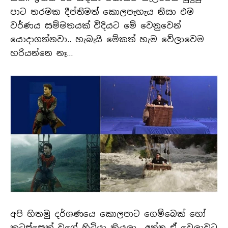
පාට තරමක දීප්තිමත් කොලපැහැය නිසා එම
වර්ණය සම්මතයක් විදියට මේ වෙනුවෙන්
යොදාගන්නවා.. හැබැයි මේකත් හැම වේලාවෙම
හරියන්නෙ නෑ…
අපි හිතමු දර්ශණයෙ කොලපාට ගෙම්බෙක් හෝ
කටුස්සෙක් වගේ හිටියා කියලා.. අන්න ඒ වෙලාවට