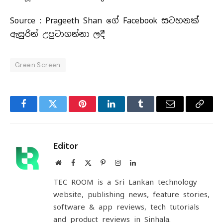
Source : Prageeth Shan ගේ Facebook සටහනක්
ඇසුරින් උපුටාගන්නා ලදී
Green Screen
Facebook
Twitter
Pinterest
LinkedIn
Tumblr
Email
Copy
Link
Editor
Website
Facebook
X
Pinterest
Instagram
LinkedIn
(Twitter)
TEC ROOM is a Sri Lankan technology
website, publishing news, feature stories,
software & app reviews, tech tutorials
and product reviews in Sinhala.