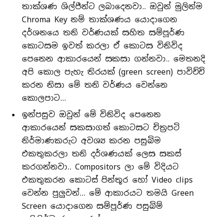
තාක්ශණ ශිල්පීන්ට ලබාදෙනවා.. ඔවුන් මුලින්ම
Chroma Key නම් තාක්ශණය යොදාගෙන
දර්ශනයෙ තනි වර්ණයක් සහිත සම්පූර්ණ
කොටසම ඉවත් කරලා ඒ කොටස විනිවිද
පෙනෙන ආකාරයෙන් සකසා ගන්නවා.. මෙතනදි
අපි කොල පැහැ තිරයක් (green screen) පාවිච්චි
කරන නිසා මේ තනි වර්ණය වෙන්නෙ
කොලපාට…
ඉන්පසුව ඔවුන් මේ විනිවිද පෙනෙන
ආකාරයෙන් සකසාගත් කොටසට චිත්‍රපටි
නිර්මාණකරුට අවශ්‍ය කරන පසුබිම
එකතුකරලා තනි දර්ශණයක් ලෙස සකස්
කරගන්නවා.. Compositors ලා මේ විදියට
එකතුකරන කොටස් පින්තූර හෝ Video clips
වෙන්න පුලුවන්… මේ ආකාරයට තමයි Green
Screen යොදාගෙන සම්පූර්ණ පසුබිම්