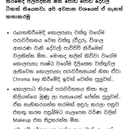
කිරීමේදි පිලිපදින්න ඕන පොඩි පොඩි දේවල්
ටිකක් තියෙනවා. අපි අවසාන වශයෙන් ඒ ගැනත්
කතාකරමු
රූගතකිරීමෙදි කොලපැහැ වස්තු වගේම
පරාවර්තනය වෙන වස්තු (වීදුරු, විශාල
ආභරණ වැනි දේවල්) පාවිච්චි කිරීමෙන්
වලකින්න ඕන.. මොකද කලින් කිව්වා වගේම
කොලපැහැ පෘෂ්ඨ වගේම දිලිසෙන වස්තුවල
ඇතිවෙන කොලපැහැ පරාවර්තනයන් නිසා ඒවා
Chroma key කිරීමේදි ඉවත් වෙන්න පුලුවන්..
කොලපාට තිරයේ පරාවර්තනය නිසා නලු
නිලියන්ගෙ මූණු ලා පැහැයෙන් පේන්න පුලුවන්..
ඒක නැතිකරගන්න තරමක් අඳුරු කරලා පසුව
එකතු කරන පසුබිමට ගැලපෙන වර්ණ වලින්
Makeup එක සිදුකරන්න ඕන.