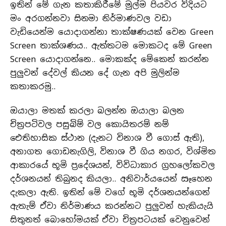
ඉතින් මේ ගැන කතාකිරීමේ මුල්ම පියවර විදියට
මං අරගන්නවා සිනමා නිර්මාණවල වඩා
වැඩියෙන්ම යොදාගන්නා තාක්ෂණයක් වෙන Green
Screen තාක්ශණය.. ඇත්තටම මොකටද මේ Green
Screen යොදාගන්නෙ.. මොකක්ද මේකෙන් කරන්න
පුලුවන් දේවල් කියන දේ ගැන අපි මුලින්ම
කතාකරමු..
ඔයාලා මතක් කරලා බලන්න ඔයාලා බලන
චිත්‍රපටිවල පසුබිම් වල කොයිතරම් නම්
ඓතිහාසික ස්ථාන (දැනට විනාශ වී ගොස් ඇති),
අනාගත ගොඩනැගිලි, විනාශ වී ගිය නගර, විශ්මිත
ආකාරයේ භූමි ප්‍රදේශයන්, විවිධාකාර ග්‍රහලෝකවල
දර්ශනයන් තිබුනද කියලා.. අනිවාර්යයෙන් සෑහෙන
දැකලා ඇති. ඉතින් මේ වගේ භූමි දර්ශනයන්ගෙන්
ඇතැම් ඒවා නිර්මාණය කරන්නට පුලුවන් හැකියැයි
සිතුනත් බොහෝමයක් ඒවා චිත්‍රපටයක් වෙනුවෙන්