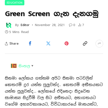
EDUCATION
Green Screen ගැන දැනගමු
By
Editor
November 28, 2021
0
7
5 Mins Read
Share
සිංහල
▼
සිනමා ලෝකය ගත්තම අපිට සිනමා පටවලින්
කෙතරම් දුර යන්න පුලුවන්ද.. කෙතරම් අතීතයකට
යන්න පුලුවන්ද… ලෝකයේ එදිනෙදා සිදුවෙන
සාමාන්‍ය සිදුවීම් වල සිට අතීතයට, අනාගතයට
වගේම අභ්‍යවකාශයට, විවිධාකාරයේ මානයන්ට,