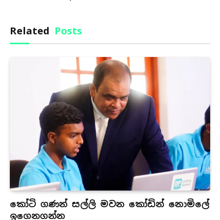
Related
Posts
කෝටි ගණන් සල්ලි මවන කෝඩින් නොමිලේ
ඉගෙනගන්න