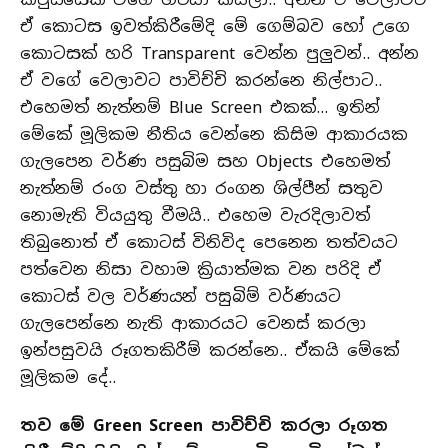
ඒ කොටස ඉවත්කිරීමේදි මේ ගෙම්බව හෝ උගෙ
කොටසක් හරි Transparent වෙන්න පුලුවන්.. අන්න
ඒ වගේ වෙලාවට පාවිච්චි කරන්නෙ නිල්පාට..
එහෙමත් නැත්නම් Blue Screen එකක්… ඉතින්
මේකේ මූලිකම නීතිය වෙන්නෙ කිසිම ආකාරයක
ගැලපෙන වර්ණ පසුබිම සහ Objects එහෙමත්
නැත්නම් රංග වස්තු හා රංගන ශිල්පීන් සතුව
නොමැති වියයුතු වීමයි.. එහෙම වැරදිලාවත්
තිබුනොත් ඒ කොටස් විනිවිද පෙනෙන තත්වයට
පත්වෙන නිසා වහාම ක්‍රියාත්මක වන පරිදි ඒ
කොටස් වල වර්ණයන් පසුබිම් වර්ණයට
ගැලපෙන්නෙ නැති ආකාරයට වෙනස් කරලා
ඉන්පසුවයි රූගතකිරීම් කරන්නෙ.. ඒකයි මේකේ
මූලිකම දේ..
තව මේ Green Screen පාවිච්චි කරලා රූගත