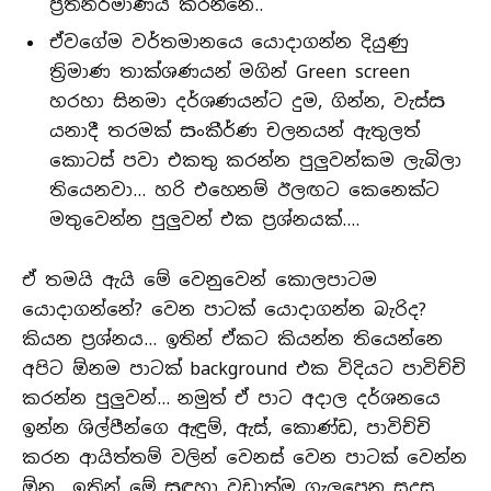
ප්‍රතිනිර්මාණය කරන්නෙ..
ඒවගේම වර්තමානයෙ යොදාගන්න දියුණු
ත්‍රිමාණ තාක්ශණයන් මගින් Green screen
හරහා සිනමා දර්ශණයන්ට දුම, ගින්න, වැස්ස
යනාදී තරමක් සංකීර්ණ චලනයන් ඇතුලත්
කොටස් පවා එකතු කරන්න පුලුවන්කම ලැබිලා
තියෙනවා… හරි එහෙනම් ඊලඟට කෙනෙක්ට
මතුවෙන්න පුලුවන් එක ප්‍රශ්නයක්….
ඒ තමයි ඇයි මේ වෙනුවෙන් කොලපාටම
යොදාගන්නේ? වෙන පාටක් යොදාගන්න බැරිද?
කියන ප්‍රශ්නය… ඉතින් ඒකට කියන්න තියෙන්නෙ
අපිට ඕනම පාටක් background එක විදියට පාවිච්චි
කරන්න පුලුවන්… නමුත් ඒ පාට අදාල දර්ශනයෙ
ඉන්න ශිල්පීන්ගෙ ඇඳුම්, ඇස්, කොණ්ඩ, පාවිච්චි
කරන ආයිත්තම් වලින් වෙනස් වෙන පාටක් වෙන්න
ඕන.. ඉතින් මේ සඳහා වඩාත්ම ගැලපෙන සුදුසු