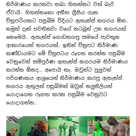
නිර්මාණය කරනවා තබා හිතන්නට වත් බැරි
ඒවායි.. හිතන්නකො අතීත ග්‍රීසිය ගැන
චිත්‍රපටියකට පසුබිම විදියට ඇතැන්ස් නගරය ඕන..
නමුත් දැන් පවතිනවා වගේ නටබුන් උන නගරයක්
නෙමෙයි.. ඇතැන්ස් ගොඩනගපු සමයේ පැවතුන
ආකාරයෙන් නගරයක්.. ඉතින් චිත්‍රපට නිර්මාණ
කණ්ඩායමට මේ චිත්‍රපටය රූගත කරන්න පසුබිම
වෙනුවෙන් සම්පූර්ණ ඇතැන්ස් නගරයම නිර්මාණය
කරන්න ඕනද… අපොයි නෑ.. ඔවුන්ට පුලුවන්
පරිගණකය ආශ්‍රයෙන් නිර්මාණය කරපු ඇතැන්ස්
නගරය ඇතුලත් පසුබිමක් ඔවුන් නලුනිලියන්
යොදාගෙන රූගත කරන පසුබිම වෙනුවට
යොදාගන්න..