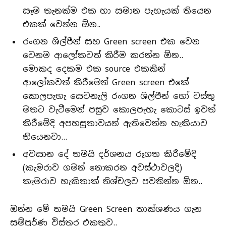
සෑම තැනක්ම එක හා සමාන පැහැයක් තියෙන
එකක් වෙන්න ඕන..
රංගන ශිල්පීන් සහ Green screen එක වෙන
වෙනම ආලෝකවත් කිරීම කරන්න ඕන..
මොකද දෙකම එක source එකකින්
ආලෝකවත් කිරීමෙන් Green screen එකේ
කොලපැහැ සෙවනැලි රංගන ශිල්පීන් හෝ වස්තු
මතට වැටීමෙන් පසුව කොලපැහැ කොටස් ඉවත්
කිරීමේදි අපහසුතාවයන් ඇතිවෙන්න හැකියාව
තියෙනවා…
අවසාන දේ තමයි දර්ශනය රූගත කිරීමේදි
(කැමරාව ගමන් නොකරන අවස්ථාවලදි)
කැමරාව හැකිතාක් නිශ්චලව පවතින්න ඕන..
ඔන්න මේ තමයි Green Screen තාක්‍ශණය ගැන
සම්පූර්ණ විස්තර එකතුව..