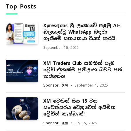
Top Posts
XpressJobs ශ්‍රී ලංකාවේ පළමු AI-
බලගැන්වූ WhatsApp බඳවා
ගැනීමේ සහයකයා දියත් කරයි
September 16, 2025
XM Traders Club සමඟින් සෑම
ට්‍රේඩ් එකක්ම ප්‍රතිලාභ බවට පත්
කරගන්න
Sponsor:
XM
September 1, 2025
XM වෙතින් සිය 15 වන
සංවත්සරය වෙනුවෙන් අසීමිත
ට්‍රේඩින් කෑෂ්බැක්!
Sponsor:
XM
July 15, 2025