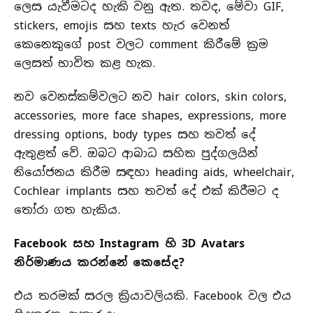
ලෙස යැවීමටද හැකි වනු ඇත. තවද, මේවා GIF,
stickers, emojis සහ texts හැර වෙනත්
කෙනෙකුගේ post වලට comment කිරීමේ ක්‍රම
ලෙසත් භාවිත කළ හැක.
නව වෙනස්කම්වලට නව hair colors, skin colors,
accessories, more face shapes, expressions, more
dressing options, body types සහ තවත් දේ
ඇතුළත් වේ. ඔබට ආබාධ සහිත පුද්ගලයින්
නියෝජනය කිරීම සඳහා heading aids, wheelchair,
Cochlear implants සහ තවත් දේ එක් කිරීමට ද
තෝරා ගත හැකිය.
Facebook සහ Instagram හි 3D Avatars
නිර්මාණය කරන්නේ කෙසේද?
එය තරමක් සරල ක්‍රියාවලියකි. Facebook වල එය