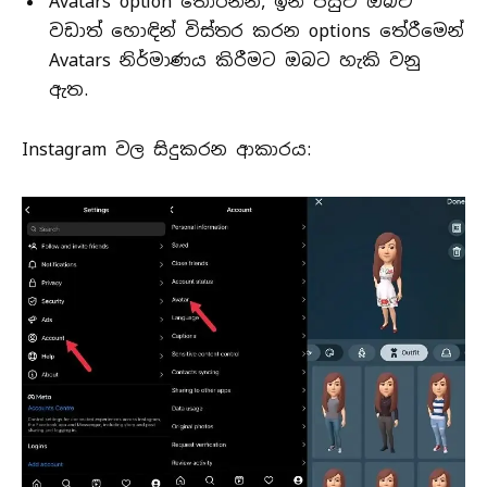
Avatars option තෝරන්න, ඉන් පසුව ඔබව
වඩාත් හොඳින් විස්තර කරන options තේරීමෙන්
Avatars නිර්මාණය කිරීමට ඔබට හැකි වනු
ඇත.
Instagram වල සිදුකරන ආකාරය: