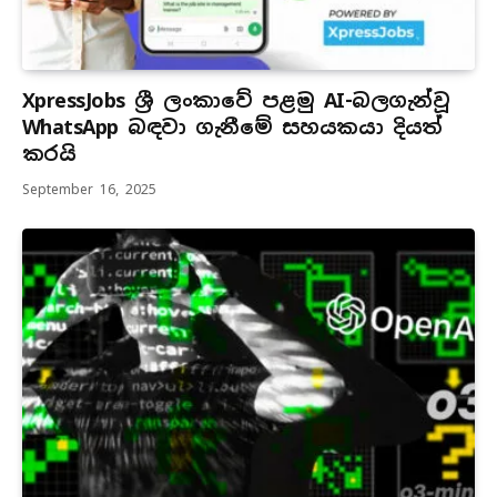
XpressJobs ශ්‍රී ලංකාවේ පළමු AI-බලගැන්වූ
WhatsApp බඳවා ගැනීමේ සහයකයා දියත්
කරයි
September 16, 2025