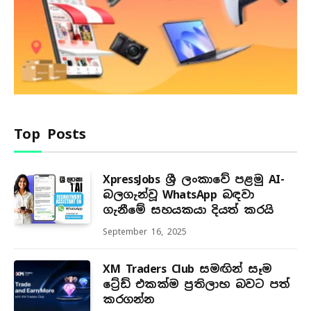
Top Posts
XpressJobs ශ්‍රී ලංකාවේ පළමු AI-
බලගැන්වූ WhatsApp බඳවා
ගැනීමේ සහයකයා දියත් කරයි
September 16, 2025
XM Traders Club සමඟින් සෑම
ට්‍රේඩ් එකක්ම ප්‍රතිලාභ බවට පත්
කරගන්න