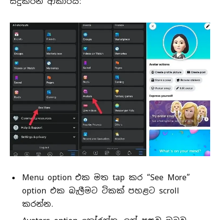
සිදුකරන ආකාරය:
Menu option එක මත tap කර “See More”
option එක බැලීමට ටිකක් පහළට scroll
කරන්න.