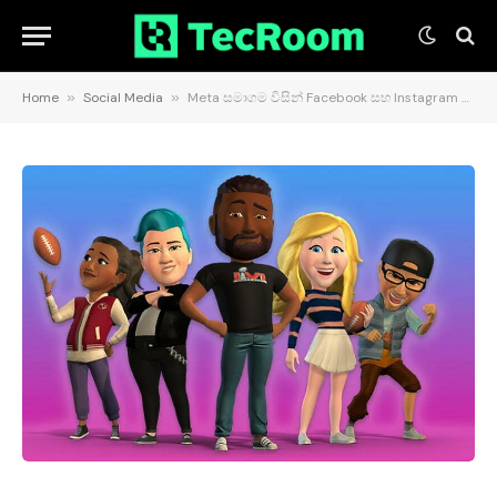
Home
»
Social Media
»
Meta සමාගම විසින් Facebook සහ Instagram සඳහා 3D Avatars හඳුන්වා දෙයි