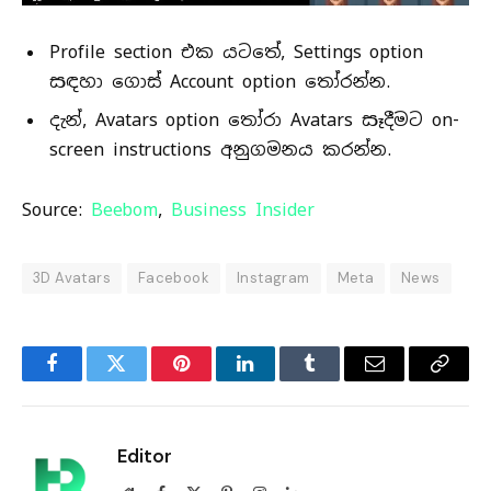
Profile section එක යටතේ, Settings option
සඳහා ගොස් Account option තෝරන්න.
දැන්, Avatars option තෝරා Avatars සෑදීමට on-
screen instructions අනුගමනය කරන්න.
Source:
Beebom
,
Business Insider
3D Avatars
Facebook
Instagram
Meta
News
Facebook
Twitter
Pinterest
LinkedIn
Tumblr
Email
Copy
Link
Editor