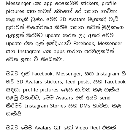
Messenger යන app දෙකෙහිම stickers, profile
pictures සහ තවත් බොහෝ දේ සඳහා භාවිතා
කළ හැකි වුණා. මෙම 3D Avatars මෑතකදී වැඩි
ප්‍රජාවන් නියෝජනය කිරීම සඳහා තවත් මූලිකාංග
ඇතුළත් කිරීමට update කරන ලද අතර මෙම
update එක දැන් ඉන්දියාවේ Facebook, Messenger
සහ Instagram යන apps හරහා පරිශීලකයින්
වෙත ළඟා වී තිබෙනවා.
ඔබට දැන් Facebook, Messenger, සහ Instagram හි
නව 3D Avatars stickers, feed posts, සහ Facebook
සඳහා profile pictures ලෙස භාවිත කළ හැකිය.
පළමු වතාවට, මෙම Avatars අන් අයට send
කිරීමට Instagram Stories සහ DMs භාවිතා කළ
හැකියි.
ඔබට මෙම Avatars GIF හෝ Video Reel එකක්