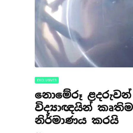
EXCLUSIVES
නොමේරූ ළදරුවන්
විද්‍යාඥයින් කෘත
නිර්මාණය කරයි