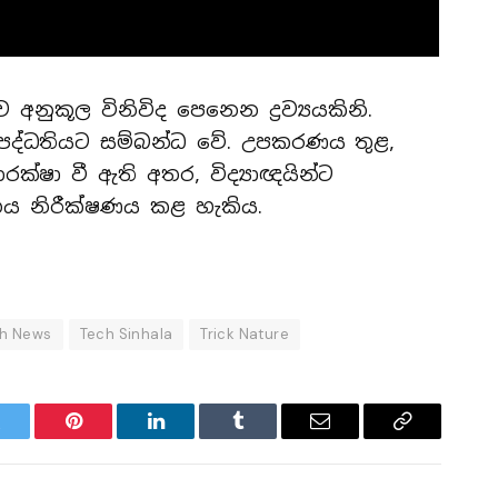
නුකූල විනිවිද පෙනෙන ද්‍රව්‍යයකිනි.
ද්ධතියට සම්බන්ධ වේ. උපකරණය තුළ,
්ෂා වී ඇති අතර, විද්‍යාඥයින්ට
ධනය නිරීක්ෂණය කළ හැකිය.
h News
Tech Sinhala
Trick Nature
witter
Pinterest
LinkedIn
Tumblr
Email
Copy
Link