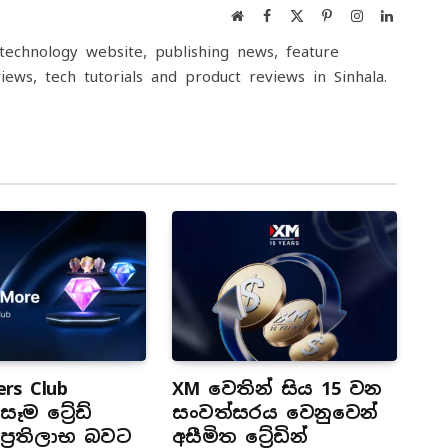
Website
Facebook
X
Pinterest
Instagram
LinkedIn
(Twitter)
echnology website, publishing news, feature
iews, tech tutorials and product reviews in Sinhala.
rs Club
XM වෙතින් සිය 15 වන
ෑම ට්‍රේඩ්
සංවත්සරය වෙනුවෙන්
්‍රතිලාභ බවට
අසීමිත ට්‍රේඩින්