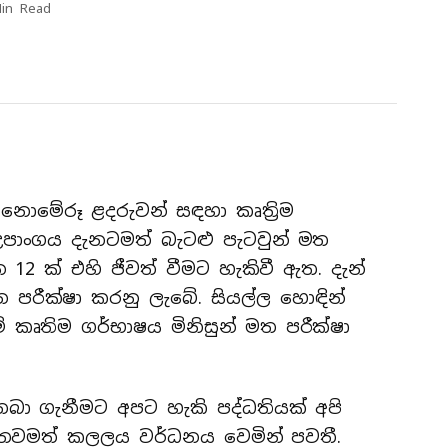
in Read
ක් නොමේරූ ළදරුවන් සඳහා කෘත්‍රිම
පාංගය දැනටමත් බැටළු පැටවුන් මත
 12 ක් එහි ජීවත් වීමට හැකිවී ඇත. දැන්
පරීක්ෂා කරනු ලැබේ. සියල්ල හොඳින්
ේ කෘතිම ගර්භාෂය මිනිසුන් මත පරීක්ෂා
ා ගැනීමට අපට හැකි පද්ධතියක් අපි
් තවමත් කලලය වර්ධනය වෙමින් පවතී.