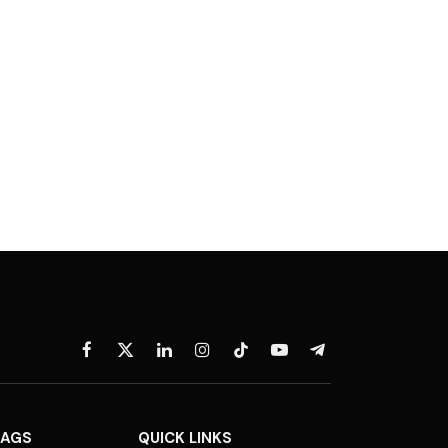
Facebook
X
LinkedIn
Instagram
TikTok
YouTube
Telegram
(Twitter)
TAGS
QUICK LINKS