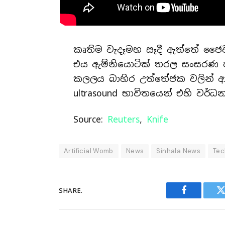
කෘතිම වැදෑමහ සෑදී ඇත්තේ ජෛව අ
එය ඇම්නියොටික් තරල සංසරණ ප
කලලය බාහිර උත්තේජක වලින් ආරක
ultrasound භාවිතයෙන් එහි වර්
Source:
Reuters
,
Knife
Artificial Womb
News
Sinhala News
Tec
SHARE.
Facebook
T