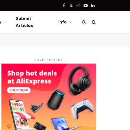
Facebook
X
Instagram
YouTube
LinkedIn
(Twitter)
Submit
n
Info
Articles
ADVERTISMENT