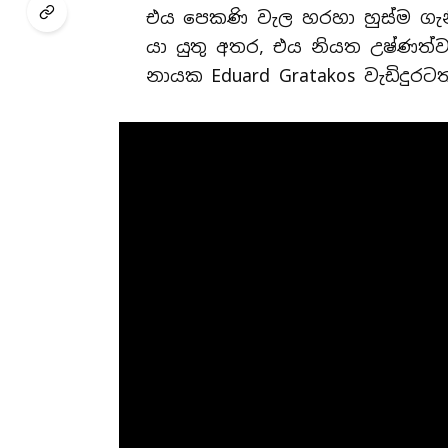
එය පෙකණි වැල හරහා හුස්ම ග
යා යුතු අතර, එය නියත උෂ්ණත්වයකද
නායක Eduard Gratakos වැඩිදුරටත