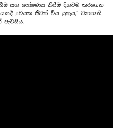
ැනීම සහ පෝෂණය කිරීම දිගටම කරගෙන
ී ද්‍රවයක ජීවත් විය යුතුය,” ව්‍යාපෘති
් පැවසීය.