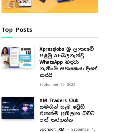
Top Posts
XpressJobs ශ්‍රී ලංකාවේ
පළමු AI-බලගැන්වූ
WhatsApp බඳවා
ගැනීමේ සහයකයා දියත්
කරයි
September 16, 2025
XM Traders Club
සමඟින් සෑම ට්‍රේඩ්
එකක්ම ප්‍රතිලාභ බවට
පත් කරගන්න
Sponsor:
XM
September 1,