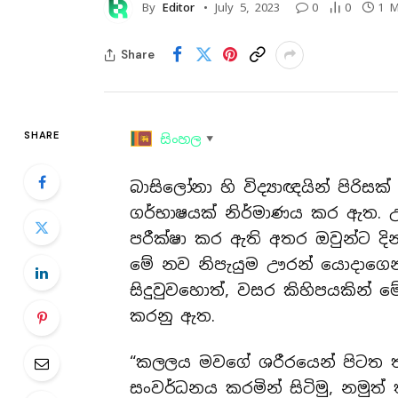
By
Editor
July 5, 2023
0
0
1 M
Share
SHARE
සිංහල
▼
බාසිලෝනා හි විද්‍යාඥයින් පිරිස
ගර්භාෂයක් නිර්මාණය කර ඇත. උ
පරීක්ෂා කර ඇති අතර ඔවුන්ට දින
මේ නව නිපැයුම ඌරන් යොදාගෙන 
සිදුවුවහොත්, වසර කිහිපයකින් ම
කරනු ඇත.
“කලලය මවගේ ශරීරයෙන් පිටත තබ
සංවර්ධනය කරමින් සිටිමු, නමුත