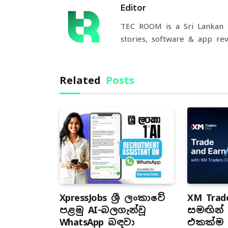
Editor
TEC ROOM is a Sri Lankan t
stories, software & app rev
Related
Posts
XpressJobs ශ්‍රී ලංකාවේ
XM Trade
පළමු AI-බලගැන්වූ
සමඟින් ස
WhatsApp බඳවා
එකක්ම ප