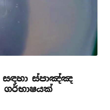
 සඳහා ස්පාඤ්ඤ
ිම ගර්භාෂයක්