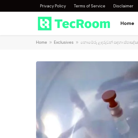
Privacy Policy
Terms of Service
Disclaimer
Home
Home
»
Exclusives
»
නොමේරූ ළදරුවන් සඳහා ස්පාඤ්ඤ ව