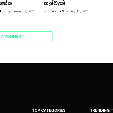
ගන්න
කෑෂ්බැක්!
M
Sponsor:
XM
September 1, 2025
July 15, 2025
D A COMMENT
TOP CATEGORIES
TRENDING 