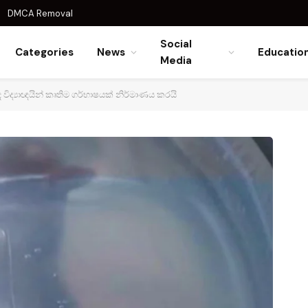
DMCA Removal
Social
Categories
News
Educatio
Media
ිද්‍යාඥයින් කෘතිම ගර්භාෂයක් නිර්මාණය කරයි