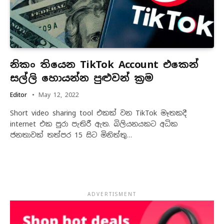
නිකං තියෙන TikTok Account එකෙන්
සල්ලි හොයන්න පුළුවන් ක්‍රම
Editor
May 12, 2022
Short video sharing tool එකක් වන TikTok මෑතකදී
internet එක පුරා පැතිරී ඇත. බිලියනයකට අධික
ජනතාවක් තත්පර 15 සිට මිනිත්තු…
ADVERTISMENT