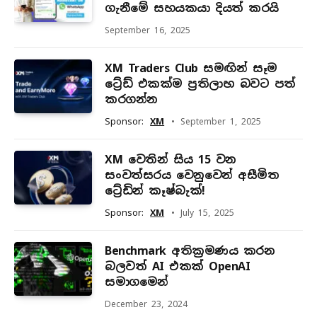
ගැනීමේ සහයකයා දියත් කරයි
September 16, 2025
XM Traders Club සමඟින් සෑම
ට්‍රේඩ් එකක්ම ප්‍රතිලාභ බවට පත්
කරගන්න
Sponsor:
XM
September 1, 2025
XM වෙතින් සිය 15 වන
සංවත්සරය වෙනුවෙන් අසීමිත
ට්‍රේඩින් කෑෂ්බැක්!
Sponsor:
XM
July 15, 2025
Benchmark අතික්‍රමණය කරන
බලවත් AI එකක් OpenAI
සමාගමෙන්
December 23, 2024