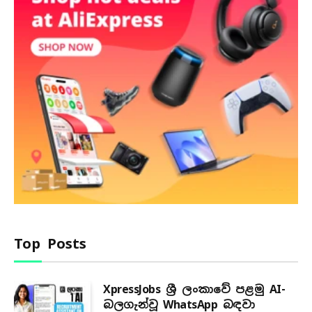
Top Posts
XpressJobs ශ්‍රී ලංකාවේ පළමු AI-
බලගැන්වූ WhatsApp බඳවා