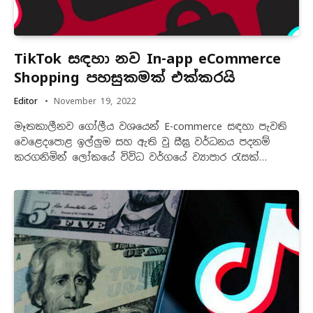
TikTok සඳහා නව In-app eCommerce
Shopping පහසුකමක් එක්කරයි
Editor
November 19, 2022
මෑතකාලීනව ගෝලීය වශයෙන් E-commerce සඳහා පැවති
වෙළෙදපොළ ඉල්ලුම සහ ඇති වු සීඝ්‍ර වර්ධනය පදනම්
කරගනිමින් ලෝකයේ විවිධ වර්ගයේ ව්‍යාපාර රැසක්…