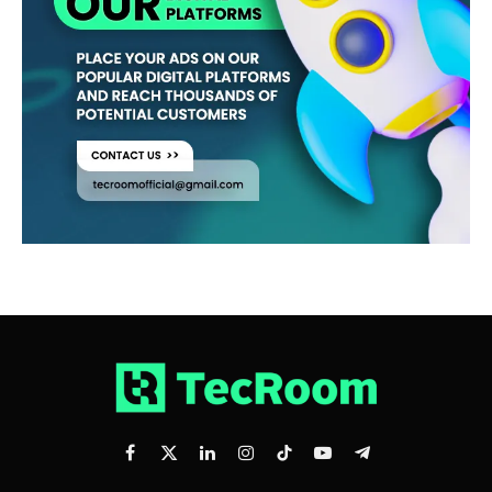
Facebook
X
LinkedIn
Instagram
TikTok
YouTube
Telegram
(Twitter)