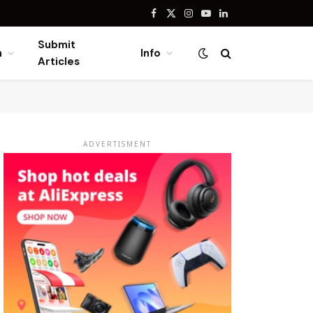
Facebook
X
Instagram
YouTube
LinkedIn
(Twitter)
Submit
n
Info
Articles
ADVERTISMENT