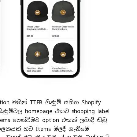
ion මගින් TTFB ගිණුම් සහිත Shopify
ිණුම්වල homepage එකට shopping label
ms පෙන්වීමට option එකක් ලබාදී තිබු
ීලකයන් හට Items මිලදී ගැනිමේ