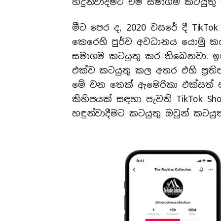
හදුන්වාදීමට එම සමාගම කටයුතු
මීට පෙර ද, 2020 වසරේ දී TikT
කෙරෙහි පුර්ව අවධානය යොමු කරම
සමාගම කටයුතු කර තිබෙනවා. ඉන්
එක්ව කටයුතු කල අතර එහි ප්‍රත
මේ වන තෙක් ඇමෙරිකා එක්සත් 
කිහිපයක් සඳහා පැවති TikTok S
හඳුන්වාදීමට කටයුතු ඔවුන් කටයුත