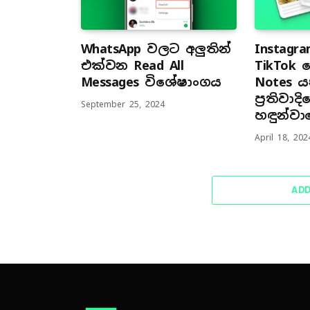
WhatsApp වලට අලුතින්
Instag
එක්වන Read All
TikTok ව
Messages විශේෂාංගය
Notes ය
ප්‍රතිවාද
September 25, 2024
හඳුන්වා
April 18, 202
AD