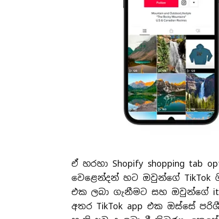
ඒ හරහා Shopify shopping tab opt
වෙළෙන්දන් හට ඔවුන්ගේ TikTok ග
එක ලබා ගැනීමට සහ ඔවුන්ගේ ite
අතර TikTok app එක ඔස්සේ පරිශ