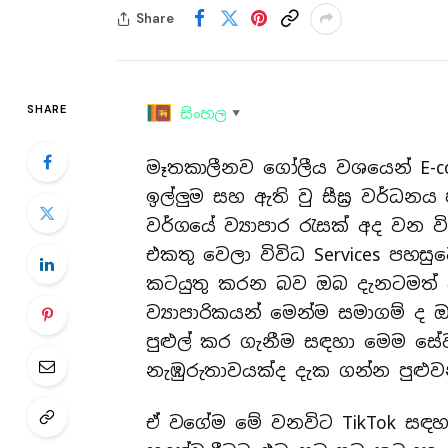
Share
SHARE
සිංහල
▼
මෑතකාලීනව ගෝලීය වශයෙන් E-c
ඉල්ලුම සහ ඇති වු සීඝ්‍ර වර්ධන
වර්ගයේ ව්‍යාපාර රැසක් අද වන විට
එකතු වෙලා විවිධ Services පහස
කටයුතු කරන බව ඔබ දැනටමත්
ව්‍යාපාරිකයන් මෙන්ම සමාගම් ද 
පුළුල් කර ගැනීම සඳහා මෙම සේව
නැඹුරුතාවයක්ද දැක ගන්න පුළුව
ඒ වගේම මේ වනවිට TikTok සඳහා T