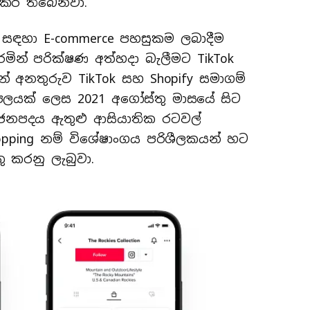
 කර තිබෙනවා.
ok සඳහා E-commerce පහසුකම ලබාදීම
ින් පරික්ෂණ අත්හදා බැලීමට TikTok
 අනතුරුව TikTok සහ Shopify සමාගම්
ිපලයක් ලෙස 2021 අගෝස්තු මාසයේ සිට
ජනපදය ඇතුළු ආසියාතික රටවල්
hopping නම් විශේෂාංගය පරිශීලකයන් හට
ු කරනු ලැබුවා.