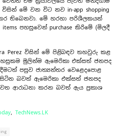
වෙතත් එම ක්‍රියාවලියේ පැවති මන්දගාමි
විසින් මේ වන විට නව in-app shopping
 කර තිබෙනවා. මේ හරහා පරිශීලකයන්
 items පහසුවෙන් purchase කිරිමේ (මිලදී
ura Perez විසින් මේ පිළිබඳව තහවුරු කළ
පහසුකම මුලින්ම ඇමෙරිකා එක්සත් ජනපද
ීමටත් පසුව ජාත්‍යන්තර වෙළෙදපොළ
 සිටින බවත් ඇමෙරිකා එක්සත් ජනපද
වෙත ආරාධනා කරන බවත් ඇය ප්‍රකාශ
oday
,
TechNews.LK
ping