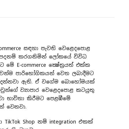
ommerce සඳහා පැවති වෙළෙදපොළ
ය පදනම් කරගනිමින් ලෝකයේ විවිධ
 මේ E-commerce ක්‍ෂේත‍්‍රයත් එක්ක
ුවෙන්ම පාරිභෝගිකයන් වෙත ලබාදීමට
 දන්නවා ඇති. ඒ වගේම බොහෝමයක්
ඔවුන්ගේ ව්‍යාපාර වෙළෙදපොළ කටයුතු
ා භාවිතා කිරීමට පෙළඹීමේ
න් වෙනවා.
ikTok Shop නම් integration එකක්