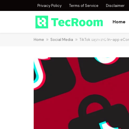
Privacy Policy
Terms of Service
Disclaimer
Home
Home
»
Social Media
»
TikTok සඳහා නව In-app eC