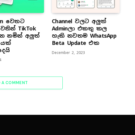
ram වෙතට
Channel වලට අලුත්
ෙතින් TikTok
Adminලා එකතු කල
න නමින් අලුත්
හැකි නවතම WhatsApp
ියෙක්
Beta Update එක
දෙයි
December 2, 2023
4
D A COMMENT