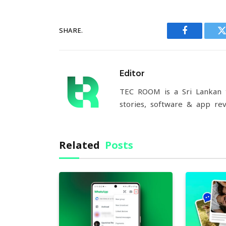
SHARE.
Facebook
T
Editor
TEC ROOM is a Sri Lankan t
stories, software & app rev
Related
Posts