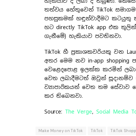
හැකියාව ද ලබා දී තිබුණා. කෙසේ 
තත්වය හේතුවෙන් TikTok සමාගම 
පහසුකමක් හඳුන්වාදීමට කටයුතු
හට directly TikTok app එක තුලින්
ගැනීමේ) හැකියාව පවතිනවා.
TikTok හී ප්‍රකාශකවරියකු වන La
අතර මෙම නව in-app shopping 
වෙළෙදපොළ ඉලක්ක කරමින් ලබාද
වෙත ලබාදීමටත් ඔවුන් සූදානම්ව
ව්‍යාපාරිකයන් වෙත තම සේවාව 
කර තිබෙනවා.
Source:
The Verge
,
Social Media T
Make Money on TikTok
TikTok
TikTok Shop