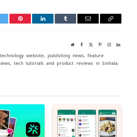
witter
Pinterest
LinkedIn
Tumblr
Email
Copy
Link
Website
Facebook
X
Pinterest
Instagram
LinkedIn
(Twitter)
echnology website, publishing news, feature
iews, tech tutorials and product reviews in Sinhala.