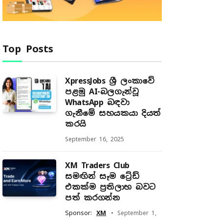
Top Posts
XpressJobs ශ්‍රී ලංකාවේ
පළමු AI-බලගැන්වූ
WhatsApp බඳවා
ගැනීමේ සහයකයා දියත්
කරයි
September 16, 2025
XM Traders Club
සමඟින් සෑම ට්‍රේඩ්
එකක්ම ප්‍රතිලාභ බවට
පත් කරගන්න
Sponsor:
XM
September 1,