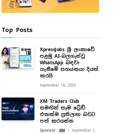
Top Posts
XpressJobs ශ්‍රී ලංකාවේ
පළමු AI-බලගැන්වූ
WhatsApp බඳවා
ගැනීමේ සහයකයා දියත්
කරයි
September 16, 2025
XM Traders Club
සමඟින් සෑම ට්‍රේඩ්
එකක්ම ප්‍රතිලාභ බවට
පත් කරගන්න
Sponsor:
XM
September 1,