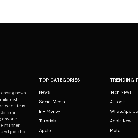
TOP CATEGORIES
TRENDING 
News
Tech News
lishing news,
rials and
Social Media
AI Tools
he website is
E - Money
WhatsApp Up
 Sinhala
ng anyone
Tutorials
Apple News
me manner,
Apple
Meta
 and get the