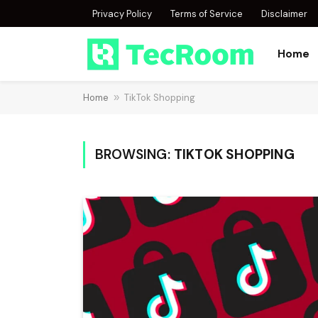
Privacy Policy
Terms of Service
Disclaimer
Home
Home
»
TikTok Shopping
BROWSING:
TIKTOK SHOPPING