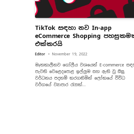
TikTok සඳහා නව In-app
eCommerce Shopping පහසුකමක
එක්කරයි
Editor
November 19, 2022
මෑතකාලීනව ගෝලීය වශයෙන් E-commerce සඳ
පැවති වෙළෙදපොළ ඉල්ලුම සහ ඇති වු සීඝ්‍ර
වර්ධනය පදනම් කරගනිමින් ලෝකයේ විවිධ
වර්ගයේ ව්‍යාපාර රැසක්…