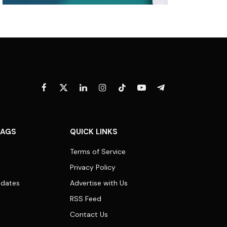
Facebook
X
LinkedIn
Instagram
TikTok
YouTube
Telegram
(Twitter)
TAGS
QUICK LINKS
Terms of Service
Privacy Policy
dates
Advertise with Us
RSS Feed
Contact Us