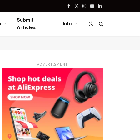
Facebook
X
Instagram
YouTube
LinkedIn
(Twitter)
Submit
n
Info
Articles
ADVERTISMENT