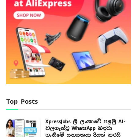
Top Posts
XpressJobs ශ්‍රී ලංකාවේ පළමු AI-
බලගැන්වූ WhatsApp බඳවා
ගැනීමේ සහයකයා දියත් කරයි