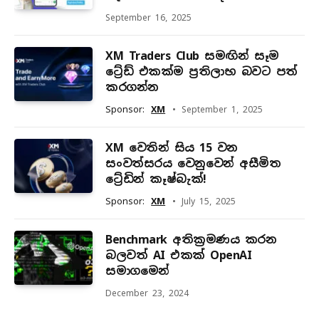
September 16, 2025
XM Traders Club සමඟින් සෑම
ට්‍රේඩ් එකක්ම ප්‍රතිලාභ බවට පත්
කරගන්න
Sponsor:
XM
September 1, 2025
XM වෙතින් සිය 15 වන
සංවත්සරය වෙනුවෙන් අසීමිත
ට්‍රේඩින් කෑෂ්බැක්!
Sponsor:
XM
July 15, 2025
Benchmark අතික්‍රමණය කරන
බලවත් AI එකක් OpenAI
සමාගමෙන්
December 23, 2024