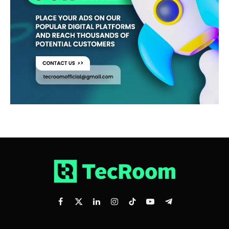
Facebook
X
LinkedIn
Instagram
TikTok
YouTube
Telegram
(Twitter)