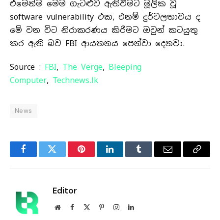
එමෙන්ම මෙම ගැටළුව ඇතිවීමට මූලික වූ
software vulnerability එක, එනම් දුර්වලතාවය ද
මේ වන විට නිරාකරණය කිරීමට ඔවුන් කටයුතු
කර ඇති බව FBI ආයතනය පෙන්වා දෙනවා.
Source :
FBI
,
The Verge
,
Bleeping
Computer
,
Technews.lk
News
Facebook
Twitter
Pinterest
LinkedIn
Tumblr
Email
Copy
Link
Editor
Website
Facebook
X
Pinterest
Instagram
LinkedIn
(Twitter)