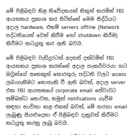
මේ පිළිබඳව නිළ නිවේදනයක් නිකුත් කරමින් FBI
ආයතනය ප්‍රකාශ කර සිටින්නේ මෙම සිද්ධියට
අදාල hardware, එනම් servers offline (Network
පද්ධතියෙන් වෙන් කිරීම හෝ shutdown කිරීම)
කිරීමට කටයුතු කර ඇති බවයි.
මේ පිළිබඳව වැඩිදුරටත් අදහස් දක්වමින් FBI
ආයතනය ප්‍රකාශ කරන්නේ අදාල හැකර්වරයා හට
ඔවුන්ගේ අනෙකුත් තොරතුරු පද්ධති වලට access
ලබාගැනීමට නොහැකි වී ඇති බවත්, අදාල server
එක FBI ආයතනයේ corporate email සේවාවට
සම්බන්ධ නොවන, නමුත් notifications යැවීම
සඳහා භාවිතා කළ එකක් බවත්, මේ හරහා email
ලැබුණු සියළුදෙනා ඒ පිළිබඳව දැනුවත් කිරීමට
කටයුතු කරනු ලැබූ බවයි.