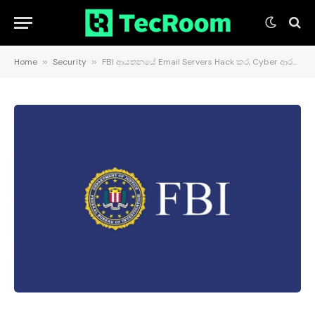
Home
»
Security
»
FBI ආයතනයේ Email Servers Hack කර, Cyber ආරක්ෂාව පිළිබඳ ව්‍යාජ Email යැවීමට හැකර්වරයෙකු කටයුතු කරයි