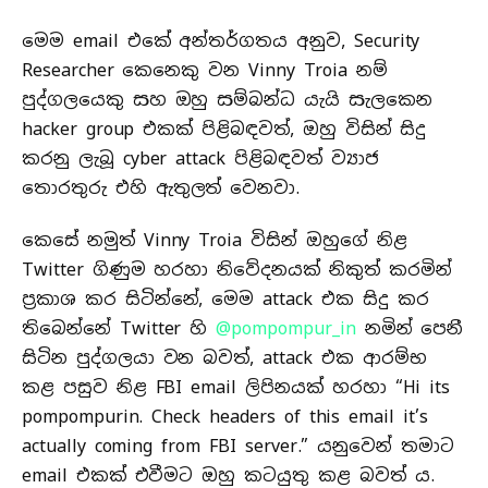
මෙම email එකේ අන්තර්ගතය අනුව, Security
Researcher කෙනෙකු වන Vinny Troia නම්
පුද්ගලයෙකු සහ ඔහු සම්බන්ධ යැයි සැලකෙන
hacker group එකක් පිළිබඳවත්, ඔහු විසින් සිදු
කරනු ලැබූ cyber attack පිළිබඳවත් ව්‍යාජ
තොරතුරු ‍එහි ඇතුලත් වෙනවා.
කෙසේ නමුත් Vinny Troia විසින් ඔහුගේ නිළ
Twitter ගිණුම හරහා නිවේදනයක් නිකුත් කරමින්
ප්‍රකාශ කර සිටින්නේ, මෙම attack එක සිදු කර
තිබෙන්නේ Twitter හි
@pompompur_in
නමින් පෙනී
සිටින පුද්ගලයා වන බවත්, attack එක ආරම්භ
කළ පසුව නිළ FBI email ලිපිනයක් හරහා “Hi its
pompompurin. Check headers of this email it’s
actually coming from FBI server.” යනුවෙන් තමාට
email එකක් එවීමට ඔහු කටයුතු කළ බවත් ය.