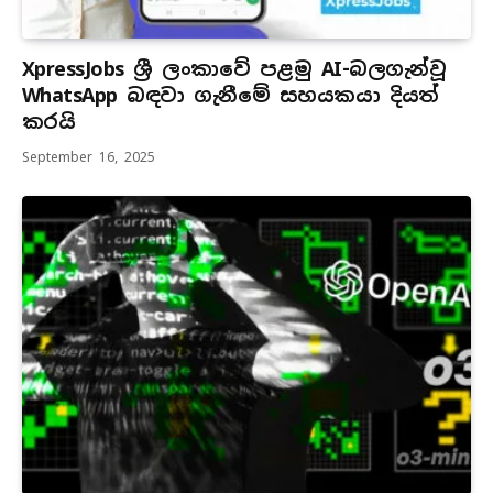
XpressJobs ශ්‍රී ලංකාවේ පළමු AI-බලගැන්වූ
WhatsApp බඳවා ගැනීමේ සහයකයා දියත්
කරයි
September 16, 2025