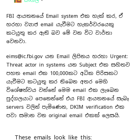
සිංහල
FBI ආයතනයේ Email system එක හැක් කර, ඒ
හරහා ව්‍යාජ email යැවීමට හැකර්වරයෙකු
කටයුතු කර ඇති බව මේ වන විට වාර්තා
වෙනවා.
eims@ic.fbi.gov
යන Email ලිපිනය හරහා Urgent:
Threat actor in systems යන Subject එක සහිතව
පහත email එක 100,000කට අධික පිරිසකට
යැවීමට කටයුතු කර තිබෙන අතර මෙහි
විශේෂත්වය වන්නේ මෙම email එක ලැබෙන
පුද්ගලයාට පෙනෙන්නේ එය FBI ආයතනයේ සැබෑ
servers වලින් පැමිණෙන, DKIM verification එක
පවා සමාන වන original email එකක් ලෙසයි.
These emails look like this: