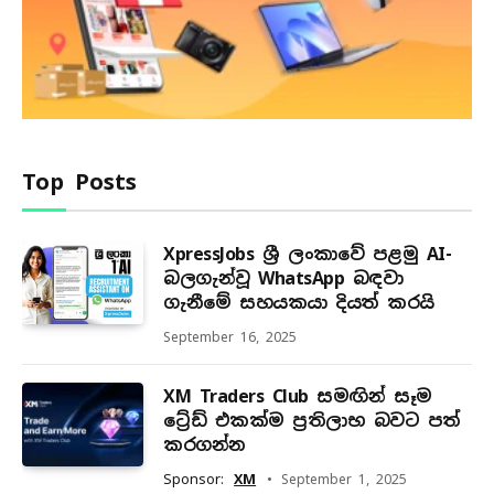
Top Posts
XpressJobs ශ්‍රී ලංකාවේ පළමු AI-
බලගැන්වූ WhatsApp බඳවා
ගැනීමේ සහයකයා දියත් කරයි
September 16, 2025
XM Traders Club සමඟින් සෑම
ට්‍රේඩ් එකක්ම ප්‍රතිලාභ බවට පත්
කරගන්න
Sponsor:
XM
September 1, 2025