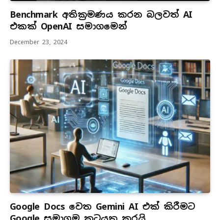
Benchmark අතික්‍රමණය කරන බලවත් AI
එකක් OpenAI සමාගමෙන්
December 23, 2024
Google Docs වෙත Gemini AI එක් කිරීමට
Google සමාගම කටයුතු කරයි