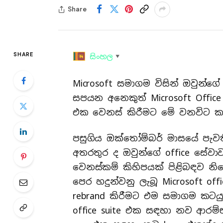
Share
SHARE
සිංහල
▼
Microsoft සමාගම විසින් ඔවුන්ගේ 
සපයන අනෙකුත් Microsoft Offic
එක වෙනස් කිරීමට මේ වනවිට ක
පසුගිය ඔක්තෝම්බර් මාසයේ පැවති
අතරතුර ද ඔවුන්ගේ office සේවා
වෙනස්කම් කිහිපයක් පිළිබඳව නිව
පෙර හදුන්වනු ලැබූ Microsoft off
rebrand කිරීමට එම සමාගම කට
office suite එක සඳහා නව ආරම්භ