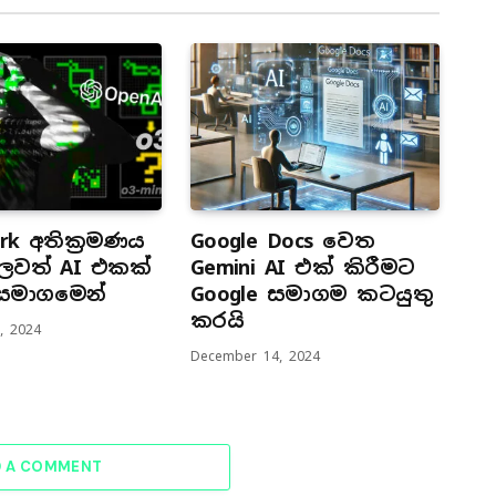
rk අතික්‍රමණය
Google Docs වෙත
වත් AI එකක්
Gemini AI එක් කිරීමට
 සමාගමෙන්
Google සමාගම කටයුතු
කරයි
, 2024
December 14, 2024
D A COMMENT