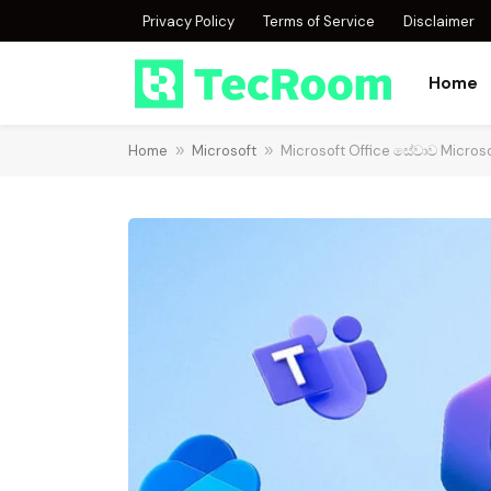
Privacy Policy
Terms of Service
Disclaimer
Home
Home
»
Microsoft
»
Microsoft Office සේවාව Micro