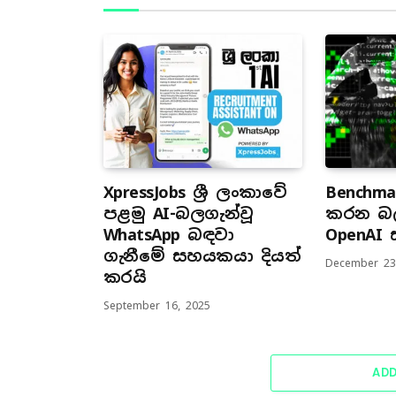
XpressJobs ශ්‍රී ලංකාවේ
Benchma
පළමු AI-බලගැන්වූ
කරන බල
WhatsApp බඳවා
OpenAI
ගැනීමේ සහයකයා දියත්
December 23
කරයි
September 16, 2025
AD