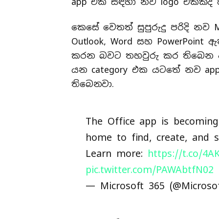
app එක සඳහා නව logo එකක්ද හද
කෙසේ වෙතත් සුපුරුදු පරිදි නව M
Outlook, Word සහ PowerPoint ඇ
කරන බවට තහවුරු කර තිබෙන අතර 
යන category එක යටතේ නව apps
තිබෙනවා.
The Office app is becomin
home to find, create, and 
Learn more:
https://t.co/4
pic.twitter.com/PAWAbtfN02
— Microsoft 365 (@Microso