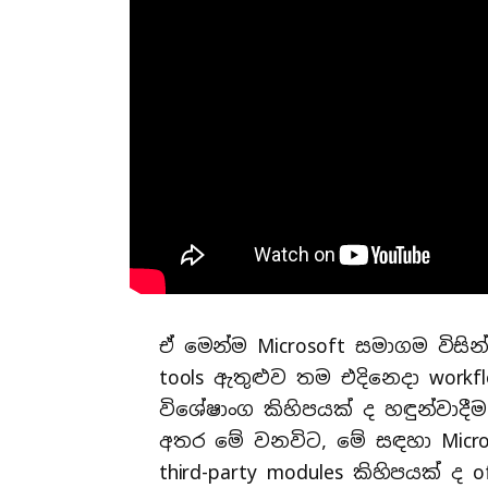
ඒ මෙන්ම Microsoft සමාගම විසින
tools ඇතුළුව තම එදිනෙදා wor
විශේෂාංග කිහිපයක් ද හඳුන්වා
අතර මේ වනවිට, මේ සඳහා Microso
third-party modules කිහිපයක් ද