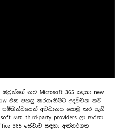
් ඔවුන්ගේ නව Microsoft 365 සඳහා new
kflow එක පහසු කරගැනීමට උදව්වන නව
දීම සම්බන්ධයෙන් අවධානය යොමු කර ඇති
ft සහ third-party providers ලා හරහා
 office 365 සේවාව සඳහා අන්තර්ගත