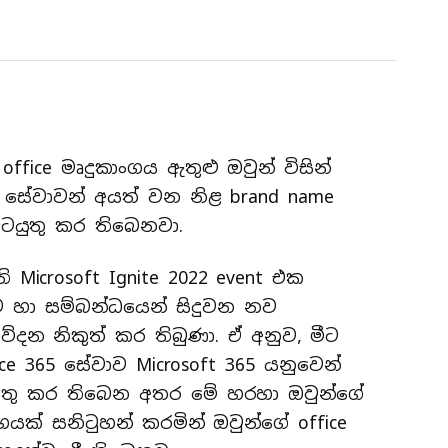
office මෘදුකාංගය ඇතුළු ඔවුන් විසින්
e සේවාවන් අයත් වන නිළ brand name
ටයුතු කර තිබෙනවා.
 Microsoft Ignite 2022 event එක
ව හා සම්බන්ධයෙන් සිදුවන නව
ේදන නිකුත් කර තිබුණා. ඒ අනුව, මීට
ice 365 සේවාව Microsoft 365 යනුවෙන්
යුතු කර තිබෙන අතර මේ හරහා ඔවුන්ගේ
යක් සනිටුහන් කරමින් ඔවුන්ගේ office