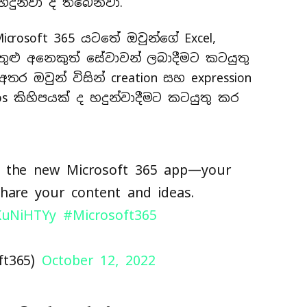
ුන්වා දී තිබෙනවා.
icrosoft 365 යටතේ ඔවුන්ගේ Excel,
තුළු අනෙකුත් සේවාවන් ලබාදීමට කටයුතු
ඔවුන් විසින් creation සහ expression
 කිහිපයක් ද හදුන්වාදීමට කටයුතු කර
g the new Microsoft 365 app—your
share your content and ideas.
AKuNiHTYy
#Microsoft365
ft365)
October 12, 2022