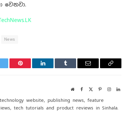
ා වෙනවා.
TechNews.LK
News
witter
Pinterest
LinkedIn
Tumblr
Email
Copy
Link
Website
Facebook
X
Pinterest
Instagram
LinkedIn
(Twitter)
echnology website, publishing news, feature
iews, tech tutorials and product reviews in Sinhala.