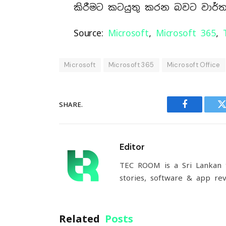
කිරීමට කටයුතු කරන බවට වාර්ත
Source:
Microsoft
,
Microsoft 365
,
Microsoft
Microsoft 365
Microsoft Office
SHARE.
Facebook
T
Editor
TEC ROOM is a Sri Lankan t
stories, software & app rev
Related
Posts