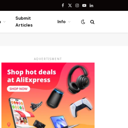
Facebook
X
Instagram
YouTube
LinkedIn
(Twitter)
Submit
n
Info
Articles
ADVERTISMENT