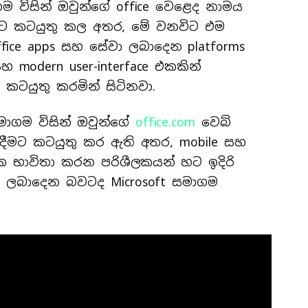
ම විසින් ඔවුන්ගේ office වෙළෙද නාමය
රීමට කටයුතු කල අතර, මේ වනවිට එම
ffice apps සහ සේවා ලබාදෙන platforms
 modern user-interface එකකින්
කටයුතු කරමින් සිටිනවා.
මාගම විසින් ඔවුන්ගේ
office.com
වෙබ්
ාදීමට කටයුතු කර ඇති අතර, mobile සහ
ක භාවිතා කරන පරිශීලකයන් හට ඉදිරි
ක ලබාදෙන බවටද Microsoft සමාගම