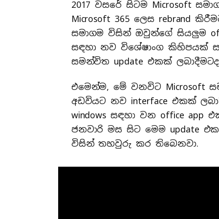
2017 වසරේ සිටම Microsoft සමාග
Microsoft 365 ලෙස rebrand කි
සමාගම විසින් ඔවුන්ගේ සියලුම o
සඳහා නව විශේෂාංග කිහිපයක් සහ
සමන්විත update එකක් ලබාදීමටද 
එමෙන්ම, මේ වනවිට Microsoft ස
අඩවියට නව interface එකක් ලබ
windows සඳහා වන office app එ
ජනවාරි මස සිට මෙම update එ
විසින් තහවුරු කර තිබෙනවා.