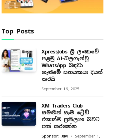
Top Posts
XpressJobs ශ්‍රී ලංකාවේ
පළමු AI-බලගැන්වූ
WhatsApp බඳවා
ගැනීමේ සහයකයා දියත්
කරයි
September 16, 2025
XM Traders Club
සමඟින් සෑම ට්‍රේඩ්
එකක්ම ප්‍රතිලාභ බවට
පත් කරගන්න
Sponsor:
XM
September 1,