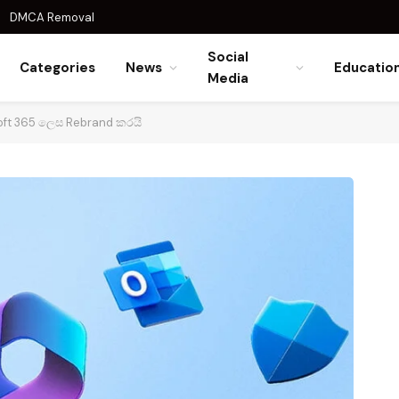
DMCA Removal
Social
Categories
News
Educatio
Media
soft 365 ලෙස Rebrand කරයි