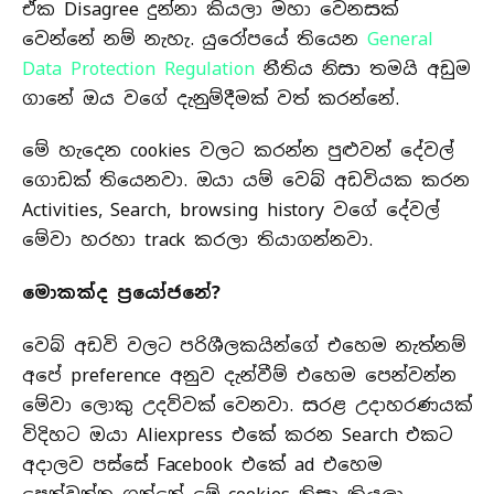
ඒක Disagree දුන්නා කියලා මහා වෙනසක්
වෙන්නේ නම් නැහැ. යුරෝපයේ තියෙන
General
Data Protection Regulation
නීතිය නිසා තමයි අඩුම
ගානේ ඔය වගේ දැනුම්දීමක් වත් කරන්නේ.‍
මේ හැදෙන cookies වලට කරන්න පුළුවන් දේවල්
ගොඩක් තියෙනවා. ඔයා යම් වෙබ් අඩවියක කරන
Activities, Search, browsing history වගේ දේවල්
මේවා හරහා track කරලා තියාගන්නවා.
මොකක්ද ප්‍රයෝජනේ?
වෙබ් අඩවි වලට පරිශීලකයින්ගේ එහෙම නැත්නම්
අපේ preference අනුව දැන්වීම් එහෙම පෙන්වන්න
මේවා ලොකු උදව්වක් වෙනවා. සරළ උදාහරණයක්‌
විදිහට ඔයා Aliexpress එකේ කරන Search එකට
අදාලව පස්සේ Facebook එකේ ad එහෙම