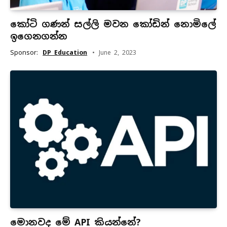
කෝටි ගණන් සල්ලි මවන කෝඩින් නොමිලේ
ඉගෙනගන්න
Sponsor:
DP Education
June 2, 2023
මොනවද මේ API කියන්නේ?