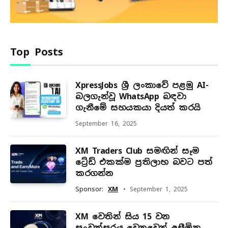
Top Posts
XpressJobs ශ්‍රී ලංකාවේ පළමු AI-
බලගැන්වූ WhatsApp බඳවා
ගැනීමේ සහයකයා දියත් කරයි
September 16, 2025
XM Traders Club සමඟින් සෑම
ට්‍රේඩ් එකක්ම ප්‍රතිලාභ බවට පත්
කරගන්න
Sponsor:
XM
September 1, 2025
XM වෙතින් සිය 15 වන
සංවත්සරය වෙනුවෙන් අසීමිත