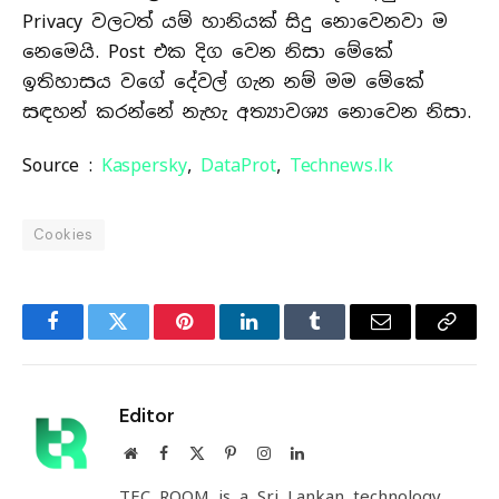
Privacy වලටත් යම් හානියක් සිදු නොවෙනවා ම
නෙමෙයි. Post එක දිග වෙන නිසා මේකේ
ඉතිහාසය වගේ දේවල් ගැන නම් මම මේකේ
සඳහන් කරන්නේ නැහැ අත්‍යාවශ්‍ය නොවෙන නිසා.
Source :
Kaspersky
,
DataProt
,
Technews.lk
Cookies
Facebook
Twitter
Pinterest
LinkedIn
Tumblr
Email
Copy
Link
Editor
Website
Facebook
X
Pinterest
Instagram
LinkedIn
(Twitter)
TEC ROOM is a Sri Lankan technology