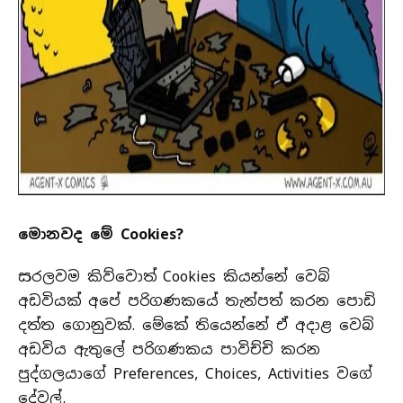
මොනවද මේ Cookies?
සරලවම කිව්වොත් Cookies කියන්නේ වෙබ්
අඩවියක් අපේ පරිගණකයේ තැන්පත් කරන පොඩි
දත්ත ගොනුවක්. මේකේ තියෙන්නේ ඒ අදාළ වෙබ්
අඩවිය ඇතුලේ පරිගණකය පාවිච්චි කරන
පුද්ගලයාගේ Preferences, Choices, Activities වගේ
දේවල්.