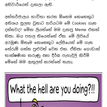
අනිවාර්යෙන් දැකලා ඇති.
අන්තර්ජාලය භාවිතා කරන ඕනෙම කෙනෙකුට
අතිශය සුලභ වුනාට හරියටම මේ Cookies ගැන
දන්නවද? මේක ලියන්නේ මම දැකපු Meme එකක්
නිසා. ඔය පහල තියෙන්නේ ඒක. මේ ලිපියේ
අරමුණ ඕනෑම කෙනෙකුට ලේසියෙන් මේ ගැන
තේරුම් ගන්න පුළුවන් වෙන එක. ඒනිසා ගොඩාක්
තාක්ෂණික කරුණු සහ දීර්ඝ පැහැදිලි කිරීම්
මේකේ මම ඇතුලත් කරන්නේ නැහැ.