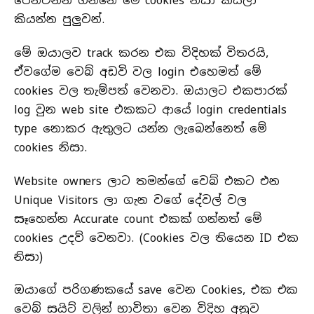
පෙන්වන්න ගන්නේ මේ cookies නිසා කියලා
කියන්න පුලුවන්.
මේ ඔයාලව track කරන එක විදිහක් විතරයි,
ඒවගේම වෙබ් අඩවි වල login එහෙමත් මේ
cookies වල තැම්පත් වෙනවා. ඔයාලට එකපාරක්
log වුන web site එකකට ආයේ login credentials
type නොකර ඇතුලට යන්න ලැබෙන්නෙත් මේ
cookies නිසා.
Website owners ලාට තමන්ගේ වෙබ් එකට එන
Unique Visitors ලා ගැන වගේ දේවල් වල
සෑහෙන්න Accurate count එකක් ගන්නත් මේ
cookies උදව් වෙනවා. (Cookies වල තියෙන ID එක
නිසා)
ඔයාගේ පරිගණකයේ save වෙන Cookies, එක එක
වෙබ් සයිට් වලින් භාවිතා වෙන විදිහ අනුව