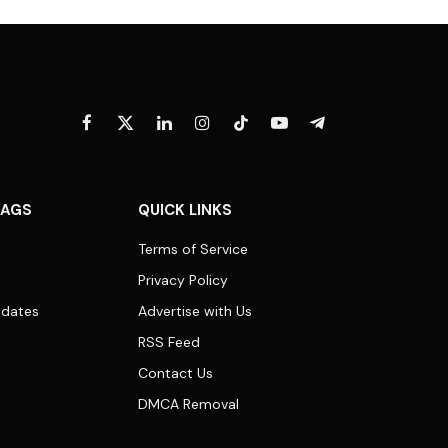
Facebook
X
LinkedIn
Instagram
TikTok
YouTube
Telegram
(Twitter)
TAGS
QUICK LINKS
Terms of Service
Privacy Policy
dates
Advertise with Us
RSS Feed
Contact Us
DMCA Removal