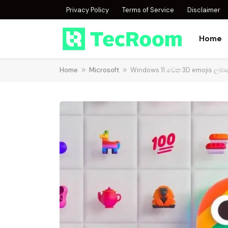
Privacy Policy
Terms of Service
Disclaimer
Home
Home
»
Microsoft
»
Windows 11 වෙත 3D emojis ලබා