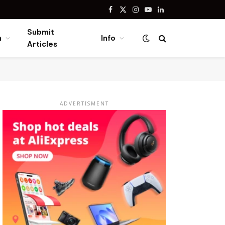
Facebook
X
Instagram
YouTube
LinkedIn
(Twitter)
Submit
n
Info
Articles
ADVERTISMENT