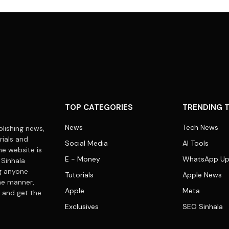
TOP CATEGORIES
TRENDING 
News
Tech News
lishing news,
rials and
Social Media
AI Tools
he website is
E - Money
WhatsApp Up
 Sinhala
ng anyone
Tutorials
Apple News
me manner,
Apple
Meta
 and get the
Exclusives
SEO Sinhala