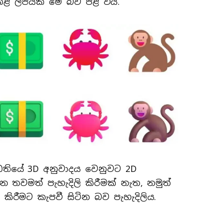
 කළ ලිපියක මේ බව පළ විය.
ධතියේ 3D අනුවාදය වෙනුවට 2D
න තවමත් පැහැදිලි කිරීමක් නැත, නමුත්
කිරීමට කැපවී සිටින බව පැහැදිලිය.