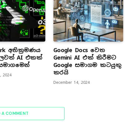
rk අතික්‍රමණය
Google Docs වෙත
වත් AI එකක්
Gemini AI එක් කිරීමට
 සමාගමෙන්
Google සමාගම කටයුතු
කරයි
, 2024
December 14, 2024
D A COMMENT