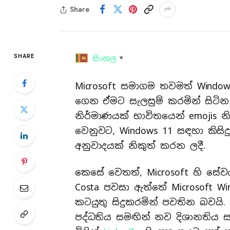
Share
SHARE
සිංහල
▼
Microsoft සමාගම තවමත් Windo
ගෙන ඒමට සැලසුම් කරමින් සිටින
නිර්මාණයක් භාවිතයෙන් emojis නි
වෙනුවට, Windows 11 සඳහා කිසිදු
අනුවාදයක් නිකුත් කරන ලදී.
කෙසේ වෙතත්, Microsoft හි ස
Costa පවසා ඇත්තේ Microsoft Wi
කටයුතු සිදුකරමින් පවතින බවයි. 
පද්ධතිය සමඟින් නව දිශානතිය සඳ