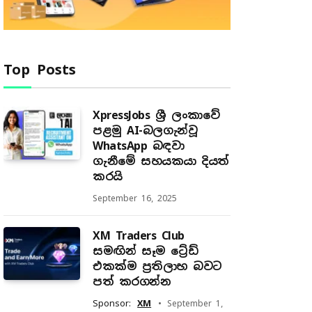
Top Posts
XpressJobs ශ්‍රී ලංකාවේ
පළමු AI-බලගැන්වූ
WhatsApp බඳවා
ගැනීමේ සහයකයා දියත්
කරයි
September 16, 2025
XM Traders Club
සමඟින් සෑම ට්‍රේඩ්
එකක්ම ප්‍රතිලාභ බවට
පත් කරගන්න
Sponsor:
XM
September 1,