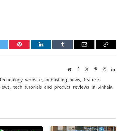
witter
Pinterest
LinkedIn
Tumblr
Email
Copy
Link
Website
Facebook
X
Pinterest
Instagram
LinkedIn
(Twitter)
echnology website, publishing news, feature
iews, tech tutorials and product reviews in Sinhala.