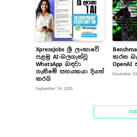
XpressJobs ශ්‍රී ලංකාවේ
Benchma
පළමු AI-බලගැන්වූ
කරන බල
WhatsApp බඳවා
OpenAI
ගැනීමේ සහයකයා දියත්
December 23
කරයි
September 16, 2025
AD