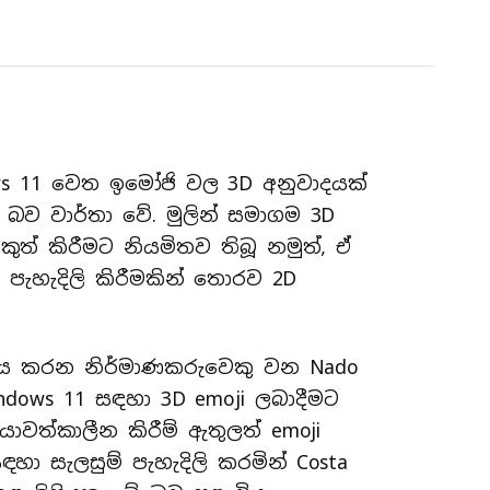
ws 11 වෙත ඉමෝජි වල 3D අනුවාදයක්
 බව වාර්තා වේ. මුලින් සමාගම 3D
කුත් කිරීමට නියමිතව තිබූ නමුත්, ඒ
 පැහැදිලි කිරීමකින් තොරව 2D
ේවය කරන නිර්මාණකරුවෙකු වන Nado
ndows 11 සඳහා 3D emoji ලබාදීමට
යාවත්කාලීන කිරීම් ඇතුලත් emoji
හා සැලසුම් පැහැදිලි කරමින් Costa