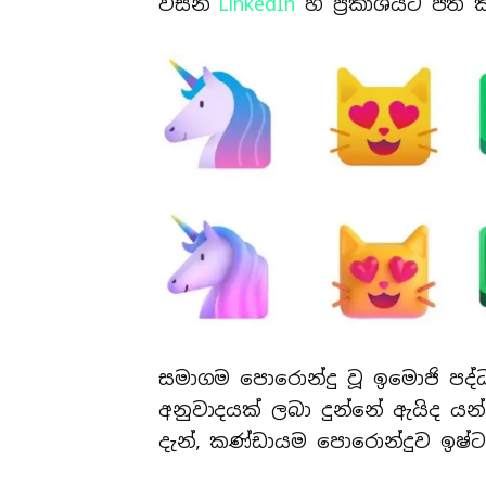
විසින්
LinkedIn
හි ප්‍රකාශයට පත්
සමාගම පොරොන්දු වූ ඉමොජි පද්
අනුවාදයක් ලබා දුන්නේ ඇයිද යන්
දැන්, කණ්ඩායම පොරොන්දුව ඉෂ්ට 