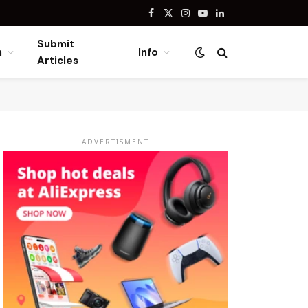
Facebook
X
Instagram
YouTube
LinkedIn
(Twitter)
Submit
n
Info
Articles
ADVERTISMENT