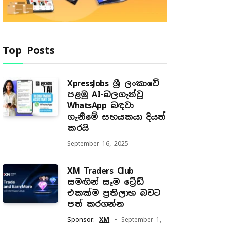
Top Posts
XpressJobs ශ්‍රී ලංකාවේ
පළමු AI-බලගැන්වූ
WhatsApp බඳවා
ගැනීමේ සහයකයා දියත්
කරයි
September 16, 2025
XM Traders Club
සමඟින් සෑම ට්‍රේඩ්
එකක්ම ප්‍රතිලාභ බවට
පත් කරගන්න
Sponsor:
XM
September 1,