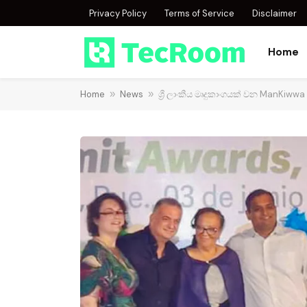
Privacy Policy
Terms of Service
Disclaimer
Home
Home
»
News
»
ශ්‍රී ලාංකීය මෘදුකාංගයක් වන ManKiww