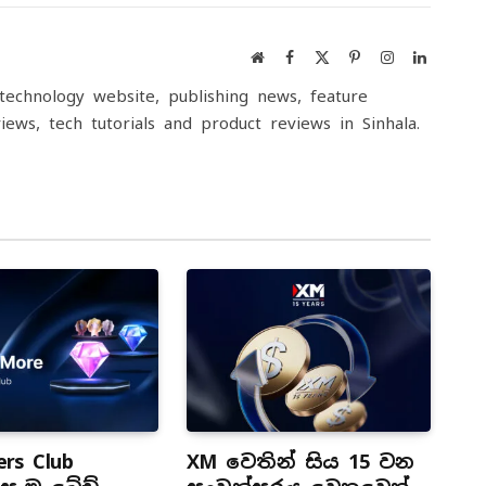
Link
Website
Facebook
X
Pinterest
Instagram
LinkedIn
(Twitter)
echnology website, publishing news, feature
iews, tech tutorials and product reviews in Sinhala.
rs Club
XM වෙතින් සිය 15 වන