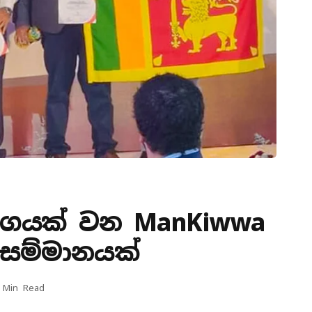
ුකාංගයක් වන ManKiwwa
 සම්මානයක්
 Min Read