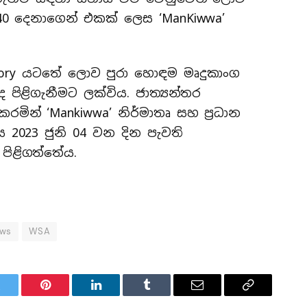
 40 දෙනාගෙන් එකක් ලෙස ‘ManKiwwa’
tegory යටතේ ලොව පුරා හොඳම මෘදුකාංග
 පිළිගැනීමට ලක්විය. ජාත්‍යන්තර
රමින් ‘Mankiwwa’ නිර්මාතෘ සහ ප්‍රධාන
ය 2023 ජුනි 04 වන දින පැවති
පිළිගත්තේය.
ews
WSA
witter
Pinterest
LinkedIn
Tumblr
Email
Copy