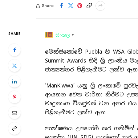
Share
SHARE
සිංහල
▼
මෙක්සිකෝවේ Puebla හි WSA Glob
Summit Awards හිදී ශ්‍රී ලාංකීය
ජාත්‍යන්තර පිළිගැනීමට ලක්ව ඇත
‘ManKiwwa’ යනු ශ්‍රී ලංකාවේ ප
ආයතන වෙත වාර්තා කිරීමට උප
මෘදුකාංග විසඳුමක් වන අතර එය ල
පිළිගැනීමට ලක්ව ඇත.
තාක්ෂණය උපයෝගී කර ගනිමින් එ
ඉලක්ක (UN SDG) සාක්ෂාත් කර 