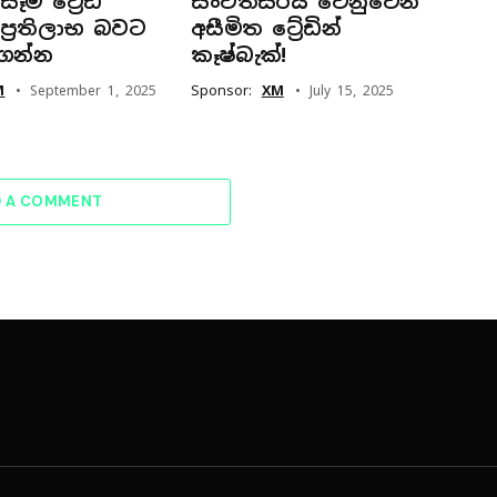
ෑම ට්‍රේඩ්
සංවත්සරය වෙනුවෙන්
්‍රතිලාභ බවට
අසීමිත ට්‍රේඩින්
ගන්න
කෑෂ්බැක්!
M
Sponsor:
XM
September 1, 2025
July 15, 2025
D A COMMENT