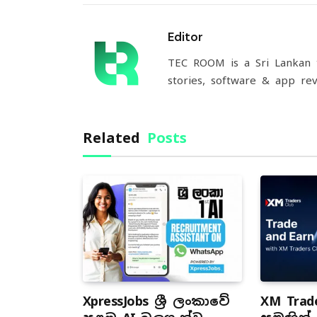
Editor
TEC ROOM is a Sri Lankan t
stories, software & app rev
Related
Posts
XpressJobs ශ්‍රී ලංකාවේ
XM Trade