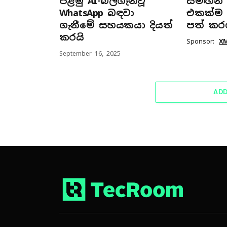
පළමු AI-බලගැන්වූ
සමඟින් ස
WhatsApp බඳවා
එකක්ම ප
ගැනීමේ සහයකයා දියත්
පත් කර
කරයි
Sponsor:
X
September 16, 2025
AD