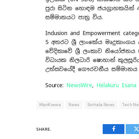
පුරා සිටින හොඳම ජයග්‍රාහකයින්
සම්මානයට පාත්‍ර විය.
Inclusion and Empowerment ca
5 අතරට ශ්‍රී ලාංකේය මෘදුකාංගය ද
වේදිකාවේ ශ්‍රී ලංකාව නියෝජනය ක
විධායක නිලධාරි ෂොහාන් කුලසූරි
උත්සවයේදී ගෞරවනීය සම්මානය 
Source:
NewsWire
,
Helakuru Esana
ManKiwwa
News
Sinhala News
Tech N
SHARE.
Facebook
T