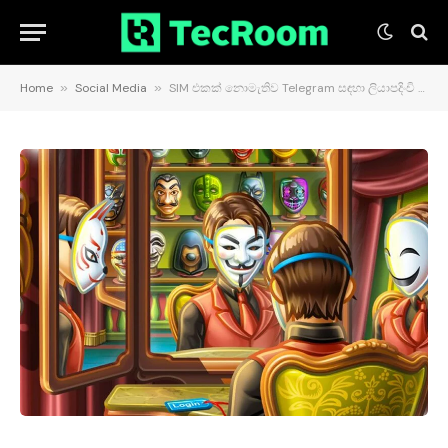
Home
»
Social Media
»
SIM එකක් නොමැතිව Telegram සඳහා ලියාපදිංචි විය හැකි විශේෂාංගයක් හඳුන්වා දෙයි