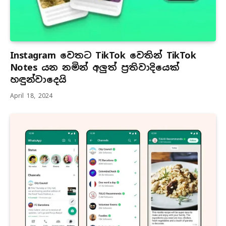
Instagram වෙතට TikTok වෙතින් TikTok
Notes යන නමින් අලුත් ප්‍රතිවාදියෙක්
හඳුන්වාදෙයි
April 18, 2024