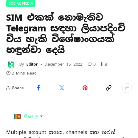
SOCIAL MEDIA
SIM එකක් නොමැතිව
Telegram සඳහා ලියාපදිංචි
විය හැකි විශේෂාංගයක්
හඳුන්වා දෙයි
By
Editor
December 15, 2022
0
8
2 Mins Read
Share
සිංහල
▼
Multiple account සහය, channels සහ තවත්