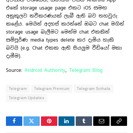
එකේ storage usage page එකට iOS සමඟ
අනුකූලව නවීකරණයක් ලැබී ඇති බව තහවුරු
කළේය. මෙයින් අදහස් කරන්නේ ඔබට chat මගින්
storage usage බැලීමට මෙන්ම chat එකකින්
සම්පූර්ණ media types delete කර දැමිය හැකි
බවයි (e.g. Chat එකක ඇති සියලුම වීඩියෝ මකා
දැමීම).
Source:
Android Authority
,
Telegram Blog
Telegram
Telegram Premium
Telegram Sinhala
Telegram Updates
Facebook
Twitter
Pinterest
LinkedIn
Tumblr
Email
Copy