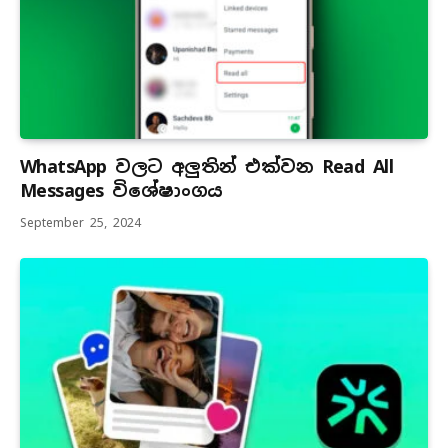
WhatsApp වලට අලුතින් එක්වන Read All
Messages විශේෂාංගය
September 25, 2024