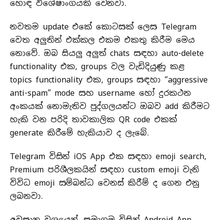
හොඳ විශේෂාංගයකි වෙනවා.
නවතම update එකේ කොටසක් ලෙස Telegram
වෙත අලුතින් එක්කල එකම එකතු කිරීම මෙය
නොවේ. ඔබ සියලු අලුත් chats සඳහා auto-delete
functionality එක, groups වල වැඩිදියුණු කළ
topics functionality එක, groups සඳහා “aggressive
anti-spam” mode සහ username හෝ දුරකථන
අංකයක් නොමැතිව පුද්ගලයන්ට ඔබව add කිරීමට
හැකි වන පරිදි තාවකාලික QR code එකක්
generate කිරීමේ හැකියාව ද ලැබේ.
Telegram විසින් iOS App එක සඳහා emoji search,
Premium පරිශීලකයින් සඳහා custom emoji වැනි
විවිධ emoji සම්බන්ධ වෙනස් කිරීම් ද ගෙන එනු
ලබනවා.
අවසාන වශයෙන්, සමාගම විසින් Android App