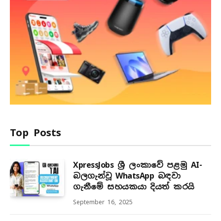
Top Posts
XpressJobs ශ්‍රී ලංකාවේ පළමු AI-
බලගැන්වූ WhatsApp බඳවා
ගැනීමේ සහයකයා දියත් කරයි
September 16, 2025