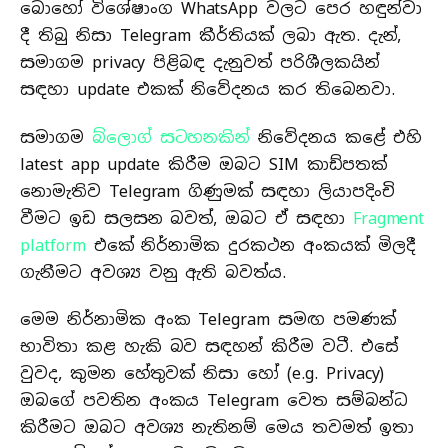
බොහෝ විශේෂාංග WhatsApp වලට පෙර හඳුන්වා
දී තිබු නිසා Telegram කීර්තියක් ලබා ඇත. දැන්,
සමාගම privacy පිළිබඳ දැනුවත් පරිශීලකයින්
සඳහා update එකක් නිවේදනය කර තිබෙනවා.
සමාගම
බ්ලොග් සටහනකින්
නිවේදනය කළේ එහි
latest app update කිරීම ඔබට SIM කාඩ්පතක්
නොමැතිව Telegram ගිණුමක් සඳහා ලියාපදිංචි
වීමට ඉඩ සලසන බවත්, ඔබට ඒ සඳහා
Fragment
platform
එකේ නිර්නාමික දුරකථන අංකයක් මිලදී
ගැනීමට අවශ්‍ය වනු ඇති බවත්ය.
මෙම නිර්නාමික අංක Telegram සමඟ පමණක්
භාවිතා කළ හැකි බව සඳහන් කිරීම වටී. එසේ
වුවද, කුමන හේතුවක් නිසා හෝ (e.g. Privacy)
ඔබගේ පවතින අංකය Telegram වෙත සම්බන්ධ
කිරීමට ඔබට අවශ්‍ය නැතිනම් මෙය තවමත් ඉතා