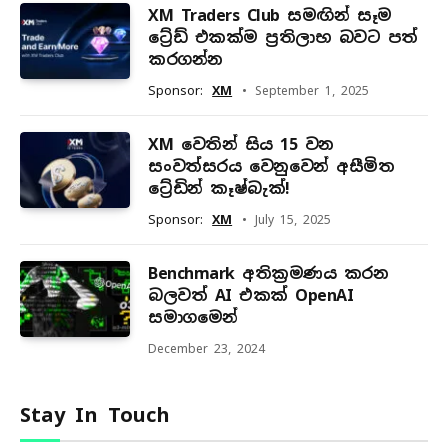
XM Traders Club සමඟින් සෑම
ට්‍රේඩ් එකක්ම ප්‍රතිලාභ බවට පත්
කරගන්න
Sponsor:
XM
September 1, 2025
XM වෙතින් සිය 15 වන
සංවත්සරය වෙනුවෙන් අසීමිත
ට්‍රේඩින් කෑෂ්බැක්!
Sponsor:
XM
July 15, 2025
Benchmark අතික්‍රමණය කරන
බලවත් AI එකක් OpenAI
සමාගමෙන්
December 23, 2024
Stay In Touch