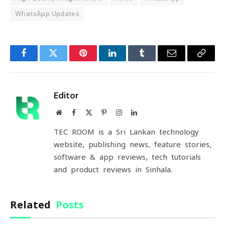
WhatsApp Updates
Facebook
Twitter
Pinterest
LinkedIn
Tumblr
Email
Copy
Link
Editor
Website
Facebook
X
Pinterest
Instagram
LinkedIn
(Twitter)
TEC ROOM is a Sri Lankan technology
website, publishing news, feature stories,
software & app reviews, tech tutorials
and product reviews in Sinhala.
Related
Posts