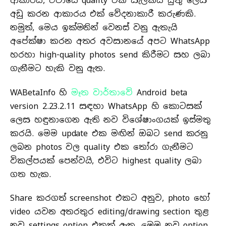
ආකාරය, ඒවායේ quality එක සැලකිය යුතු ලෙස
අඩු කරන ආකාරය එක් වේදනාකාරී කරුණකි.
නමුත්, මෙය ඉක්මනින් වෙනස් වනු ඇතැයි
අපේක්ෂා කරන අතර අවසානයේ අපට WhatsApp
හරහා high-quality photos send කිරීමට සහ ලබා
ගැනීමට හැකි වනු ඇත.
WABetaInfo හි
මෑත වාර්තාවේ
Android beta
version 2.23.2.11 සඳහා WhatsApp හි කොටසක්
ලෙස හඳුනාගෙන ඇති නව විශේෂාංගයක් ඉස්මතු
කරයි. මෙම update එක මඟින් ඔබට send කරනු
ලබන photos වල quality එක තෝරා ගැනීමට
විකල්පයක් පෙන්වයි, එවිට highest quality ලබා
ගත හැක.
Share කරගත් screenshot එකට අනුව, photo හෝ
video යවන අතරතුර editing/drawing section තුළ
නව settings option එකක් ඇත. මෙම නව option