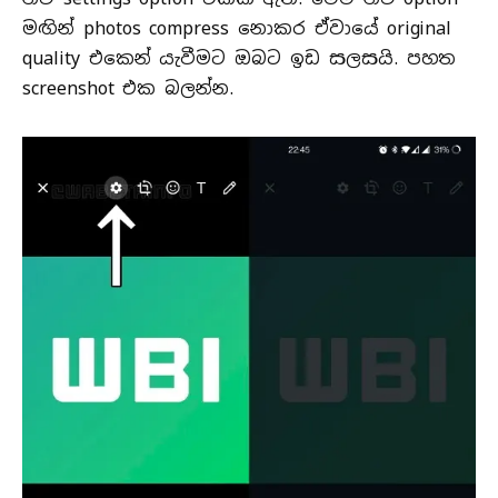
මඟින් photos compress නොකර ඒවායේ original
quality එකෙන් යැවීමට ඔබට ඉඩ සලසයි. පහත
screenshot එක බලන්න.