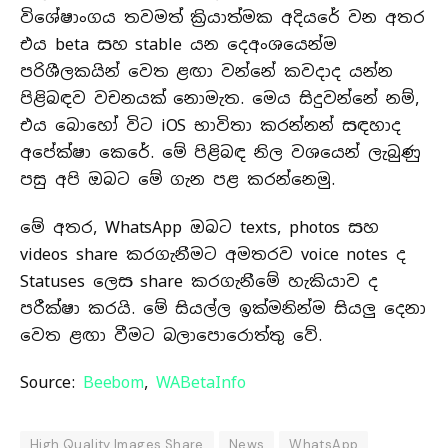
විශේෂාංගය තවමත් ක්‍රියාත්මක අදියරේ වන අතර
එය beta සහ stable යන දෙඅංශයෙන්ම
පරිශීලකයින් වෙත ළඟා වන්නේ කවදාද යන්න
පිළිබඳව වචනයක් නොමැත. මෙය සිදුවන්නේ නම්,
එය බොහෝ විට iOS භාවිතා කරන්නන් සඳහාද
අපේක්ෂා කෙරේ. මේ පිළිබඳ නිල වශයෙන් ලැබුණු
පසු අපි ඔබට මේ ගැන පළ කරන්නෙමු.
මේ අතර, WhatsApp ඔබට texts, photos සහ
videos share කරගැනීමට අමතරව voice notes ද
Statuses ලෙස share කරගැනීමේ හැකියාව ද
පරීක්ෂා කරයි. මේ සියල්ල ඉක්මනින්ම සියලු දෙනා
වෙත ළඟා වීමට බලාපොරොත්තු වේ.
Source:
Beebom
,
WABetaInfo
High Quality Images Share
News
WhatsApp