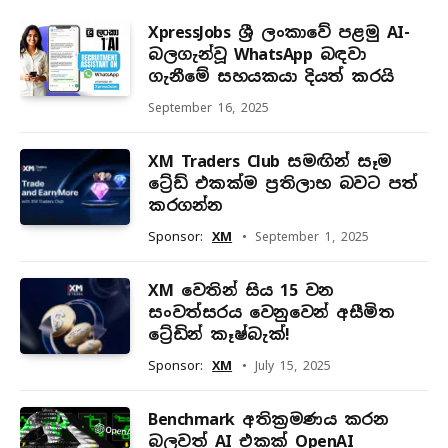
XpressJobs ශ්‍රී ලංකාවේ පළමු AI-
බලගැන්වූ WhatsApp බඳවා
ගැනීමේ සහයකයා දියත් කරයි
September 16, 2025
XM Traders Club සමඟින් සෑම
ට්‍රේඩ් එකක්ම ප්‍රතිලාභ බවට පත්
කරගන්න
Sponsor:
XM
September 1, 2025
XM වෙතින් සිය 15 වන
සංවත්සරය වෙනුවෙන් අසීමිත
ට්‍රේඩින් කෑෂ්බැක්!
Sponsor:
XM
July 15, 2025
Benchmark අතික්‍රමණය කරන
බලවත් AI එකක් OpenAI