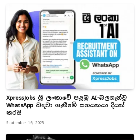
XpressJobs ශ්‍රී ලංකාවේ පළමු AI-බලගැන්වූ
WhatsApp බඳවා ගැනීමේ සහයකයා දියත්
කරයි
September 16, 2025