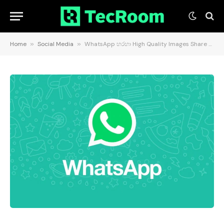
Home
»
Social Media
»
WhatsApp හරහා High Quality Images Share කල හැකි නවතම විශේෂාංගය