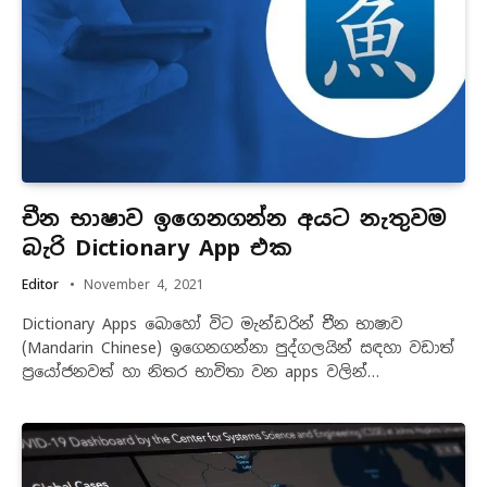
චීන භාෂාව ඉගෙනගන්න අයට නැතුවම
බැරි Dictionary App එක
Editor
November 4, 2021
Dictionary Apps බොහෝ විට මැන්ඩරින් චීන භාෂාව
(Mandarin Chinese) ඉගෙනගන්නා පුද්ගලයින් සඳහා වඩාත්
ප්‍රයෝජනවත් හා නිතර භාවිතා වන apps වලින්…