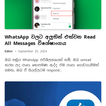
WhatsApp වලට අලුතින් එක්වන Read
All Messages විශේෂාංගය
Editor
September 25, 2024
ඔබ සක්‍රිය WhatsApp පරිශීලකයෙක් නම්, ඔබ unread
කරන ලද chats කොපමණ ඇද්ද. එම chats ගොඩගැසීමත්
සමඟ, ඔබ ඒ සියල්ලටම respond…