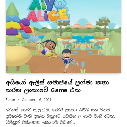
අයියෝ ඇලිස් සමාජයේ ප්‍රශ්ණ කතා
කරන ලංකාවේ Game එක
Editor
October 16, 2021
වෙනස් කොට සැලකීම, වෛරී ප්‍රකාශ කිරීම සහ ව්‍යාජ
ප්‍රවෘත්ති වැනි ප්‍රශ්න බහුලව පවතින ලංකාව වැනි රටක,
මිනිසුන් එකිනෙකා කෙරෙහි වඩාත්…