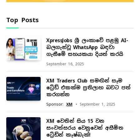
Top Posts
XpressJobs ශ්‍රී ලංකාවේ පළමු AI-
බලගැන්වූ WhatsApp බඳවා
ගැනීමේ සහයකයා දියත් කරයි
September 16, 2025
XM Traders Club සමඟින් සෑම
ට්‍රේඩ් එකක්ම ප්‍රතිලාභ බවට පත්
කරගන්න
Sponsor:
XM
September 1, 2025
XM වෙතින් සිය 15 වන
සංවත්සරය වෙනුවෙන් අසීමිත
ට්‍රේඩින් කෑෂ්බැක්!