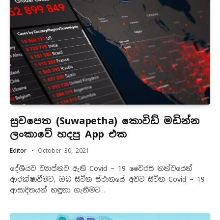
සුවපෙත (Suwapetha) කොවිඩ් මඩින්න
ලංකාවේ හදපු App එක
Editor
October 30, 2021
දේශීයව ව්‍යාප්තව ඇති Covid – 19 වෛරස තත්වයෙන්
ආරක්ෂාවීමට, ඔබ සිටින ස්ථානයේ අවට සිටින Covid – 19
ආසාදිතයන් හඳුනා ගැනීමට…