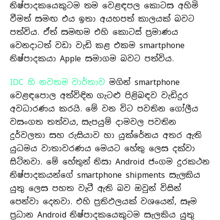
නිෂ්පාදකයෙකුටම තම වෙළඳපල කොටස අහිමි
වීමත් සමඟ එය ඉතා අයහපත් කාලයක් බවට
පත්විය. ඒත් සමඟම එහි කොටස් ප්‍රමාණය
වෙනදාටත් වඩා වැඩි කළ එකම smartphone
නිෂ්පාදකයා Apple සමාගම බවට පත්විය.
IDC හි නවතම වාර්තාව
මගින් smartphone
වෙළඳපොල අත්විඳින ගැටළු පිළිබඳව වැඩිදුර
අවධාරණය කරයි. මේ වන විට පවතින ගෝලීය
වසංගත තත්වය, සැපයුම් දාමවල පවතින
දුර්වලතා සහ රුසියාව හා යුක්රේනය අතර ඇති
යුධමය වාතාවරණය මෙයට හේතු ලෙස දක්වා
සිටිනවා. මේ හේතුන් නිසා Android ජංගම දුරකථන
නිෂ්පාදකයන්ගේ smartphone shipments සැලකිය
යුතු ලෙස පහත වැටී ඇති බව ඔවුන් විසින්
පෙන්වා දෙනවා. එහි ප්‍රතිඵලයක් වශයෙන්, සෑම
ප්‍රධාන Android නිෂ්පාදකයෙකුටම සැලකිය යුතු