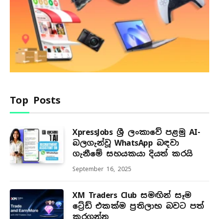
Top Posts
XpressJobs ශ්‍රී ලංකාවේ පළමු AI-
බලගැන්වූ WhatsApp බඳවා
ගැනීමේ සහයකයා දියත් කරයි
September 16, 2025
XM Traders Club සමඟින් සෑම
ට්‍රේඩ් එකක්ම ප්‍රතිලාභ බවට පත්
කරගන්න