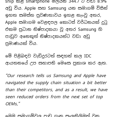
ship කළ smartphone මිලියන 344.7 ට වඩා 8.9%
අඩු විය. Apple සහ Samsung යන සමාගම් විසින්
ඉහත සමස්ත ප්‍රවණතාවය ඉහළ නැංවු අතර,
Apple සමාගම වෙළඳපල කොටස් වර්ධනයක් දුටු
එකම ප්‍රධාන නිෂ්පාදකයා වූ අතර Samsung හි
පාඩුව අනෙකුත් නිෂ්පාදකයන්ට වඩා අඩු
ප්‍රමාණයක් විය.
මේ පිළිබඳව වැඩිදුරටත් සඳහන් කල IDC
ආයතනයේ උප සභාපති මෙසෙ ප්‍රකාශ කර ඇත.
“Our research tells us Samsung and Apple have
navigated the supply chain situation a bit better
than their competitors, and as a result, we have
seen reduced orders from the next set of top
OEMs,”
මෙම සමාගම්වල පාඩු ගැන සැලකිලිමත් වන