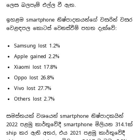
ලෙස බලපෑම් එල්ල වී ඇත.
ඉහළම smartphone නිෂ්පාදකයන්ගේ වසරින් වසර
වෙළඳපල කොටස් වෙනස්වීම් පහත දැක්වේ:
Samsung lost 1.2%
Apple gained 2.2%
Xiaomi lost 17.8%
Oppo lost 26.8%
Vivo lost 27.7%
Others lost 2.7%
සමස්තයක් වශයෙන් smartphone නිෂ්පාදකයින්
2022 පළමු කාර්තුවේදී smartphone මිලියන 314.1ක්
ship කර ඇති අතර, එය 2021 පළමු කාර්තුවේදී