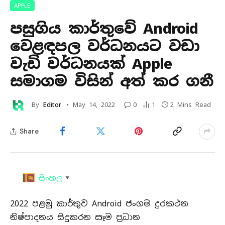
APPLE
පසුගිය කාර්තුවේ Android
වෙළඳපල වර්ධනයට වඩා
වැඩි වර්ධනයක් Apple
සමාගම විසින් අත් කර ගනී
By
Editor
May 14, 2022
0
1
2 Mins Read
Share
සිංහල
▼
2022 පළමු කාර්තුව Android ජංගම දුරකථන
නිෂ්පාදනය සිදුකරන සෑම ප්‍රධාන