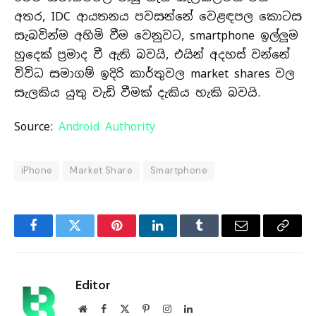
අතර, IDC ආයතනය පවසන්නේ වෙළඳපල කොටස
සැබවින්ම අහිමි වීම වෙනුවට, smartphone ඉල්ලුම
හුදෙක් ප්‍රමාද වී ඇති බවයි, එයින් අදහස් වන්නේ
විවිධ සමාගම් ඉදිරි කාර්තුවල market shares වල
සැලකිය යුතු වැඩි වීමක් දැකිය හැකි බවයි.
Source:
Android Authority
iPhone
Market Share
Smartphone
Facebook
Twitter
Pinterest
LinkedIn
Tumblr
Email
Copy
Link
Editor
Website
Facebook
X
Pinterest
Instagram
LinkedIn