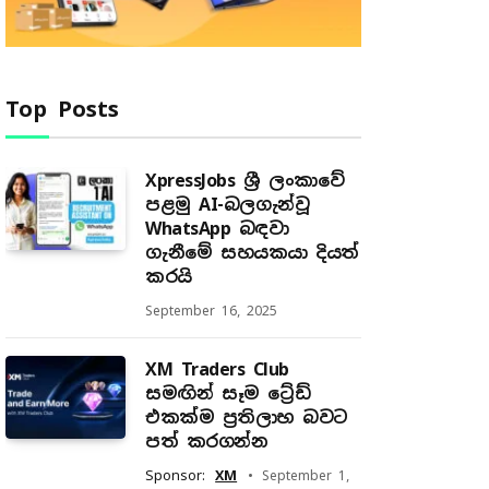
Top Posts
XpressJobs ශ්‍රී ලංකාවේ
පළමු AI-බලගැන්වූ
WhatsApp බඳවා
ගැනීමේ සහයකයා දියත්
කරයි
September 16, 2025
XM Traders Club
සමඟින් සෑම ට්‍රේඩ්
එකක්ම ප්‍රතිලාභ බවට
පත් කරගන්න
Sponsor:
XM
September 1,