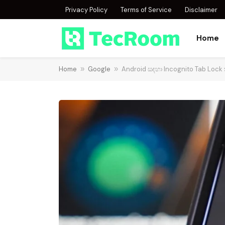
Privacy Policy
Terms of Service
Disclaimer
Home
Home
»
Google
»
Android සඳහා Incognito Tab Lock