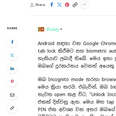
Share
SHARE
සිංහල
▼
Android සඳහා වන Google Chrom
tab lock කිරීමට සහ biometric au
හැකියාව ලබාදී තිබේ. මෙය ඉතා 
ඔබගේ දුරකථනය වෙනත් අයෙකු 
ඔබ Incognito mode හරහා brows
මෙය ක්‍රියා කරයි. එබැවින්, ඔබ I
නැවත open කළ විට, “Unlock Inc
එකක් දිස්වනු ඇත. මෙය මත tap කි
PIN එක අවශ්‍ය වන අතර ඔබගේ u