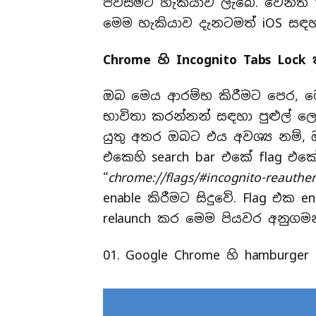
පිවිසිමට හැකියාව ලැබේ. වෙනත්
මෙම හැකියාව දැනටමත් iOS සඳහ
Chrome හි Incognito Tabs Lo
ඔබ මෙය ආරම්භ කිරීමට පෙර, මෙ
භාවිතා කරන්නන් සඳහා පුළුල්
යුතු අතර ඔබට එය අවශ්‍ය නම්,
එකෙහි search bar එකේ flag එක
“
chrome://flags/#incognito-reauthen
enable කිරීමට සිදුවේ. Flag එක 
relaunch කර මෙම පියවර අනුග
01. Google Chrome හි hamburg