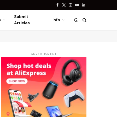
Facebook
X
Instagram
YouTube
LinkedIn
(Twitter)
Submit
n
Info
Articles
ADVERTISMENT