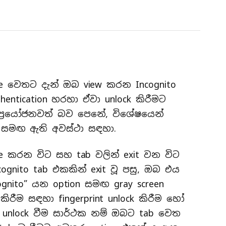
e වෙතට දැන් ඔබ view කරන Incognito
thentication හරහා ඒවා unlock කිරීමට
ප්‍රයෝජනවත් බව පෙනේ, විශේෂයෙන්
සමඟ ඇති අවස්ථා සඳහා.
e කරන විට සහ tab වලින් exit වන විට
ncognito tab එකකින් exit වූ පසු, ඔබ එය
ognito” යන option සමඟ gray screen
රීම සඳහා fingerprint unlock කිරීම හෝ
nlock වීම ⁣සාර්ථක නම් ඔබට tab වෙත