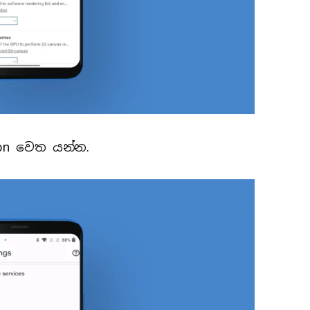
ption වෙත යන්න.