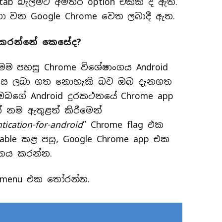
 tab බැලීමට අමතර option එකක් ද ඇත.
ා වන Google Chrome වෙත ලබාදී ඇත.
ck කරන්නේ කෙසේද?
ම පහසු Chrome විශේෂාංගය Android
 ලෙස ලබා ගත නොහැකි බව ඔබ දැනගත
 ඔබගේ Android දුරකථනයේ Chrome app
ේ නම ඇතුළත් කිරීමෙන්
tication-for-android
” Chrome flag එක
enable කළ පසු, Google Chrome app එක
මනය කරන්න.
er menu එක තෝරන්න.