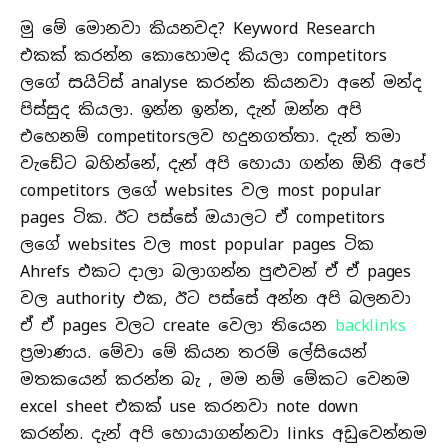
මු මේ මොනවා කියනවද? Keyword Research
එකක් කරන්න කොහොමද කියලා competitors
ලගේ සයිට්ස් analyse කරන්න කියනවා අනේ මන්ද
පිස්සුද කියලා. ඉන්න ඉන්න, දැන් ඔන්න අපි
එහෙනම් competitorsලව හදුනගත්තා. දැන් තමා
වැඩේට බහින්නේ, දැන් අපි හොයා ගන්න ඕනි අපේ
competitors ලගේ websites වල most popular
pages ටික. ඊට පස්සේ ඔයාලට ඒ competitors
ලගේ websites වල most popular pages ටික
Ahrefs එකට දාලා බලාගන්න පුළුවන් ඒ ඒ pages
වල authority එක, ඊට පස්සේ අන්න අපි බලනවා
ඒ ඒ pages වලට create වෙලා තියෙන
backlinks
ප්‍රමාණය. මේවා මේ කියන තරම් ලේසියෙන්
මතකයෙන් කරන්න බැ , මම නම් මේකට වෙනම
excel sheet එකක් use කරනවා note down
කරන්න. දැන් අපි හොයාගන්නවා links අඩුවෙන්නම