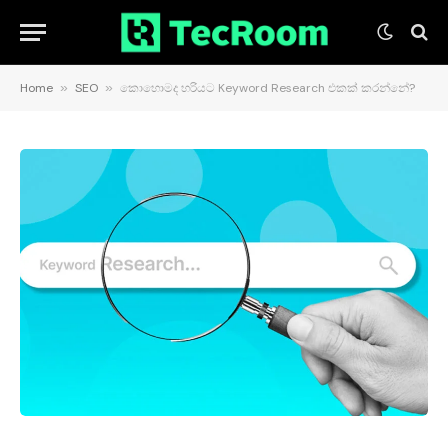
Home
»
SEO
»
කොහොමද හරියට Keyword Research එකක් කරන්නේ?