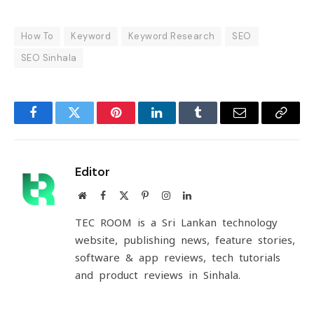
How To
Keyword
Keyword Research
SEO
SEO Sinhala
Facebook
Twitter
Pinterest
LinkedIn
Tumblr
Email
Copy
Link
Editor
Website
Facebook
X
Pinterest
Instagram
LinkedIn
(Twitter)
TEC ROOM is a Sri Lankan technology
website, publishing news, feature stories,
software & app reviews, tech tutorials
and product reviews in Sinhala.