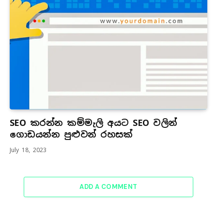
SEO කරන්න කම්මැලි අයට SEO වලින්
ගොඩයන්න පුළුවන් රහසක්
July 18, 2023
ADD A COMMENT