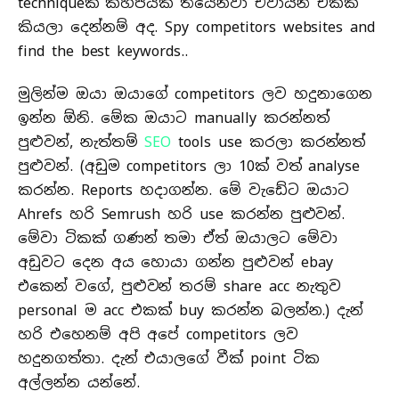
techniqueක් කිහිපයක් තියෙනවා ඒවායින් එකක්
කියලා දෙන්නම් අද. Spy competitors websites and
find the best keywords..
මුලින්ම ඔයා ඔයාගේ competitors ලව හදුනාගෙන
ඉන්න ඕනි. මේක ඔයාට manually කරන්නත්
පුළුවන්, නැත්තම්
SEO
tools use කරලා කරන්නත්
පුළුවන්. (අඩුම competitors ලා 10ක් වත් analyse
කරන්න. Reports හදාගන්න. මේ වැඩේට ඔයාට
Ahrefs හරි Semrush හරි use කරන්න පුළුවන්.
මේවා ටිකක් ගණන් තමා ඒත් ඔයාලට මේවා
අඩුවට දෙන අය හොයා ගන්න පුළුවන් ebay
එකෙන් වගේ, පුළුවන් තරම් share acc නැතුව
personal ම acc එකක් buy කරන්න බලන්න.) දැන්
හරි එහෙනම් අපි අපේ competitors ලව
හදුනගත්තා. දැන් එයාලගේ වීක් point ටික
අල්ලන්න යන්නේ.