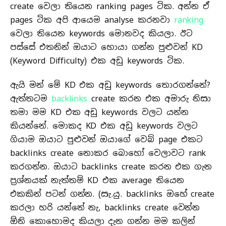
create වෙලා තියෙන ranking pages ටික. අන්න ඒ
pages ටික අපි ආයෙම analyse කරනවා
ranking
වෙලා තියෙන keywords මොනවද කියලා. ඊට
පස්සේ එතනින් ඔයාට හොයා ගන්න පුළුවන් KD
(Keyword Difficulty) එක අඩු keywords ටික.
ඇයි මන් මේ KD එක අඩු keywords තොරගන්නේ?
ඇත්තටම
backlinks
create කරන එක අමාරු නිසා
තමා මම KD එක අඩු keywords වලට යන්න
කියන්නේ. මොකද KD එක අඩු keywords වලට
ගියාම ඔයාට පුළුවන් ඔයාගේ වෙබ් page එකට
backlinks create නොකර බොහෝ වෙලාවට rank
කරගන්න. ඔයාට backlinks create කරන එක ගැන
ප්‍රශ්නයක් නැත්තම් KD එක average තියෙන
එකකින් පටන් ගන්න. (සැ.යු. backlinks ඔහේ create
කරලා හරි යන්නේ නැ, backlinks create වෙන්න
ඕනි කොහොමද කියලා දැන ගන්න මම කලින්