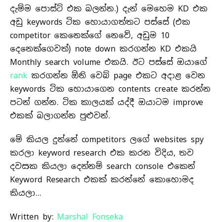
දැම්ම පොස්ට් එක බලන්න.) දැන් මෙහෙම KD එක
අඩු keywords ටික හොයාගත්තට පස්සේ (එක
competitor කෙනෙක්ගේ නෙවේ, අඩුම 10
දෙනෙක්ගෙවත්) note down කරගන්න KD එකයි
Monthly search volume එකයි. ඊට පස්සේ ඔයාගේ
rank
කරගන්න ඕනි වෙබ් page එකට අදාළ වෙන
keywords ටික හොයාගෙන contents create කරන්න
පටන් ගන්න. ටික කාලයක් යද්දී ඔයාටම improve
එකක් බලාගන්න පුළුවන්.
මේ කියල දුන්නේ competitors ලගේ websites spy
කරලා keyword research එක කරන විදිය, තව
දවසක කියලා දෙන්නම් search console එකෙන්
Keyword Research එකක් කරන්නේ කොහොමද
කියලා…
Written by:
Marshal Fonseka