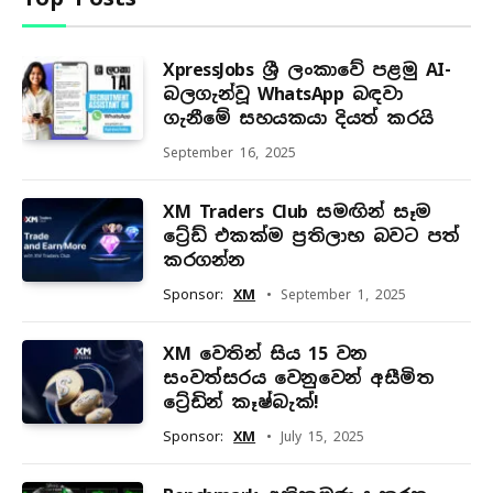
XpressJobs ශ්‍රී ලංකාවේ පළමු AI-
බලගැන්වූ WhatsApp බඳවා
ගැනීමේ සහයකයා දියත් කරයි
September 16, 2025
XM Traders Club සමඟින් සෑම
ට්‍රේඩ් එකක්ම ප්‍රතිලාභ බවට පත්
කරගන්න
Sponsor:
XM
September 1, 2025
XM වෙතින් සිය 15 වන
සංවත්සරය වෙනුවෙන් අසීමිත
ට්‍රේඩින් කෑෂ්බැක්!
Sponsor:
XM
July 15, 2025