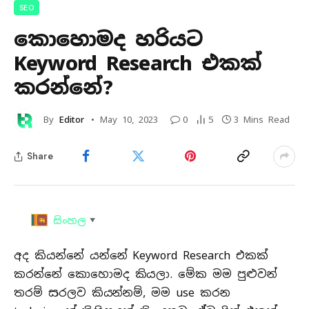
SEO
කොහොමද හරියට
Keyword Research එකක්
කරන්නේ?
By
Editor
May 10, 2023
0
5
3 Mins Read
Share
සිංහල
▼
අද කියන්නේ යන්නේ Keyword Research එකක්
කරන්නේ කොහොමද කියලා. මේක මම පුළුවන්
තරම් සරලව කියන්නම්, මම use කරන