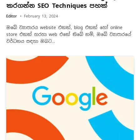
කරගන්න SEO Techniques පහක්
Editor
February 13, 2024
ඔබේ ව්‍යාපාරය website එකක්, blog එකක් හෝ online
store එකක් හරහා web එකේ තිබේ නම්, ඔබේ ව්‍යාපාරයේ
වර්ධනය සඳහා ඔබට…