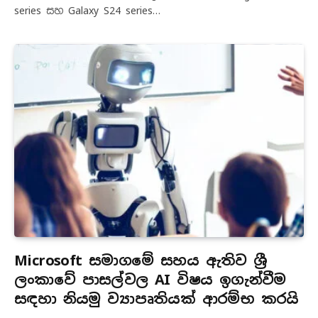
series සහ Galaxy S24 series…
Microsoft සමාගමේ සහය ඇතිව ශ්‍රී
ලංකාවේ පාසල්වල AI විෂය ඉගැන්වීම
සඳහා නියමු ව්‍යාපෘතියක් ආරම්භ කරයි