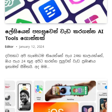
ලේසියෙන් පහසුවෙන් වැඩ කරගන්න AI
Tools ගොන්නක්
Editor
January 12, 2024
දවසකට අපි හැමොටම තියෙන්නේ පැය 24ක කාලයක්නේ,
ඔය පැය 24 තුළ අපිට කරන්න පුලුවන් වැඩ ප්‍රමාණය
ඉතාමත් සීමිතයි. අද මම…