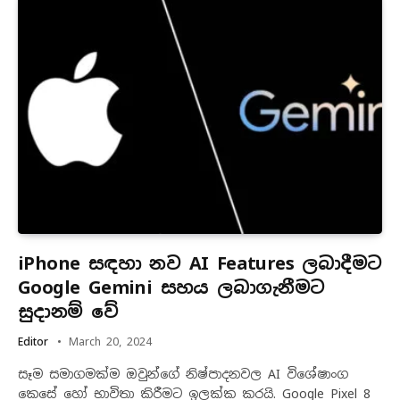
iPhone සඳහා නව AI Features ලබාදීමට
Google Gemini සහය ලබාගැනීමට
සුදානම් වේ
Editor
March 20, 2024
සෑම සමාගමක්ම ඔවුන්ගේ නිෂ්පාදනවල AI විශේෂාංග
කෙසේ හෝ භාවිතා කිරීමට ඉලක්ක කරයි. Google Pixel 8