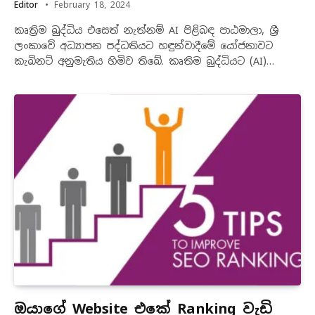
Editor
February 18, 2024
කෘත්‍රිම බුද්ධිය එසෙත් නැත්නම් AI පිළිබඳ පාඨමාලා, ශ්‍රී
ලංකාවේ අධ්‍යාපන පද්ධතියට හඳුන්වාදීමේ යෝජනාවට
කැබිනට් අනුමැතිය හිමිව තිබේ. කෘතිම බුද්ධියට (AI)…
ඔයාගේ Website එකේ Ranking වැඩි