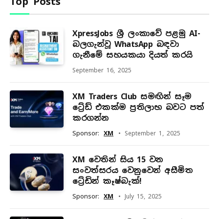
Top Posts
XpressJobs ශ්‍රී ලංකාවේ පළමු AI-
බලගැන්වූ WhatsApp බඳවා
ගැනීමේ සහයකයා දියත් කරයි
September 16, 2025
XM Traders Club සමඟින් සෑම
ට්‍රේඩ් එකක්ම ප්‍රතිලාභ බවට පත්
කරගන්න
Sponsor:
XM
September 1, 2025
XM වෙතින් සිය 15 වන
සංවත්සරය වෙනුවෙන් අසීමිත
ට්‍රේඩින් කෑෂ්බැක්!
Sponsor:
XM
July 15, 2025