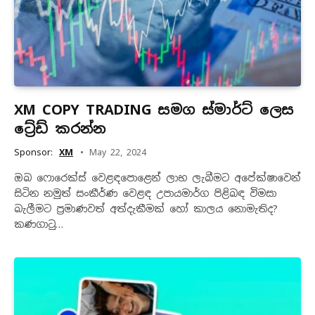
XM COPY TRADING සමග ස්මාර්ට් ලෙස
ට්‍රේඩ් කරන්න
Sponsor:
XM
May 22, 2024
ඔබ ෆොරෙක්ස් වෙළඳපොළෙන් ලාභ ලැබීමට අපේක්ෂාවෙන්
සිටින නමුත් සංකීර්ණ වෙළඳ උපායමාර්ග පිළිබඳ විමසා
බැලීමට ප්‍රමාණවත් අත්දැකීමක් හෝ කාලය නොමැතිද?
කණගාටු…