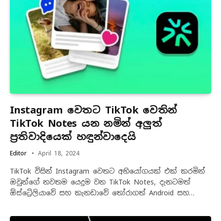
Instagram වෙතට TikTok වෙතින්
TikTok Notes යන නමින් අලුත්
ප්‍රතිවාදියෙක් හඳුන්වාදෙයි
Editor
April 18, 2024
TikTok විසින් Instagram වෙතට අභියෝගයක් එක් කරමින්
ඔවුන්ගේ නවතම යෙදුම වන TikTok Notes, දැනටමත්
ඕස්ට්‍රේලියාවේ සහ කැනඩාවේ තෝරාගත් Android සහ…