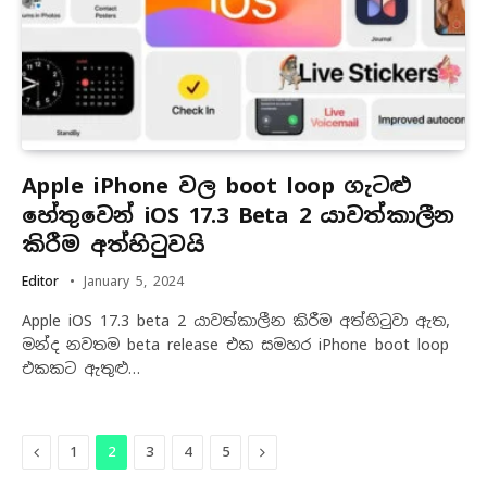
Apple iPhone වල boot loop ගැටළු
හේතුවෙන් iOS 17.3 Beta 2 යාවත්කාලීන
කිරීම අත්හිටුවයි
Editor
January 5, 2024
Apple iOS 17.3 beta 2 යාවත්කාලීන කිරීම අත්හිටුවා ඇත,
මන්ද නවතම beta release එක සමහර iPhone boot loop
එකකට ඇතුළු…
Previous
Next
1
2
3
4
5