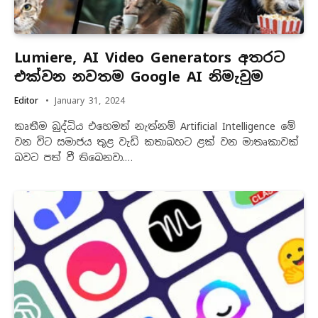
Lumiere, AI Video Generators අතරට
එක්වන නවතම Google AI නිමැවු​ම
Editor
January 31, 2024
කෘතීම බුද්ධිය එහෙමත් නැත්නම් Artificial Intelligence මේ
වන විට සමාජය තුළ වැඩි කතාබහට ළක් වන මාතෘකාවක්
බවට පත් වී තිබෙනවා.…