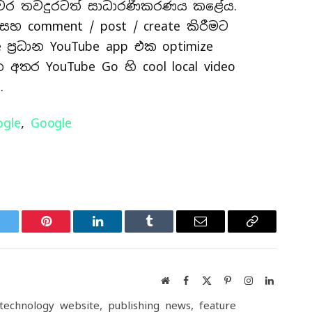
යවර තවදුරටත් සාධාරණීකරණය කළේය.
හ comment / post / create කිරීමට
ප්‍රධාන YouTube app එක optimize
තර YouTube Go හි cool local video
.
ogle
,
Google
witter
Pinterest
LinkedIn
Tumblr
Email
Copy
Link
Website
Facebook
X
Pinterest
Instagram
LinkedIn
(Twitter)
echnology website, publishing news, feature