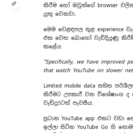
කිරීම හෝ ඔවුන්ගේ browser වලින්
යුතු වෙනවා.
මෙම වෙළඳපල තුළ experience වැඩි
එක වෙත බොහෝ වැඩිදියුණු කිරී
කළේය:
“Specifically, we have improved pe
that watch YouTube on slower net
Limited mobile data සහිත පරිශී
කිරීමට උපකාරී වන විශේෂාංග ද
වැඩිදුරටත් පැවසීය.
ප්‍රධාන YouTube app එකට වඩා
ඉල්ලා සිටින YouTube Go හි න