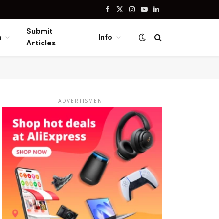
Facebook
X
Instagram
YouTube
LinkedIn
(Twitter)
Submit
n
Info
Articles
ADVERTISMENT