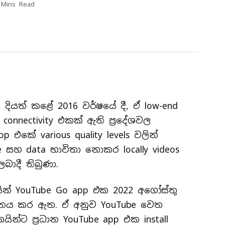
 Mins Read
 දියත් කළේ 2016 වර්ෂයේ දී, ඒ low-end
connectivity එකක් ඇති ප්‍රදේශවල
p එකේ various quality levels වලින්
size සහ data භාවිතා නොකර locally videos
ලබාදී තිබුණා.
න් YouTube Go app එක 2022 අගෝස්තු
නය කර ඇත. ඒ අනුව YouTube වෙත
යින්ට ප්‍රධාන YouTube app එක install