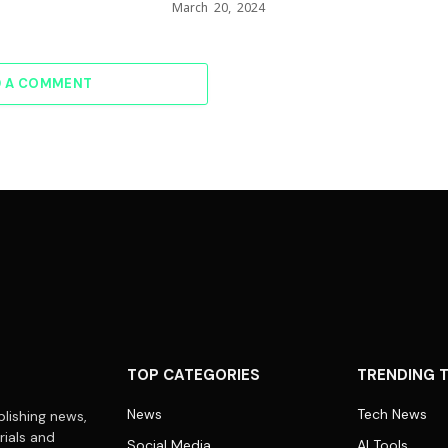
March 20, 2024
D A COMMENT
TOP CATEGORIES
TRENDING 
News
Tech News
lishing news,
rials and
Social Media
AI Tools