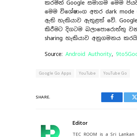
කරමින් Google සමාගම මෙම පි
මෙම විශේෂාංග අතර dark mode ස
ඇති හැකියාව ඇතුළත් වේ. Google 
කිරීමට දිගටම බලාපොරොත්තු වන අ
sharing හැකියාව අනුගමනය කරයි
Source:
Android Authority
,
9to5Go
Google Go Apps
YouTube
YouTube Go
SHARE.
Facebook
T
Editor
TEC ROOM is a Sri Lankan t