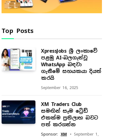
Top Posts
XpressJobs ශ්‍රී ලංකාවේ
පළමු AI-බලගැන්වූ
WhatsApp බඳවා
ගැනීමේ සහයකයා දියත්
කරයි
September 16, 2025
XM Traders Club
සමඟින් සෑම ට්‍රේඩ්
එකක්ම ප්‍රතිලාභ බවට
පත් කරගන්න
Sponsor:
XM
September 1,