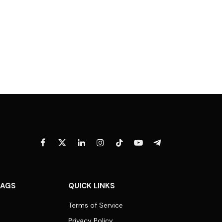
Facebook
X
LinkedIn
Instagram
TikTok
YouTube
Telegram
(Twitter)
TAGS
QUICK LINKS
Terms of Service
Privacy Policy