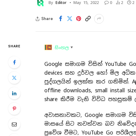
By
Editor
May 15, 2022
0
2
2
Share
SHARE
සිංහල
▼
Google සමාගම විසින් YouTube Go
devices සහ දුර්වල හෝ මිල අධික 
පුද්ගලයින් ඉලක්ක කර ගනිමින්. Ap
offline downloads, small install 
share කිරීම වැනි විවිධ පහසුකම් 
අවාසනාවකට, Google සමාගම විසි
මාසයේ සිට නවත්වන බව නිවේද
ප්‍රවේශ වීමට, YouTube Go පරිශීලක