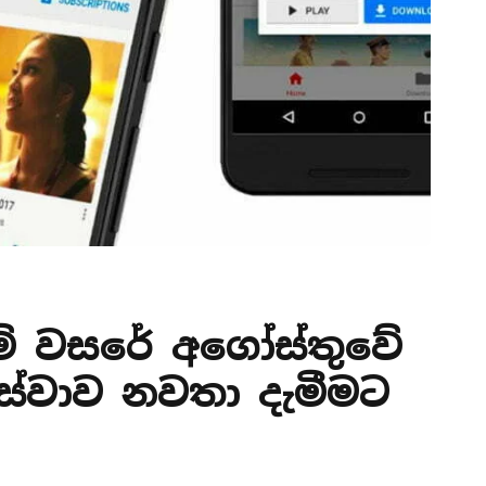
ේ වසරේ අගෝස්තුවේ
සේවාව නවතා දැමීමට