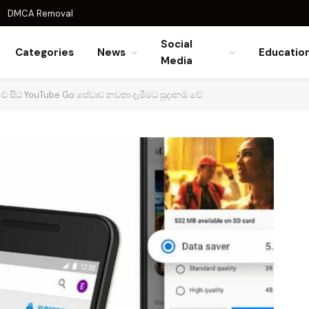
DMCA Removal
Social
Categories
News
Educatio
Media
 සිට YouTube Go සේවාව නවතා දැමීමට සුදානම් වේ