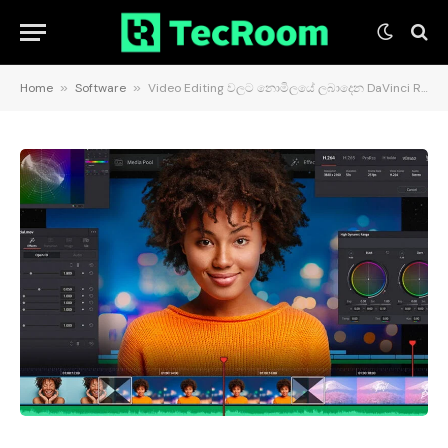
Home
»
Software
»
Video Editing වලට නොමිලයේ ලබාදෙන DaVinci Resolve Software එක