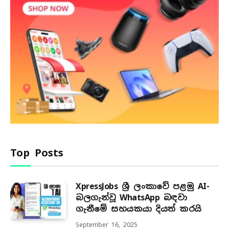
Top Posts
XpressJobs ශ්‍රී ලංකාවේ පළමු AI-
බලගැන්වූ WhatsApp බඳවා
ගැනීමේ සහයකයා දියත් කරයි
September 16, 2025