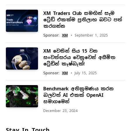
XM Traders Club සමඟින් සෑම
ට්‍රේඩ් එකක්ම ප්‍රතිලාභ බවට පත්
කරගන්න
Sponsor:
XM
September 1, 2025
XM වෙතින් සිය 15 වන
සංවත්සරය වෙනුවෙන් අසීමිත
ට්‍රේඩින් කෑෂ්බැක්!
Sponsor:
XM
July 15, 2025
Benchmark අතික්‍රමණය කරන
බලවත් AI එකක් OpenAI
සමාගමෙන්
December 23, 2024
Stay In Touch