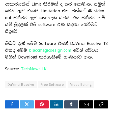
ආකාරයකින් Limit කිරීමක් ද කර නොමැත. නමුත්
මෙහි ඇති එකම Limitation එක වන්නේ 4K video
out කිරීමට ඇති නොහැකි බවයි. එය කිරීමට නම්
යම් මුදලක් එම software එක සදහා ගෙවීමට
සිදුවේ.
ඔබට දැන් මෙම Software එකේ DaVinci Resolve 18
එකද මෙම
blackmagicdesign.com
වෙබ් අඩවිය
මගින් Download කරගැනීමේ හැකියාව ඇත.
Source:
TechNews.LK
DaVinci Resolve
Free Software
Video Editing
Facebook
Twitter
Pinterest
LinkedIn
Tumblr
Email
Copy