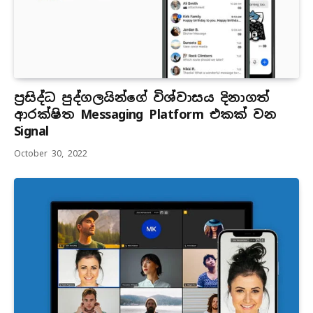
ප්‍රසිද්ධ පුද්ගලයින්ගේ විශ්වාසය දිනාගත්
ආරක්ෂිත Messaging Platform එකක් වන
Signal
October 30, 2022