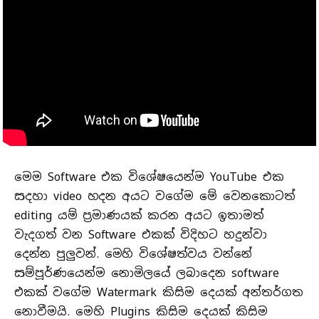
මෙම Software එක විශේෂයෙන්ම YouTube එක
සදහා video හදන අයට වගේම මේ වෙනකොටත්
editing යම් ප්‍රමාණයක් කරන අයට ඉතාමත්
වැදගත් වන Software එකක් විදිහට හදුන්වා
දෙන්න පුලුවන්. මෙහි විශේෂත්වය වන්නේ
සම්පූර්ණයෙන්ම නොමිලයේ ලබාදෙන software
එකක් වගේම Watermark කිසිම දෙයක් අන්තර්ගත
නොවීමයි. මෙහි Plugins කිසිම දෙයක් කිසිම