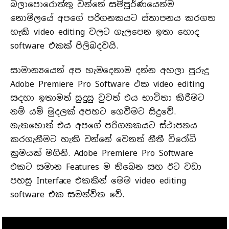
බලාපොරොත්තු වන්නේ සම්පූර්ණයෙන්ම
නොමිලයේ අපගේ පරිගනකයට ස්තාපනය කරගත
හැකි video editing වලට ගැලපෙන ඉතා හොද
software එකක් පිලිබදවයි.
සාමාන්‍යයෙන් අප හැමදෙනාම දන්න අහලා පුරුදු
Adobe Premiere Pro Software එක video editing
සදහා ඉතාමත් සුදුසු වුවත් එය භාවිතා කිරීමට
නම් යම් මුදලක් අපහට ගෙවීමට සිදුවේ.
නැතහොත් එය අපගේ පරිගනකයට ස්ථාපනය
කරගැනීමට හැකි වන්නේ වෙනත් නීතී විරෝධී
ක්‍රමයක් මගිනි. Adobe Premiere Pro Software
එකට සමාන Features ම තිබෙන සහ ඊට වඩා
පහසු Interface එකකින් මෙම video editing
software එක සමන්විත වේ.