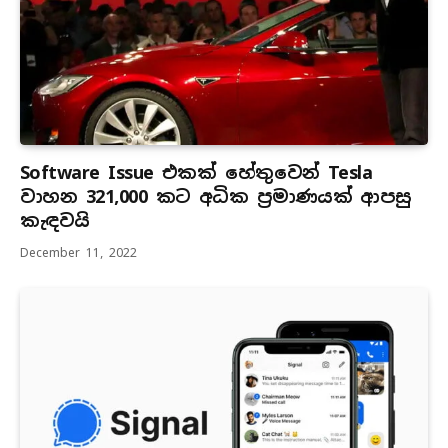
Software Issue එකක් හේතුවෙන් Tesla
වාහන 321,000 කට අධික ප්‍රමාණයක් ආපසු
කැඳවයි
December 11, 2022