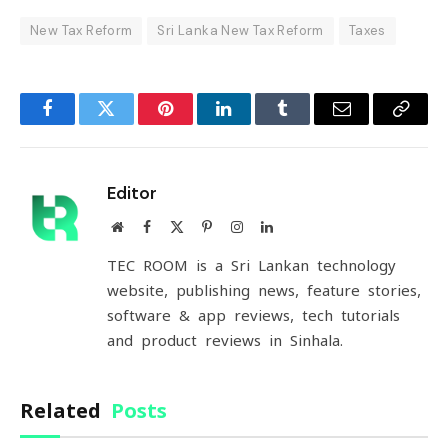
New Tax Reform
Sri Lanka New Tax Reform
Taxes
Facebook
Twitter
Pinterest
LinkedIn
Tumblr
Email
Copy
Link
Editor
Website
Facebook
X
Pinterest
Instagram
LinkedIn
(Twitter)
TEC ROOM is a Sri Lankan technology
website, publishing news, feature stories,
software & app reviews, tech tutorials
and product reviews in Sinhala.
Related
Posts