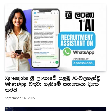
XpressJobs ශ්‍රී ලංකාවේ පළමු AI-බලගැන්වූ
WhatsApp බඳවා ගැනීමේ සහයකයා දියත්
කරයි
September 16, 2025