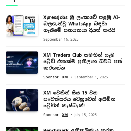
XpressJobs ශ්‍රී ලංකාවේ පළමු AI-
බලගැන්වූ WhatsApp බඳවා
ගැනීමේ සහයකයා දියත් කරයි
September 16, 2025
XM Traders Club සමඟින් සෑම
ට්‍රේඩ් එකක්ම ප්‍රතිලාභ බවට පත්
කරගන්න
Sponsor:
XM
September 1, 2025
XM වෙතින් සිය 15 වන
සංවත්සරය වෙනුවෙන් අසීමිත
ට්‍රේඩින් කෑෂ්බැක්!
Sponsor:
XM
July 15, 2025
Benchmark අතික්‍රමණය කරන