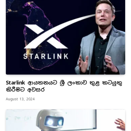
Starlink ආයතනයට ශ්‍රී ලංකාව තුළ කටයුතු
කිරීමට අවසර
August 13, 2024