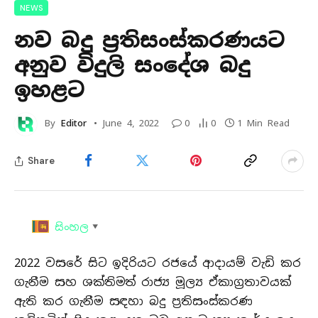
NEWS
නව බදු ප්‍රතිසංස්කරණයට
අනුව විදුලි සංදේශ බදු
ඉහළට
By
Editor
June 4, 2022
0
0
1 Min Read
Share
සිංහල
▼
2022 වසරේ සිට ඉදිරියට රජයේ ආදායම් වැඩි කර
ගැනීම සහ ශක්තිමත් රාජ්‍ය මූල්‍ය ඒකාග්‍රතාවයක්
ඇති කර ගැනීම සඳහා බදු ප්‍රතිසංස්කරණ