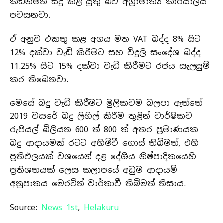
කඩිනමින් සිදු කළ යුතු බව අග්‍රාමාත්‍ය කාර්යාලය
පවසනවා.
ඒ අනුව එකතු කළ අගය මත VAT බද්ද 8% සිට
12% දක්වා වැඩි කිරීමට සහ විදුලි සංදේශ බද්ද
11.25% සිට 15% දක්වා වැඩි කිරීමට රජය සැලසුම්
කර තිබෙනවා.
මෙසේ බදු වැඩි කිරීමට මුලිකවම බලපා ඇත්තේ
2019 වසරේ බදු ලිහිල් කිරීම තුළින් වාර්ෂිකව
රුපියල් බිලියන 600 ත් 800 ත් අතර ප්‍රමාණයක
බදු ආදායමක් රටට අහිමිවී ගොස් තිබිමත්, එහි
ප්‍රතිඵලයක් වශයෙන් දළ දේශීය නිෂ්පාදිතයෙහි
ප්‍රතිශතයක් ලෙස කලාපයේ අඩුම ආදායම්
අනුපාතය මෙරටින් වාර්තාවී තිබිමත් නිසාය.
Source:
News 1st
,
Helakuru