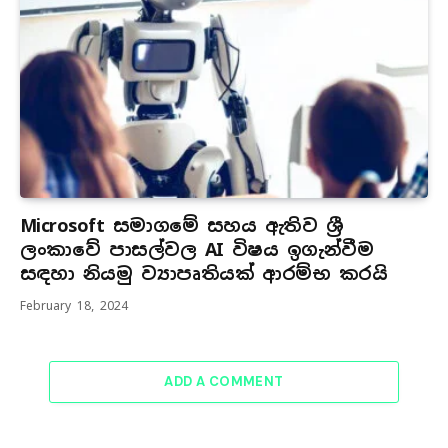
Microsoft සමාගමේ සහය ඇතිව ශ්‍රී
ලංකාවේ පාසල්වල AI විෂය ඉගැන්වීම
සඳහා නියමු ව්‍යාපෘතියක් ආරම්භ කරයි
February 18, 2024
ADD A COMMENT