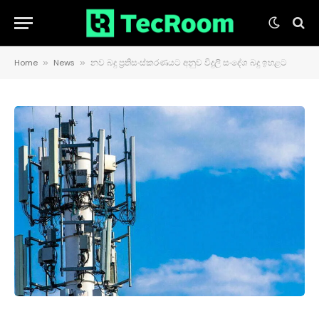
Home
»
News
»
නව බදු ප්‍රතිසංස්කරණයට අනුව විදුලි සංදේශ බදු ඉහළට