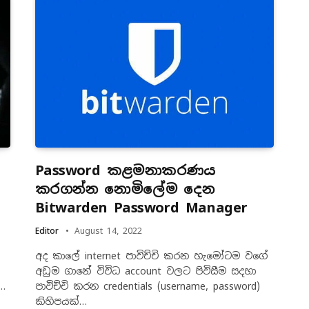
Password කළමනාකරණය
කරගන්න නොමිලේම දෙන
Bitwarden Password Manager
Editor
August 14, 2022
අද කාලේ internet පාවිච්චි කරන හැමෝටම වගේ
අඩුම ගානේ විවිධ account වලට පිවිසීම සදහා
න…
පාවිච්චි කරන credentials (username, password)
කිහිපයක්…