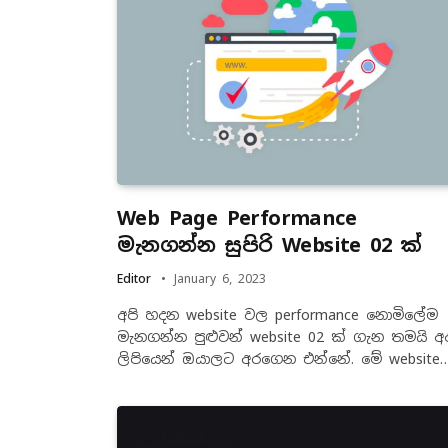
Web Page Performance
මැනගන්න සුපිරි Website 02 ක්
Editor
January 6, 2023
අපි හදන website වල performance ⁣නොමිලේම
මැනගන්න පුළුවන් website 02 ක් ගැන තමයි අ
ලිපියෙන් ඔයාලට අරගෙන එන්නේ. මේ website