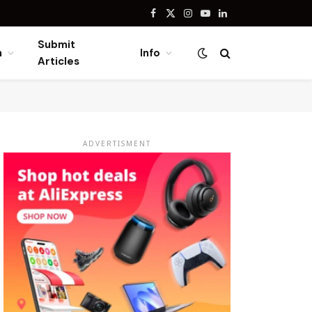
Facebook
X
Instagram
YouTube
LinkedIn
(Twitter)
Submit
n
Info
Articles
ADVERTISMENT