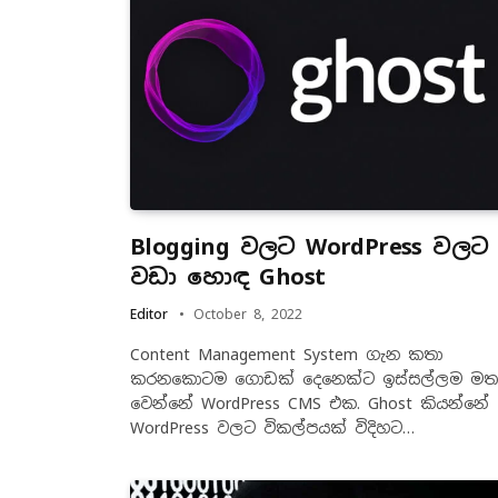
Blogging වලට WordPress වලට
වඩා හොඳ Ghost
Editor
October 8, 2022
Content Management System ගැන කතා
කරනකොටම ගොඩක් දෙනෙක්ට ඉස්සල්ලම මත
වෙන්නේ WordPress CMS එක. Ghost කියන්නේ
WordPress වලට විකල්පයක් විදිහට…