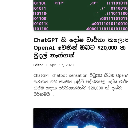
ChatGPT හි දෝෂ වාර්තා කලොත
OpenAI ‌වෙතින් ඔබට $20,000 ක
මුදල් තෑග්ගක්
Editor
April 17, 2023
ChatGPT chatbot sensation පිටුපස සිටින OpenA
සමාගම එහි කෘතිම බුද්ධි පද්ධතිවල දෝෂ වාර්
කිරීම සඳහා පරිශීලකයින්ට $20,000 ක් දක්වා
පිරිනමයි.…