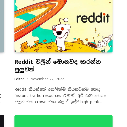
Reddit වලින් මොනවද කරන්න
පුලුවන්
Editor
November 27, 2022
Reddit කියන්නේ කෙලින්ම කියනවනම් හොද
ද
Instant traffic resources එකක්. අපි දාන article
…
වලට එන crowd එක බලන් ඉද්දි high peak…