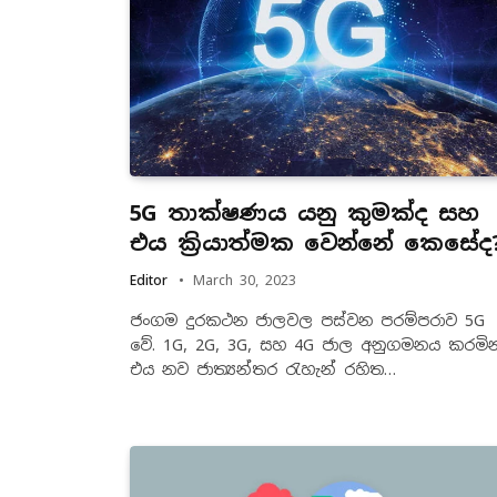
5G තාක්ෂණය යනු කුමක්ද සහ
එය ක්‍රියාත්මක වෙන්නේ කෙසේද
Editor
March 30, 2023
ජංගම දුරකථන ජාලවල පස්වන පරම්පරාව 5G
වේ. 1G, 2G, 3G, සහ 4G ජාල අනුගමනය කරමින
එය නව ජාත්‍යන්තර රැහැන් රහිත…