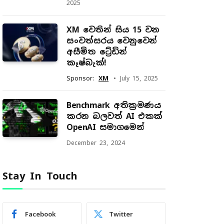
2025
XM වෙතින් සිය 15 වන
සංවත්සරය වෙනුවෙන්
අසීමිත ට්‍රේඩින්
කෑෂ්බැක්!
Sponsor:
XM
July 15, 2025
Benchmark අතික්‍රමණය
කරන බලවත් AI එකක්
OpenAI සමාගමෙන්
December 23, 2024
Stay In Touch
Facebook
Twitter