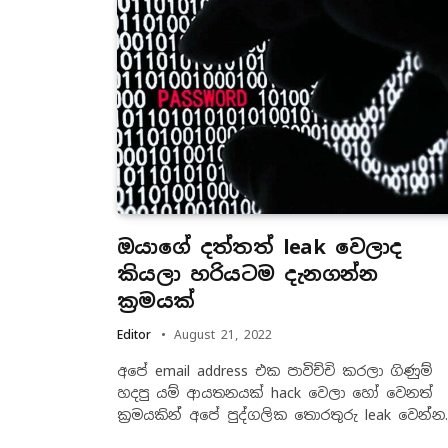
ඔයාගේ දත්තත් leak වෙලාද
කියලා හරියටම දැනගන්න
ක්‍රමයක්
Editor
August 21, 2022
අපේ email address එක පාවිච්චි කරලා ගිණුම්
හදපු යම් ආයතනයක් hack වෙලා හෝ වෙනත්
ක්‍රමයකින් අපේ පුද්ගලික තොරතුරු leak වෙන්