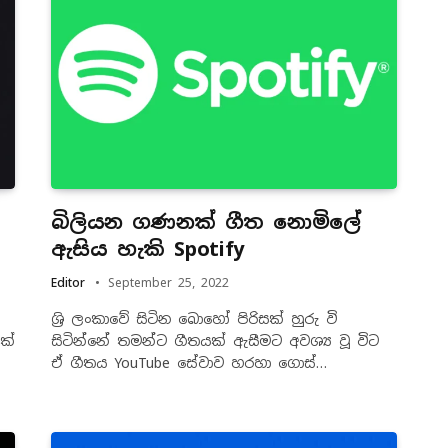
බිලියන ගණනක් ගීත නොමිලේ
ඇසිය හැකි Spotify
Editor
September 25, 2022
ශ්‍රි ලංකාවේ සිටින බොහෝ පිරිසක් හුරු වි
ක්
සිටින්නේ තමන්ට ගීතයක් ඇසීමට අවශ්‍ය වූ විට
ඒ ගීතය YouTube සේවාව හරහා ගොස්…