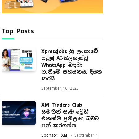
Top Posts
XpressJobs ශ්‍රී ලංකාවේ
පළමු AI-බලගැන්වූ
WhatsApp බඳවා
ගැනීමේ සහයකයා දියත්
කරයි
September 16, 2025
XM Traders Club
සමඟින් සෑම ට්‍රේඩ්
එකක්ම ප්‍රතිලාභ බවට
පත් කරගන්න
Sponsor:
XM
September 1,