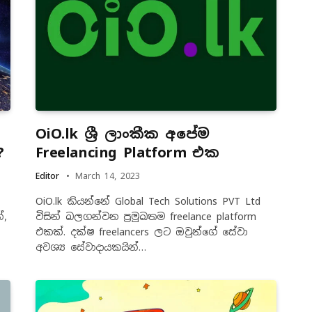
OiO.lk ශ්‍රී ලාංකීක අපේම
?
Freelancing Platform එක
Editor
March 14, 2023
OiO.lk කියන්නේ Global Tech Solutions PVT Ltd
්,
විසින් බලගන්වන ප්‍රමුඛතම freelance platform
එකක්. දක්ෂ freelancers ලට ඔවුන්ගේ සේවා
අවශ්‍ය සේවාදායකයින්…