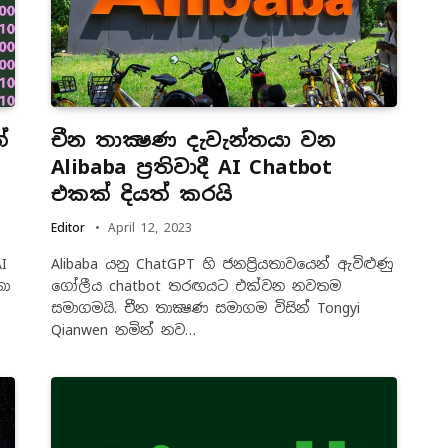
්
චීන තාක්‍ෂණ දැවැන්තයා වන
Alibaba ප්‍රතිවාදී AI Chatbot
එකක් දියත් කරයි
Editor
April 12, 2023
I
Alibaba යනු ChatGPT හි ජනප්‍රියතාවයෙන් ඇවිළුණු
තා
ගෝලීය chatbot තරඟයට එක්වන නවතම
සමාගමයි. චීන තාක්‍ෂණ සමාගම විසින් Tongyi
Qianwen නමින් නව…